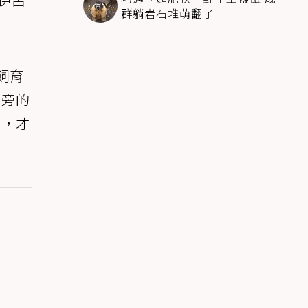
群躺岩石堆萌翻了
飼育
一旁的
門，才