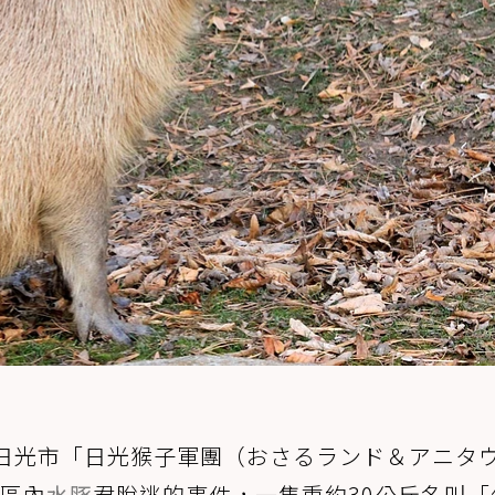
日光市「日光猴子軍團（おさるランド＆アニタ
園區內
水豚
君脫逃的事件，一隻重約30公斤名叫「