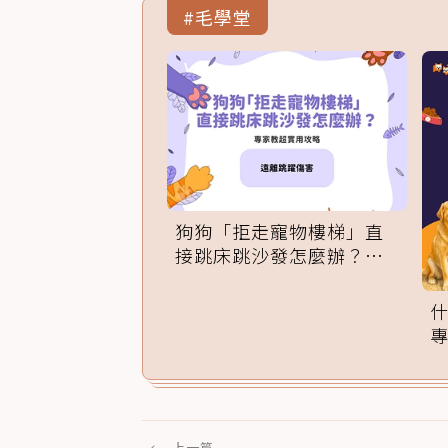
#毛學堂
狗狗「拒走寵物樓梯」直
接跳床跳沙發怎麼辦？專
家訓練法必學
←
上一篇