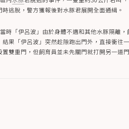
門時逃脫，警方獲報後對水豚君展開全面通緝。
，當時「伊呂波」由於身體不適和其他水豚隔離，
，結果「伊呂波」突然趁隙跑出門外，直接衝往
設置雙重門，但飼育員並未先關門就打開另一道