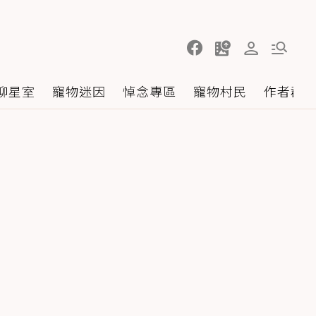
聊星室
寵物迷因
悼念專區
寵物村民
作者群