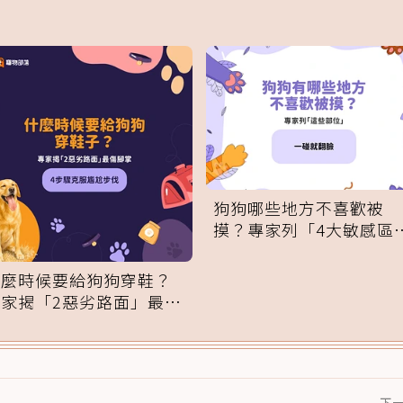
狗狗哪些地方不喜歡被
摸？專家列「4大敏感區
域」：一碰就翻臉
什麼時候要給狗狗穿鞋？
專家揭「2惡劣路面」最傷
腳掌：4步驟無痛適應
下