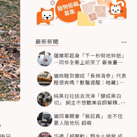
最新新聞
薩摩耶起身「下一秒倒地猝逝」
…同伴全衝上前哭了 最後畫面
逼哭萬人
貓咪睡到變成「長條海參」代表
睡很爽嗎？獸醫提醒：暗藏1種
不適
純黑拉拉送去洗澡「變成黑白
切」 飼主不想聽美容師解釋..衝
現場秒道歉
貓同事開會「裝認真」 坐不住
要人陪他玩 超萌
ウ
巧遇「超肥軟」野生土撥鼠 成
伊呂