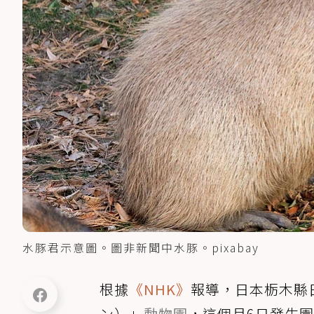
水豚君示意圖。圖非新聞中水豚。pixabay
根據
《NHK》
報導，日本栃木縣
ン）」
動物園
，這個月6日發生