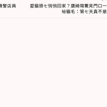
機警店員
愛貓頭七悄悄回家？唐綺陽驚見門口一
祕貓毛：第七天真不是