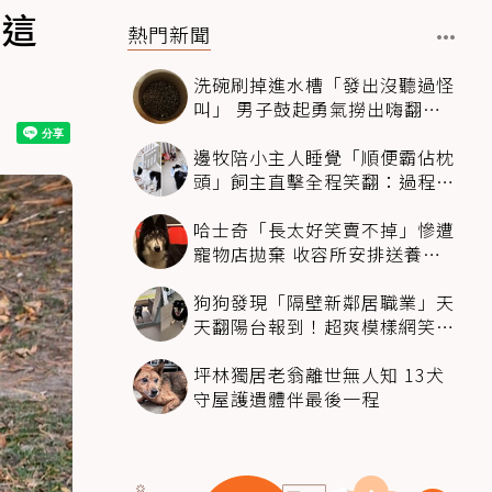
在這
熱門新聞
洗碗刷掉進水槽「發出沒聽過怪
叫」 男子鼓起勇氣撈出嗨翻：
超可愛
邊牧陪小主人睡覺「順便霸佔枕
頭」飼主直擊全程笑翻：過程絲
滑到太自然
哈士奇「長太好笑賣不掉」慘遭
寵物店拋棄 收容所安排送養活
動還是沒人要
狗狗發現「隔壁新鄰居職業」天
天翻陽台報到！超爽模樣網笑
翻：進到遊樂園
坪林獨居老翁離世無人知 13犬
守屋護遺體伴最後一程