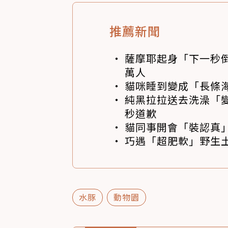
推薦新聞
薩摩耶起身「下一秒
萬人
貓咪睡到變成「長條
純黑拉拉送去洗澡「變
秒道歉
貓同事開會「裝認真」
巧遇「超肥軟」野生土
水豚
動物園