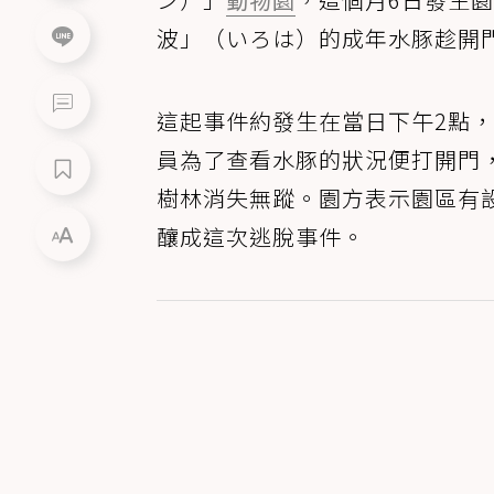
波」（いろは）的成年水豚趁開
這起事件約發生在當日下午2點
員為了查看水豚的狀況便打開門
樹林消失無蹤。園方表示園區有
釀成這次逃脫事件。