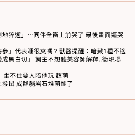
倒地猝逝」…同伴全衝上前哭了 最後畫面逼哭
海參」代表睡很爽嗎？獸醫提醒：暗藏1種不適
成黑白切」 飼主不想聽美容師解釋..衝現場
 坐不住要人陪他玩 超萌
撥鼠 成群躺岩石堆萌翻了