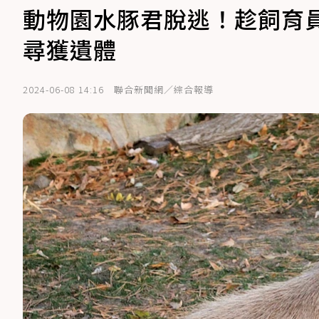
動物園水豚君脫逃！趁飼育
尋獲遺體
2024-06-08 14:16
聯合新聞網／綜合報導