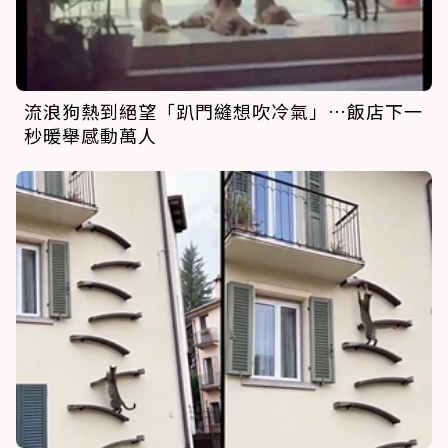
流浪狗熱到絕望「趴門縫想吹冷氣」…飯店下一
秒暖舉感動萬人