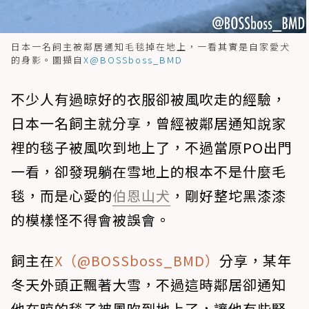
日本一名飼主被鄰居通知毛毯掉在地上，一看其實是自家愛犬
的身影。圖擷自
X@BOSSboss_BMD
不少人有過晾好的衣服卻被風吹走的經驗，
日本一名飼主就分享，曾經被鄰居通知說家
裡的毯子被風吹到地上了，不過當原PO出門
一看，卻發現躺在雪地上的根本不是什麼毛
毯，而是心愛的
伯恩山犬
，剛好整坨黑漆漆
的模樣怪不得會被誤會。
飼主在
X（@BOSSboss_BMD）
分享，某年
冬天外頭正飄著大雪，不過這時鄰居卻通知
他在晾的毯子被風吹到地上了，讓他有些緊