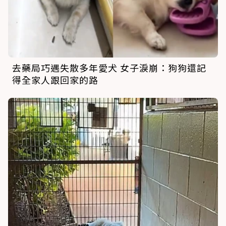
去藥局巧遇失散多年愛犬 女子淚崩：狗狗還記
得全家人跟回家的路