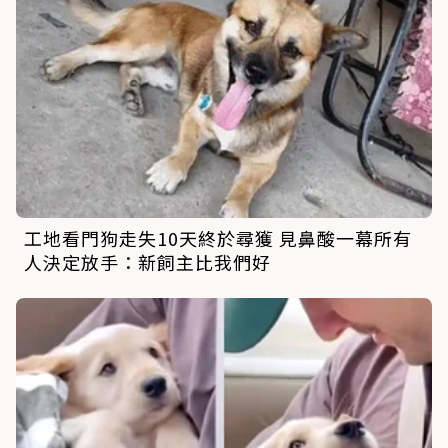
工地看門狗走失10天終於尋獲 見鼻酸一幕所有
人決定放手：新飼主比我們好