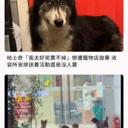
哈士奇「長太好笑賣不掉」慘遭寵物店拋棄 收
容所安排送養活動還是沒人要