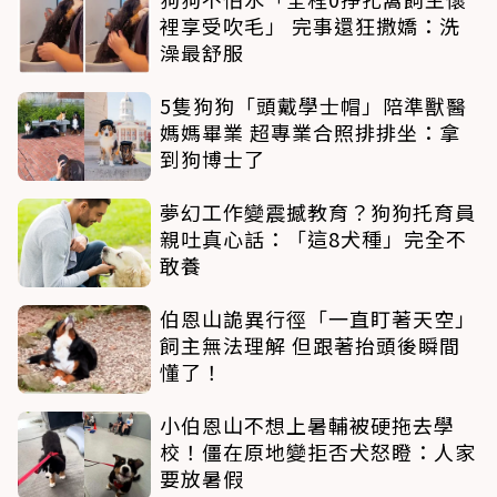
裡享受吹毛」 完事還狂撒嬌：洗
澡最舒服
5隻狗狗「頭戴學士帽」陪準獸醫
媽媽畢業 超專業合照排排坐：拿
到狗博士了
夢幻工作變震撼教育？狗狗托育員
親吐真心話：「這8犬種」完全不
敢養
伯恩山詭異行徑「一直盯著天空」
飼主無法理解 但跟著抬頭後瞬間
懂了！
小伯恩山不想上暑輔被硬拖去學
校！僵在原地變拒否犬怒瞪：人家
要放暑假