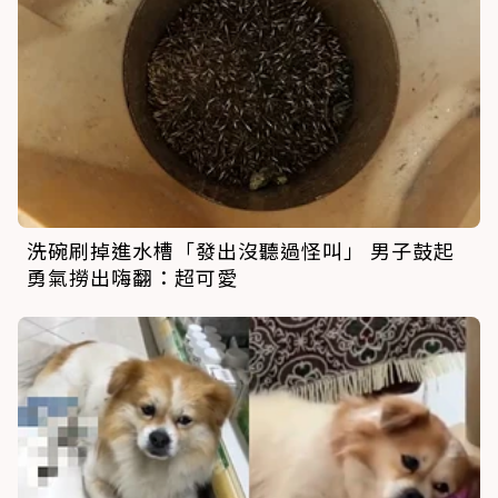
洗碗刷掉進水槽「發出沒聽過怪叫」 男子鼓起
勇氣撈出嗨翻：超可愛