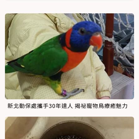
新北動保處攜手30年達人 揭祕寵物鳥療癒魅力