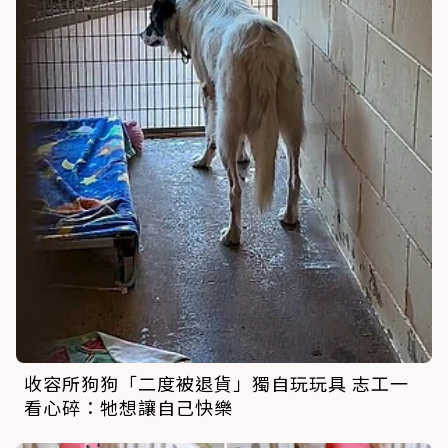
收容所狗狗「二度被退貨」獨自玩玩具 志工一
看心碎：牠想讓自己快樂