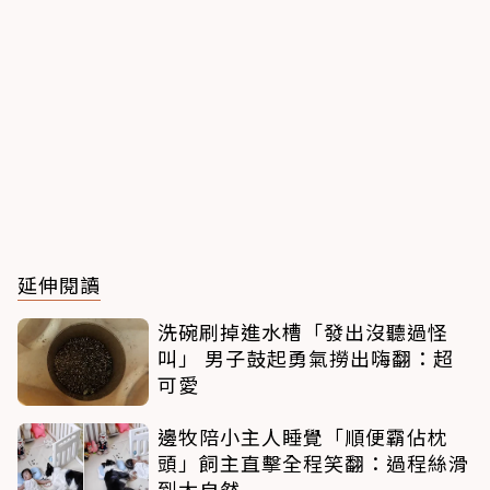
延伸閱讀
洗碗刷掉進水槽「發出沒聽過怪
叫」 男子鼓起勇氣撈出嗨翻：超
可愛
邊牧陪小主人睡覺「順便霸佔枕
頭」飼主直擊全程笑翻：過程絲滑
到太自然