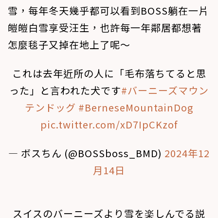
雪，每年冬天幾乎都可以看到BOSS躺在一片
皚皚白雪享受汪生，也許每一年鄰居都想著
怎麼毯子又掉在地上了呢～
これは去年近所の人に「毛布落ちてると思
った」と言われた犬です
#バーニーズマウン
テンドッグ
#BerneseMountainDog
pic.twitter.com/xD7IpCKzof
— ボスちん (@BOSSboss_BMD)
2024年12
月14日
スイスのバーニーズより雪を楽しんでる説