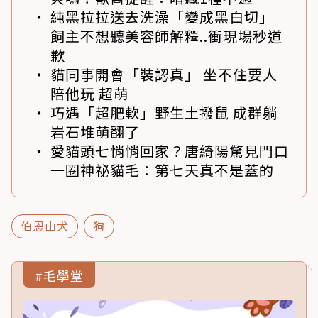
純黑拉拉送去洗澡「變成黑白切」
飼主不想聽美容師解釋..衝現場秒道
歉
貓同事開會「裝認真」 坐不住要人
陪他玩 超萌
巧遇「超肥軟」野生土撥鼠 成群躺
岩石堆萌翻了
愛貓頭七悄悄回家？唐綺陽驚見門口
一圈神祕貓毛：第七天真不是蓋的
伯恩山犬
狗
#毛學堂