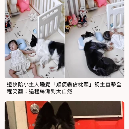
邊牧陪小主人睡覺「順便霸佔枕頭」飼主直擊全
程笑翻：過程絲滑到太自然