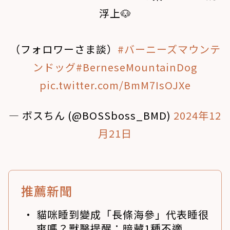
浮上🐶
（フォロワーさま談）
#バーニーズマウンテ
ンドッグ
#BerneseMountainDog
pic.twitter.com/BmM7IsOJXe
— ボスちん (@BOSSboss_BMD)
2024年12
月21日
推薦新聞
貓咪睡到變成「長條海參」代表睡很
爽嗎？獸醫提醒：暗藏1種不適