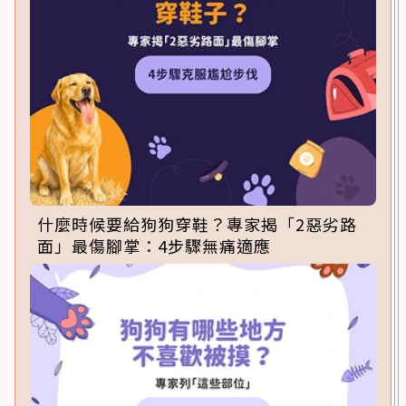
什麼時候要給狗狗穿鞋？專家揭「2惡劣路
面」最傷腳掌：4步驟無痛適應