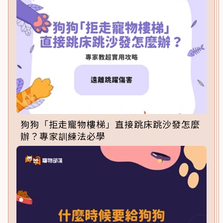
狗狗「拒走寵物樓梯」直接跳床跳沙發怎麼
辦？專家訓練法必學