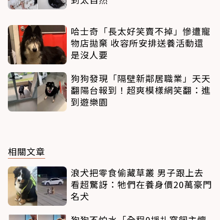
哈士奇「長太好笑賣不掉」慘遭寵
物店拋棄 收容所安排送養活動還
是沒人要
狗狗發現「隔壁新鄰居職業」天天
翻陽台報到！超爽模樣網笑翻：進
到遊樂園
相關文章
浪犬把零食偷藏草叢 男子跟上去
看超驚訝：牠們在養身價20萬豪門
名犬
狗狗不怕水「全程0掙扎窩飼主懷