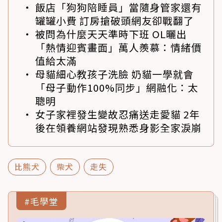
飯店「狗狗陪睡員」當隨身管家還有
罐罐小費 訂房搶破頭網友卻戰翻了
被問為什麼天天準時下班 OL曬出
「熱情迎賓畫面」萬人羨慕：情緒價
值給太滿
母貓細心教孩子洗臉 奶貓一學就會
「母子動作100%同步」網融化：太
聰明
女子家裡發生變故忍痛送走愛貓 2年
後在領養網站發現熟悉身影全家淚崩
比熊犬
柴犬
走失
#毛學堂