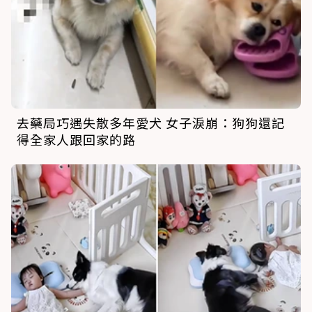
去藥局巧遇失散多年愛犬 女子淚崩：狗狗還記
得全家人跟回家的路