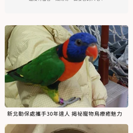
新北動保處攜手30年達人 揭祕寵物鳥療癒魅力