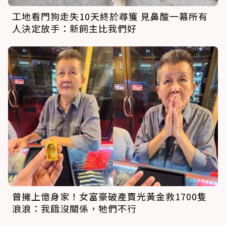
工地看門狗走失10天終於尋獲 見鼻酸一幕所有
人決定放手：新飼主比我們好
曾擁上億身家！女富豪破產賣光黃金救1700隻
浪浪：我餓沒關係，牠們不行