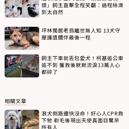
頭」飼主直擊全程笑翻：過程絲滑
到太自然
坪林獨居老翁離世無人知 13犬守
屋護遺體伴最後一程
飼主下車就丟包愛犬！柯基追公車
追不到 獲救後默默流淚13萬人心
都碎了
相關文章
浪犬倒路邊快沒命！好心人CPR救
下牠 剃毛後現出天使真面目驚呆
所有人