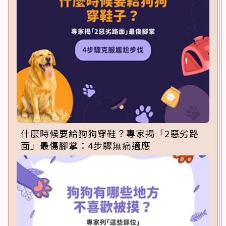
什麼時候要給狗狗穿鞋？專家揭「2惡劣路
面」最傷腳掌：4步驟無痛適應