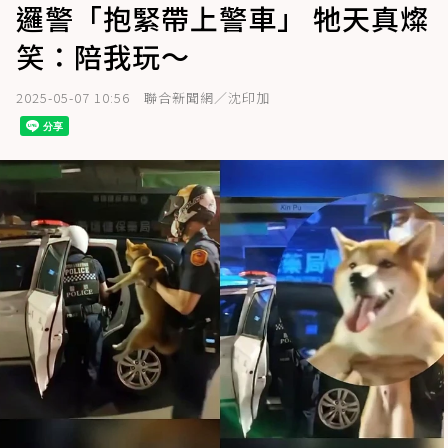
邏警「抱緊帶上警車」 牠天真燦
笑：陪我玩～
2025-05-07 10:56
聯合新聞網／沈印加