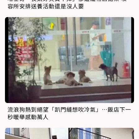
容所安排送養活動還是沒人要
流浪狗熱到絕望「趴門縫想吹冷氣」…飯店下一
秒暖舉感動萬人