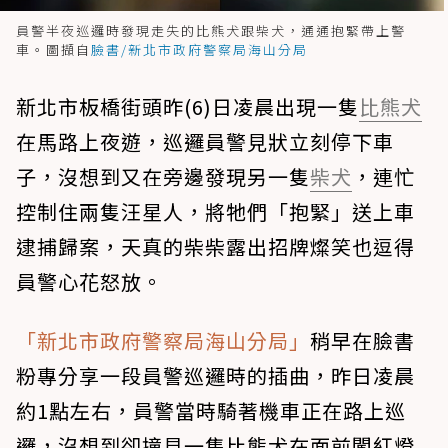
員警半夜巡邏時發現走失的比熊犬跟柴犬，通通抱緊帶上警
車。圖擷自
臉書/新北市政府警察局海山分局
新北市板橋街頭昨(6)日凌晨出現一隻
比熊犬
在馬路上夜遊，巡邏員警見狀立刻停下車
子，沒想到又在旁邊發現另一隻
柴犬
，連忙
控制住兩隻汪星人，將牠們「抱緊」送上車
逮捕歸案，天真的柴柴露出招牌燦笑也逗得
員警心花怒放。
「新北市政府警察局海山分局」
稍早在臉書
粉專分享一段員警巡邏時的插曲，昨日凌晨
約1點左右，員警當時騎著機車正在路上巡
邏，沒想到卻撞見一隻比熊犬在面前闖紅燈