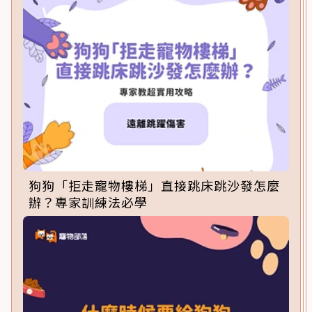
狗狗「拒走寵物樓梯」直接跳床跳沙發怎麼
辦？專家訓練法必學