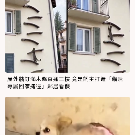
屋外牆釘滿木條直通三樓 竟是飼主打造「貓咪
專屬回家捷徑」鄰居看傻