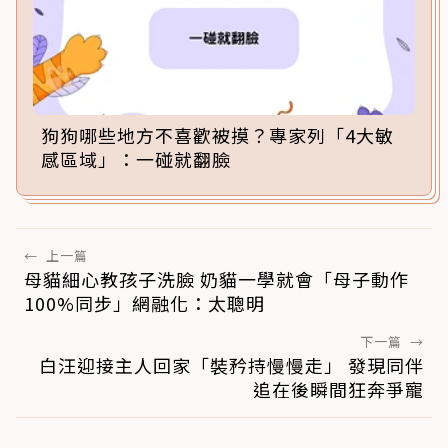
狗狗哪些地方不喜歡被摸？專家列「4大敏
感區域」：一碰就翻臉
←
上一篇
母貓細心教孩子洗臉 奶貓一學就會「母子動作
100%同步」網融化：太聰明
下一篇
→
白汪迎接主人回家「裝矜持慢慢走」 發現同伴
追在後瞬間狂奔爭寵