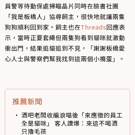
員警等待動保處掃瞄晶片同時在臉書社團
「我是板橋人」協尋飼主，很快地就讓兩隻
狗狗順利回到家。飼主也在
Threads
回應表
示，當時正要套繩但兩隻狗看到貓咪就激動
衝出門，結果追貓追到不見，「謝謝板橋愛
心人士與警察們幫我找到這兩個小搗蛋」。
推薦新聞
酒吧老闆收編浪喵後「來應徵的員工
全是貓咪」 客人讚爆：來這不喝酒
只擼毛孩