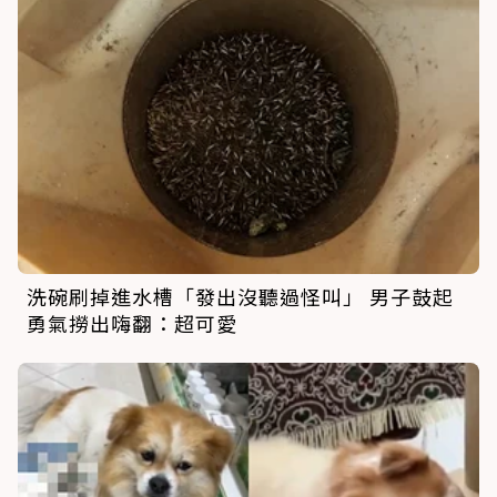
洗碗刷掉進水槽「發出沒聽過怪叫」 男子鼓起
勇氣撈出嗨翻：超可愛