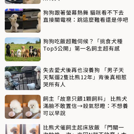
狗狗跟著螢幕熱舞 貓咪看不下去
直接關電視：跳這麼難看還是停吧
狗狗吃飯超難伺候？「挑食犬種
Top5公開」第一名飼主超有感
失去愛犬後再也沒養狗 「男子天
天幫遛2隻比熊12年」背後真相惹
哭所有人
飼主「故意只餵1顆飼料」 比熊犬
滿臉不敢置信→殺氣怒瞪：不想養
可以早說
比熊犬催飼主起床放飯 「門關一