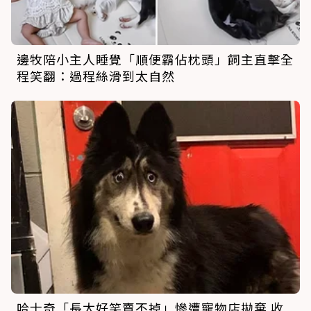
邊牧陪小主人睡覺「順便霸佔枕頭」飼主直擊全
程笑翻：過程絲滑到太自然
哈士奇「長太好笑賣不掉」慘遭寵物店拋棄 收