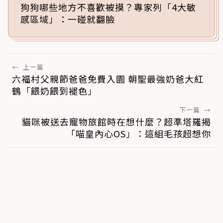
狗狗哪些地方不喜歡被摸？專家列「4大敏
感區域」：一碰就翻臉
←
上一篇
六福村父親節爸爸免費入園 朝聖最強奶爸大紅
鶴「餵奶餵到褪色」
下一篇
→
貓咪被送去寵物旅館時在想什麼？超準塔羅揭
「喵皇內心OS」：這組毛孩超想你