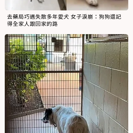
去藥局巧遇失散多年愛犬 女子淚崩：狗狗還記
得全家人跟回家的路