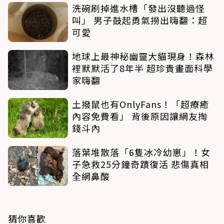
洗碗刷掉進水槽「發出沒聽過怪
叫」 男子鼓起勇氣撈出嗨翻：超
可愛
地球上最神秘幽靈大貓現身！森林
裡默默活了8年半 超珍貴畫面科學
家嗨翻
土撥鼠也有OnlyFans！「超療癒
內容免費看」 背後原因讓網友掏
錢斗內
落葉堆散落「6隻冰冷幼崽」！女
子急救25分鐘奇蹟復活 悲傷真相
全網鼻酸
猜你喜歡