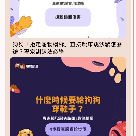
狗狗「拒走寵物樓梯」直接跳床跳沙發怎麼
辦？專家訓練法必學