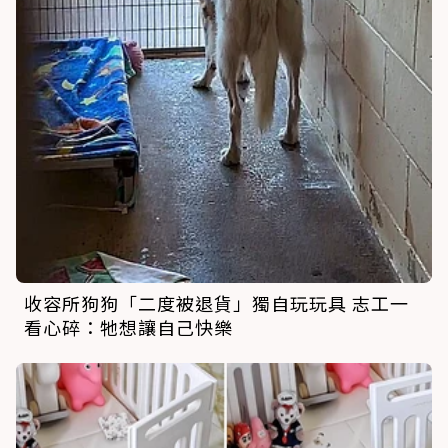
收容所狗狗「二度被退貨」獨自玩玩具 志工一
看心碎：牠想讓自己快樂