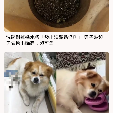
洗碗刷掉進水槽「發出沒聽過怪叫」 男子鼓起
勇氣撈出嗨翻：超可愛