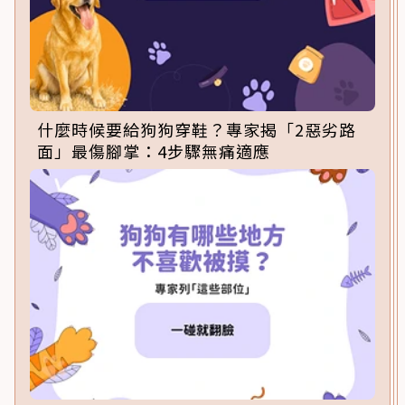
什麼時候要給狗狗穿鞋？專家揭「2惡劣路
面」最傷腳掌：4步驟無痛適應