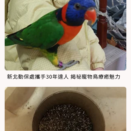
新北動保處攜手30年達人 揭祕寵物鳥療癒魅力