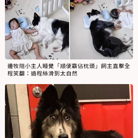
邊牧陪小主人睡覺「順便霸佔枕頭」飼主直擊全
程笑翻：過程絲滑到太自然