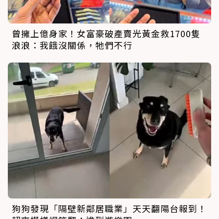
曾擁上億身家！女富豪破產賣光黃金救1700隻
浪浪：我餓沒關係，牠們不行
狗狗發現「隔壁新鄰居職業」天天翻陽台報到！