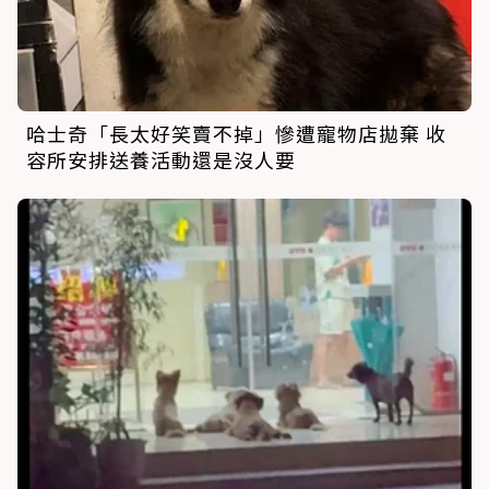
哈士奇「長太好笑賣不掉」慘遭寵物店拋棄 收
容所安排送養活動還是沒人要