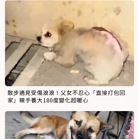
散步遇見受傷浪浪！父女不忍心「直接打包回
家」親手養大180度變化超暖心