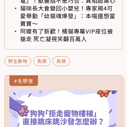
電」！獸醫指不是巧合：真相超窩心
貓咪長大會變回小嬰兒！專家揭4可
愛舉動「幼貓魂爆發」：本喵還想當
寶寶～
阿嬤有了新歡！橘貓專屬VIP座位被
搶走 死亡凝視笑翻百萬人
野生動物
魚類
鳥類
#毛學堂