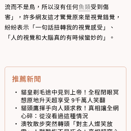
流而不是鳥，所以沒有任何
魚類
受到傷
害」，許多網友這才驚覺原來是視覺錯覺，
紛紛表示「一句話扭轉我的視覺感受」、
「人的視覺和大腦真的有時候蠻妙的」。
推薦新聞
貓皇剃毛途中見到上帝！全程閉眼冥
想原地升天超享受 9千萬人笑翻
貓頭鷹揮手向人類求救！真相讓全網
心碎：從沒看過這種情況
澳牧散步突然轉頭「對主人燦笑放