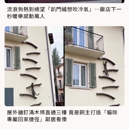
流浪狗熱到絕望「趴門縫想吹冷氣」…飯店下一
秒暖舉感動萬人
屋外牆釘滿木條直通三樓 竟是飼主打造「貓咪
專屬回家捷徑」鄰居看傻