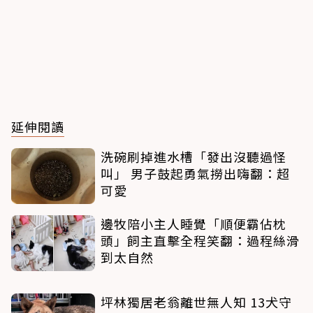
延伸閱讀
洗碗刷掉進水槽「發出沒聽過怪
叫」 男子鼓起勇氣撈出嗨翻：超
可愛
邊牧陪小主人睡覺「順便霸佔枕
頭」飼主直擊全程笑翻：過程絲滑
到太自然
坪林獨居老翁離世無人知 13犬守