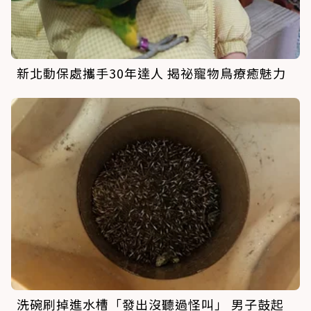
新北動保處攜手30年達人 揭祕寵物鳥療癒魅力
洗碗刷掉進水槽「發出沒聽過怪叫」 男子鼓起