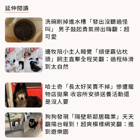
延伸閱讀
洗碗刷掉進水槽「發出沒聽過怪
叫」 男子鼓起勇氣撈出嗨翻：超
可愛
邊牧陪小主人睡覺「順便霸佔枕
頭」飼主直擊全程笑翻：過程絲滑
到太自然
哈士奇「長太好笑賣不掉」慘遭寵
物店拋棄 收容所安排送養活動還
是沒人要
狗狗發現「隔壁新鄰居職業」天天
翻陽台報到！超爽模樣網笑翻：進
到遊樂園