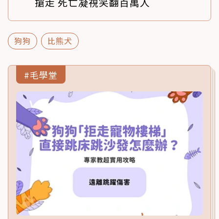
搶走 死亡凝視笑翻百萬人
狗狗
比熊犬
#毛學堂