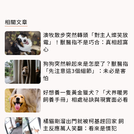
相關文章
澳牧散步突然轉頭「對主人燦笑放
電」！獸醫指不是巧合：真相超窩
心
狗狗突然躲起來是怎麼了？獸醫指
「先注意這3個細節」：未必是害
怕
好想養一隻黃金獵犬？「犬界暖男
飼養手冊」相處祕訣與現實面必看
橘貓剛溜出門就被柯基趕回家 飼
主反應萬人笑翻：看來是慣犯