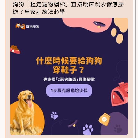
狗狗「拒走寵物樓梯」直接跳床跳沙發怎麼
辦？專家訓練法必學