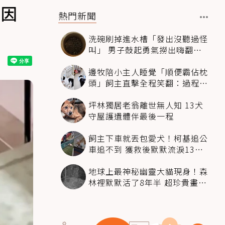
原因
熱門新聞
洗碗刷掉進水槽「發出沒聽過怪
叫」 男子鼓起勇氣撈出嗨翻：
超可愛
邊牧陪小主人睡覺「順便霸佔枕
頭」飼主直擊全程笑翻：過程絲
滑到太自然
坪林獨居老翁離世無人知 13犬
守屋護遺體伴最後一程
飼主下車就丟包愛犬！柯基追公
車追不到 獲救後默默流淚13萬
人心都碎了
地球上最神秘幽靈大貓現身！森
林裡默默活了8年半 超珍貴畫面
科學家嗨翻