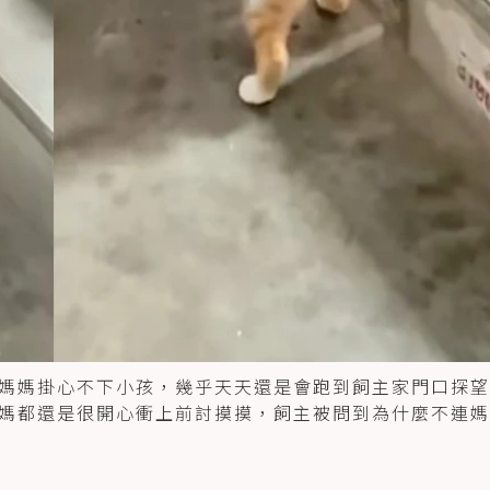
媽媽掛心不下小孩，幾乎天天還是會跑到飼主家門口探望
媽都還是很開心衝上前討摸摸，飼主被問到為什麼不連媽