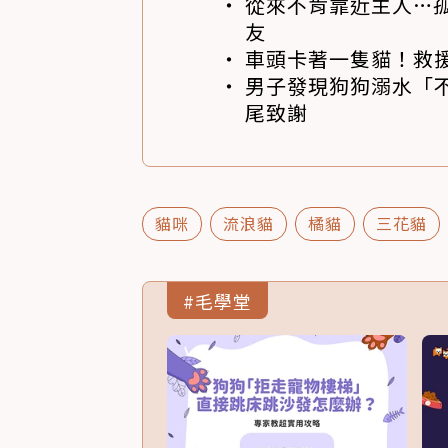
從來不肯靠近主人…
友
車頭卡著一隻貓！救
男子發現狗狗溺水「
尾致謝
貓咪
流浪貓
橘貓
三花貓
#毛學堂