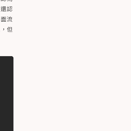
貓還認
外面流
況，但