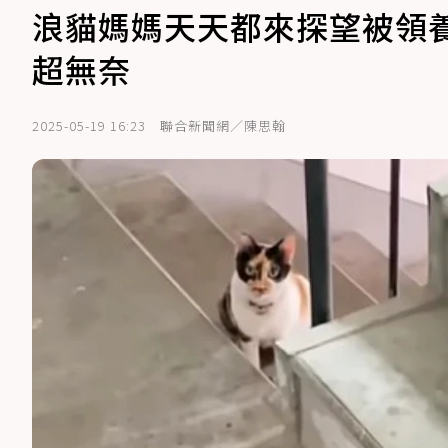
浪貓媽媽天天都來探望被領
超無奈
2025-05-19 16:23
聯合新聞網／陳思翰