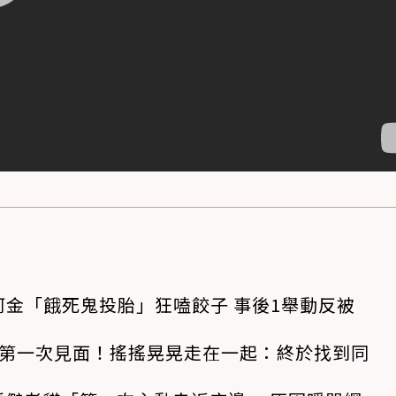
金「餓死鬼投胎」狂嗑餃子 事後1舉動反被
狗第一次見面！搖搖晃晃走在一起：終於找到同