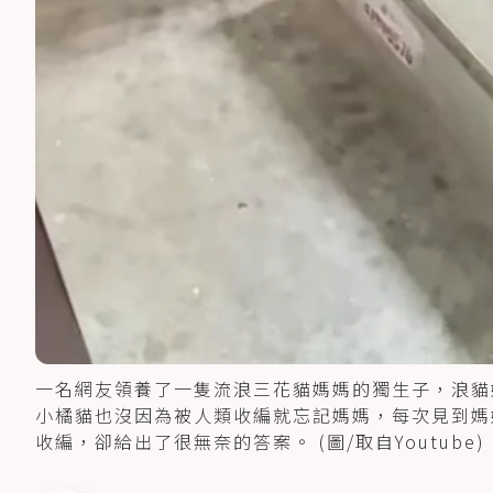
一名網友領養了一隻流浪三花貓媽媽的獨生子，浪貓
小橘貓也沒因為被人類收編就忘記媽媽，每次見到媽
收編，卻給出了很無奈的答案。 (圖/取自Youtube)