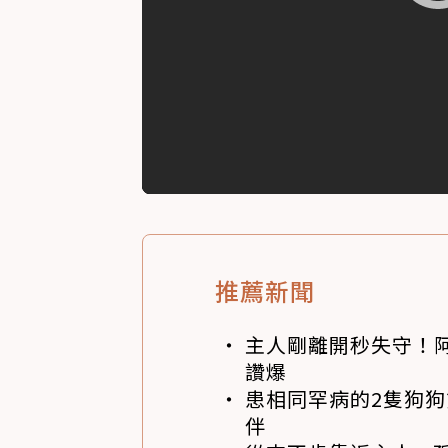
推薦新聞
主人剛離開秒失守！阿
讚爆
患相同罕病的2隻狗
伴