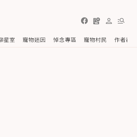
聊星室
寵物迷因
悼念專區
寵物村民
作者群