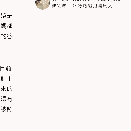
進急流」 牠獲救後跟隨恩人不
停搖尾致謝
天還是
媽媽都
奈的答
，目前
到飼主
有來的
主還有
子被照