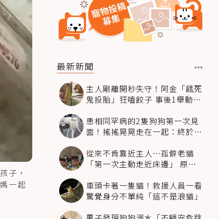
最新新聞
主人剛離開秒失守！阿金「餓死
鬼投胎」狂嗑餃子 事後1舉動反
被讚爆
患相同罕病的2隻狗狗第一次見
面！搖搖晃晃走在一起：終於找
到同伴
從來不肯靠近主人…孤僻老貓
「第一次主動走近床邊」 原因
孩子，
暖哭網友
媽一起
車頭卡著一隻貓！救援人員一看
驚覺身分不單純「這不是浪貓」
男子發現狗狗溺水「不顧安危跳