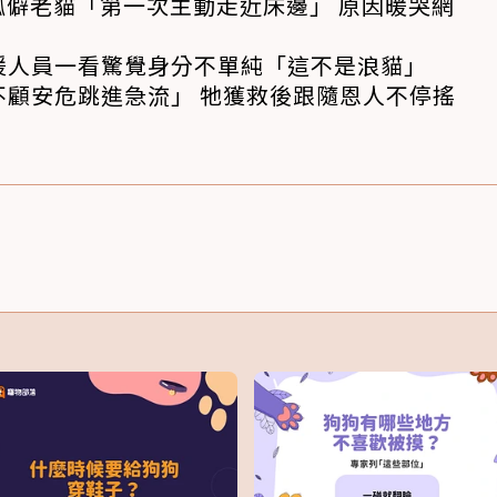
孤僻老貓「第一次主動走近床邊」 原因暖哭網
援人員一看驚覺身分不單純「這不是浪貓」
不顧安危跳進急流」 牠獲救後跟隨恩人不停搖