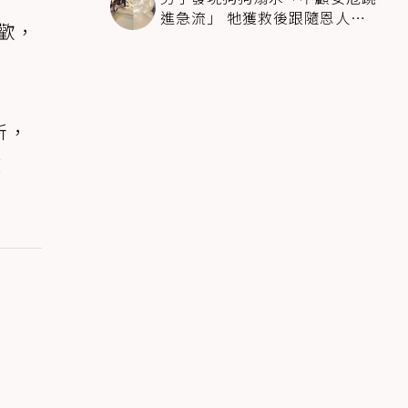
進急流」 牠獲救後跟隨恩人不
寡歡，
停搖尾致謝
所，
放