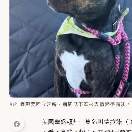
狗狗發現要回收容所，瞬間低下頭來表情變得黯淡。
美國華盛頓州一隻名叫德拉諾（De
人看了鼻酸。牠原本在7個月前被家庭