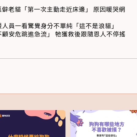
孤僻老貓「第一次主動走近床邊」 原因暖哭網
援人員一看驚覺身分不單純「這不是浪貓」
不顧安危跳進急流」 牠獲救後跟隨恩人不停搖