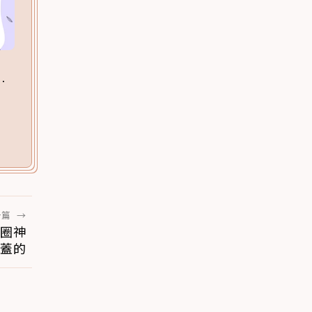
一篇
→
圈神
蓋的