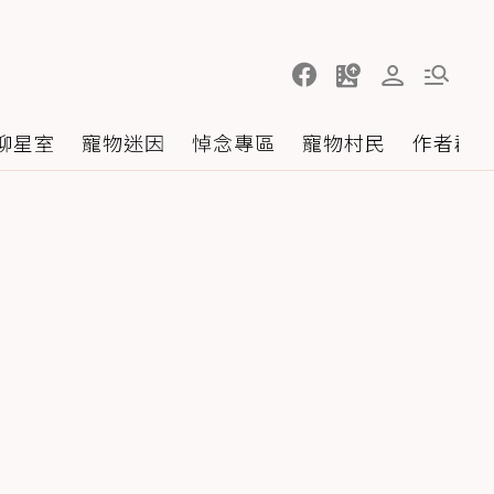
聊星室
寵物迷因
悼念專區
寵物村民
作者群