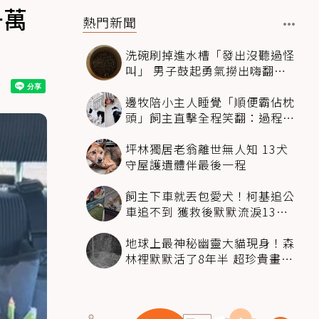
千萬
熱門新聞
洗碗刷掉進水槽「發出沒聽過怪
叫」 男子鼓起勇氣撈出嗨翻：
超可愛
邊牧陪小主人睡覺「順便霸佔枕
頭」飼主直擊全程笑翻：過程絲
滑到太自然
坪林獨居老翁離世無人知 13犬
守屋護遺體伴最後一程
飼主下車就丟包愛犬！柯基追公
車追不到 獲救後默默流淚13萬
人心都碎了
地球上最神秘幽靈大貓現身！森
林裡默默活了8年半 超珍貴畫面
科學家嗨翻