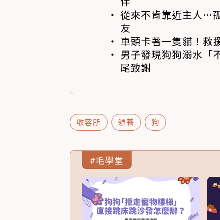
伴
從來不肯靠近主人…
友
車頭卡著一隻貓！救
男子發現狗狗溺水「
尾致謝
收容所
領養
狗
#毛學堂