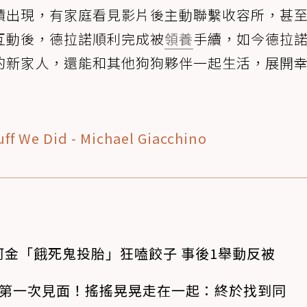
蹟出現，有家庭看見影片後主動聯繫收容所，甚
互動後，德拉諾順利完成被
領養
手續，如今德拉
的新家人，還能和其他狗狗夥伴一起生活，展開
ff We Did - Michael Giacchino
金「餓死鬼投胎」狂嗑餃子 事後1舉動反被
狗第一次見面！搖搖晃晃走在一起：終於找到同