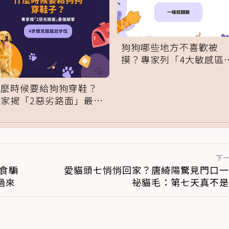
狗狗哪些地方不喜歡被
摸？專家列「4大敏感區
域」：一碰就翻臉
什麼時候要給狗狗穿鞋？
專家揭「2惡劣路面」最傷
腳掌：4步驟無痛適應
下
食騙
愛貓頭七悄悄回家？唐綺陽驚見門口一
過來
祕貓毛：第七天真不是