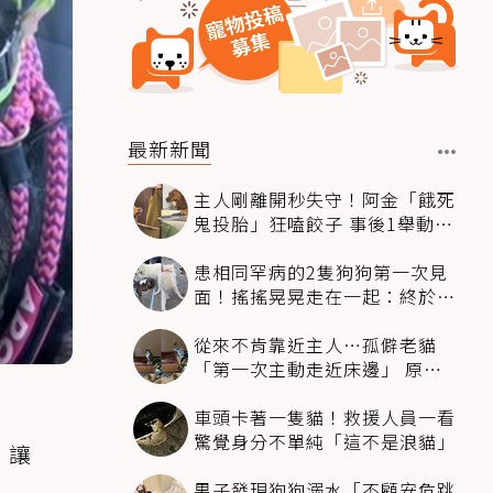
最新新聞
主人剛離開秒失守！阿金「餓死
鬼投胎」狂嗑餃子 事後1舉動反
被讚爆
患相同罕病的2隻狗狗第一次見
面！搖搖晃晃走在一起：終於找
到同伴
從來不肯靠近主人…孤僻老貓
「第一次主動走近床邊」 原因
暖哭網友
車頭卡著一隻貓！救援人員一看
驚覺身分不單純「這不是浪貓」
，讓
男子發現狗狗溺水「不顧安危跳