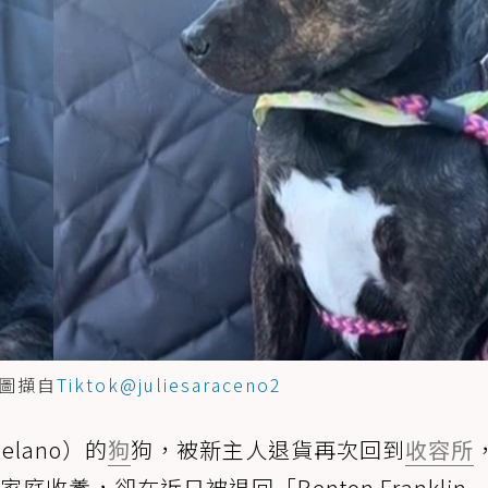
圖擷自
Tiktok@juliesaraceno2
lano）的
狗
狗，被新主人退貨再次回到
收容所
收養，卻在近日被退回「Benton Franklin