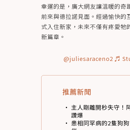
幸運的是，廣大網友讓溫暖的奇
前來與德拉諾見面。經過愉快的
式入住新家，未來不僅有疼愛牠
新篇章。
@juliesaraceno2
♬ Stu
推薦新聞
主人剛離開秒失守！阿
讚爆
患相同罕病的2隻狗