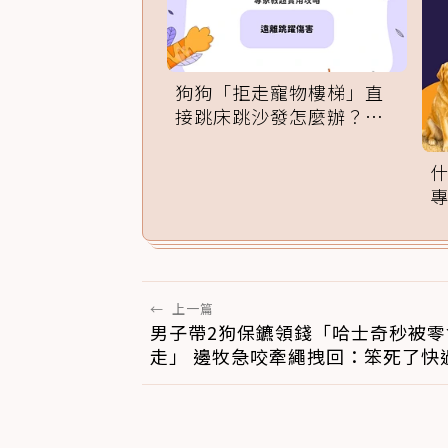
狗狗「拒走寵物樓梯」直
接跳床跳沙發怎麼辦？專
家訓練法必學
←
上一篇
男子帶2狗保鑣領錢「哈士奇秒被零
走」 邊牧急咬牽繩拽回：笨死了快