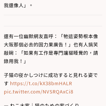
我還像人」。
還有一位幽默網友直呼：「牠這姿勢根本像
大阪那個必去的固力果廣告！」也有人搞笑
敲碗：「如果有工作是專門讓貓睡覺的，請
錄用我！」
子猫の寝かしつけに成功すると見れる姿で
す
https://t.co/kX38bmHALR
pic.twitter.com/NVSRQAxCi8
— ねこ大家｜猫のための家づくり