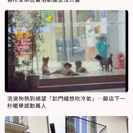
流浪狗熱到絕望「趴門縫想吹冷氣」…飯店下一
秒暖舉感動萬人