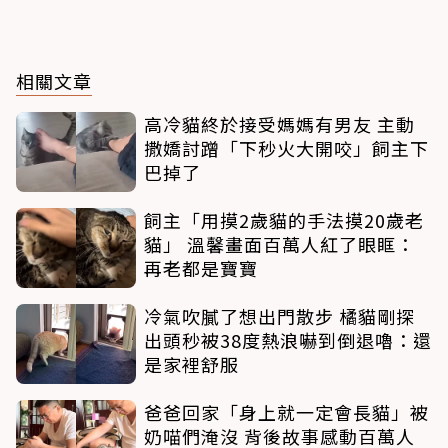
相關文章
高冷貓終於接受媽媽有男友 主動
撒嬌討蹭「下秒火大開咬」飼主下
巴掉了
飼主「用摸2歲貓的手法摸20歲老
貓」 溫馨畫面百萬人紅了眼眶：
再老都是寶寶
冷氣吹膩了想出門散步 橘貓剛探
出頭秒被38度熱浪嚇到倒退嚕：還
是家裡舒服
爸爸回家「身上就一定會長貓」被
奶喵們淹沒 背後故事感動百萬人