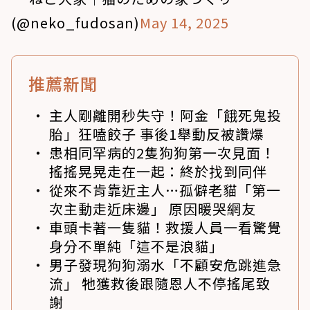
(@neko_fudosan)
May 14, 2025
推薦新聞
主人剛離開秒失守！阿金「餓死鬼投
胎」狂嗑餃子 事後1舉動反被讚爆
患相同罕病的2隻狗狗第一次見面！
搖搖晃晃走在一起：終於找到同伴
從來不肯靠近主人…孤僻老貓「第一
次主動走近床邊」 原因暖哭網友
車頭卡著一隻貓！救援人員一看驚覺
身分不單純「這不是浪貓」
男子發現狗狗溺水「不顧安危跳進急
流」 牠獲救後跟隨恩人不停搖尾致
謝