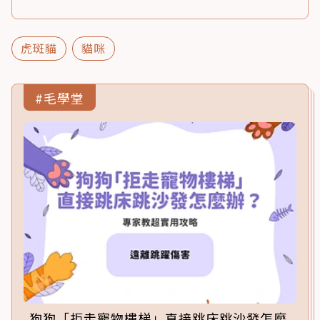
虎斑貓
貓咪
#毛學堂
狗狗「拒走寵物樓梯」直接跳床跳沙發怎麼