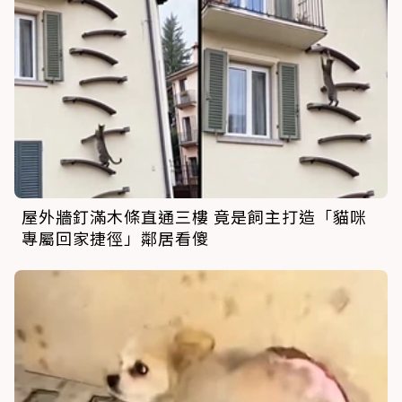
屋外牆釘滿木條直通三樓 竟是飼主打造「貓咪
專屬回家捷徑」鄰居看傻