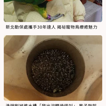
新北動保處攜手30年達人 揭祕寵物鳥療癒魅力
洗碗刷掉進水槽「發出沒聽過怪叫」 男子鼓起