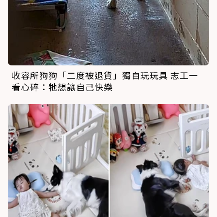
收容所狗狗「二度被退貨」獨自玩玩具 志工一
看心碎：牠想讓自己快樂