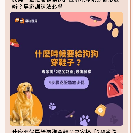
辦？專家訓練法必學
什麼時候要給狗狗穿鞋？專家揭「2惡劣路