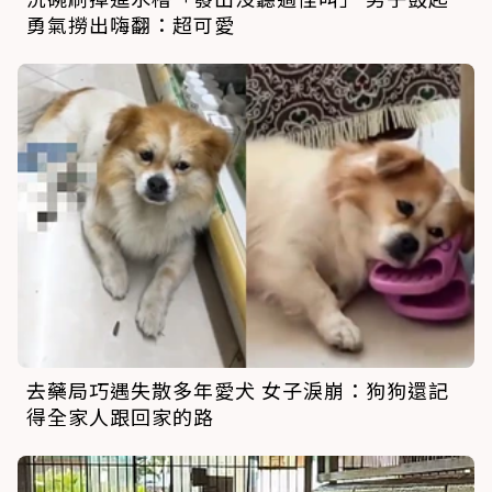
勇氣撈出嗨翻：超可愛
去藥局巧遇失散多年愛犬 女子淚崩：狗狗還記
得全家人跟回家的路