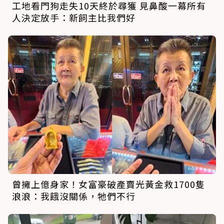
工地看門狗走失10天終於尋獲 見鼻酸一幕所有
人決定放手：新飼主比我們好
曾擁上億身家！女富豪破產賣光黃金救1700隻
浪浪：我餓沒關係，牠們不行