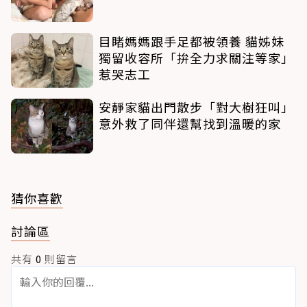
目睹媽媽跟手足都被領養 貓姊妹
獨留收容所「拚全力求關注等家」
惹哭志工
安靜家貓出門散步「對大樹狂叫」
意外救了同伴還幫找到溫暖的家
猜你喜歡
討論區
共有
0
則留言