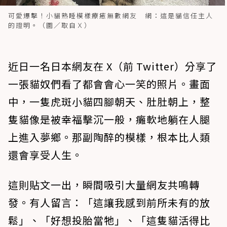
可愛爆擊！小貓熟睡模樣療癒無數網友 網：這是貓信任主人
的證明。（圖／取自Ｘ）
近日一名日本網友在 X（前 Twitter）分享了
一張貓奴們看了都會會心一笑的照片。畫面
中，一隻虎斑小貓四腳朝天、肚肚朝上，整
隻貓像是被幸福擊沉一般，癱軟地躺在人腿
上進入夢鄉。那副陶醉的模樣，根本比人類
還會享受人生。
這則貼文一出，瞬間吸引大量網友共鳴轉
發。有人留言：「這讓我感到前所未有的放
鬆」、「好想投胎當牠」、「這隻貓活得比