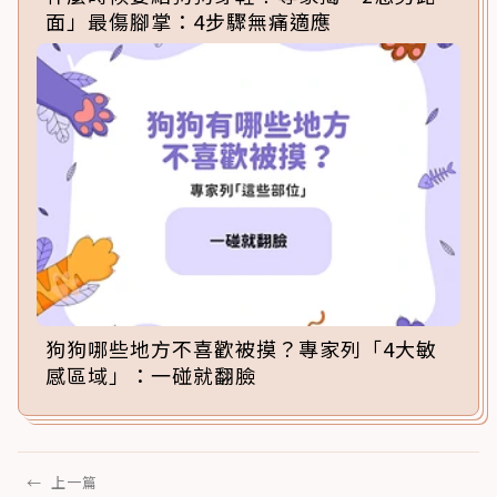
面」最傷腳掌：4步驟無痛適應
狗狗哪些地方不喜歡被摸？專家列「4大敏
感區域」：一碰就翻臉
←
上一篇