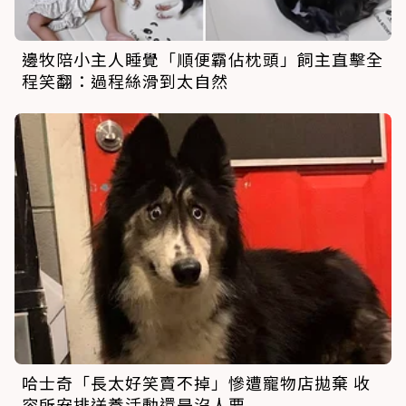
邊牧陪小主人睡覺「順便霸佔枕頭」飼主直擊全
程笑翻：過程絲滑到太自然
哈士奇「長太好笑賣不掉」慘遭寵物店拋棄 收
容所安排送養活動還是沒人要