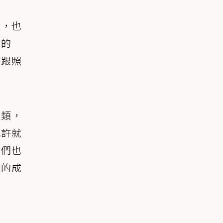
樣，也
到的
歡跟照
人類，
或許就
他們也
犬的成