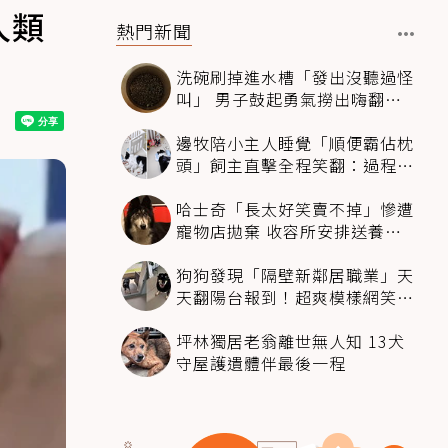
人類
熱門新聞
洗碗刷掉進水槽「發出沒聽過怪
叫」 男子鼓起勇氣撈出嗨翻：
超可愛
邊牧陪小主人睡覺「順便霸佔枕
頭」飼主直擊全程笑翻：過程絲
滑到太自然
哈士奇「長太好笑賣不掉」慘遭
寵物店拋棄 收容所安排送養活
動還是沒人要
狗狗發現「隔壁新鄰居職業」天
天翻陽台報到！超爽模樣網笑
翻：進到遊樂園
坪林獨居老翁離世無人知 13犬
守屋護遺體伴最後一程