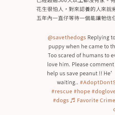
花生很怕人，對來認養的人來說
五年內一直仔等待一個能讓牠信
@savethedogs
Replying t
puppy when he came to th
Too scared of humans to 
love him. Please comment o
help us save peanut !! He
waiting..
#AdoptDont
#rescue
#hope
#doglov
#dogs
♬ Favorite Crime