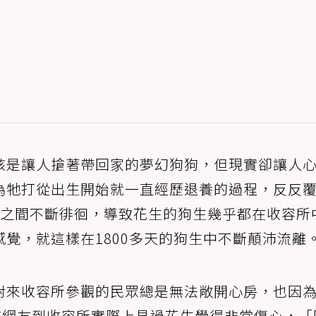
該是讓人搶著帶回家的夢幻狗狗，但現實卻讓人
為牠打從出生開始就一直經歷退養的過程，反反
養之間不斷徘徊，導致花生的狗生幾乎都在收容所
覺，就這樣在1800多天的狗生中不斷顛沛流離
對來收容所參觀的民眾總是無法敞開心房，也因
有網友到收容所實際上見過花生覺得非常傷心，「