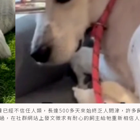
養已經不信任人類，長達500多天來始終乏人問津，許多
過，在社群網站上發文徵求有耐心的飼主給牠重新相信人