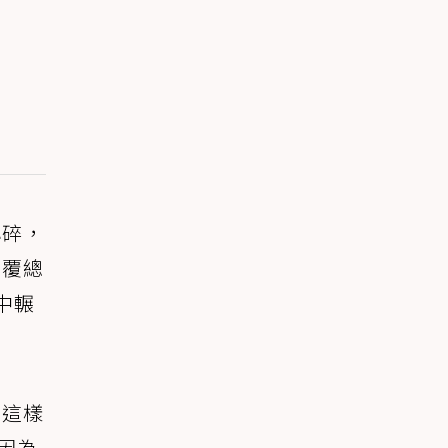
心碎，
覆覆總
中輾
。
為這樣
因為