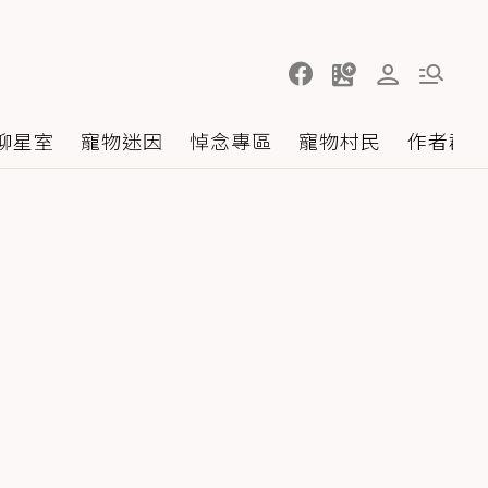
聊星室
寵物迷因
悼念專區
寵物村民
作者群