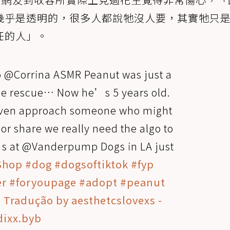
幾乎是透明的，很多人都說牠沒人要，其實牠只
任的人」。
o @Corrina ASMR Peanut was just a
e rescue… Now he’s 5 years old.
even approach someone who might
r share we really need the algo to
’s at @Vanderpump Dogs in LA just
Shop
#dog
#dogsoftiktok
#fyp
er
#foryoupage
#adopt
#peanut
 Tradução by aesthetcslovexs -
dixx.byb