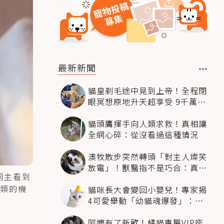
最新新聞
貓皇剃毛途中見到上帝！全程閉
眼冥想原地升天超享受 9千萬人
笑翻
貓頭鷹揮手向人類求救！真相讓
全網心碎：從沒看過這種情況
澳牧散步突然轉頭「對主人燦笑
放電」！獸醫指不是巧合：真相
飼主看到
超窩心
類的機
貓咪長大會變回小嬰兒！專家揭
4可愛舉動「幼貓魂爆發」：本
喵還想當寶寶～
阿嬤有了新歡！橘貓專屬VIP座