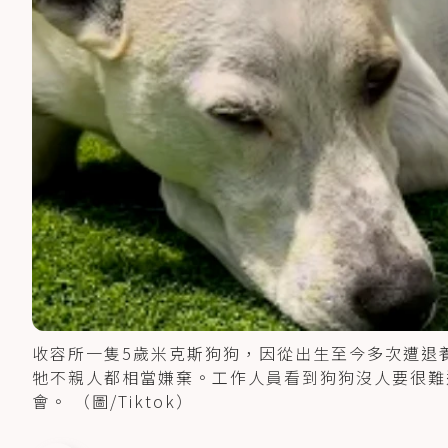
收容所一隻5歲米克斯狗狗，因從出生至今多次遭退
牠不親人都相當嫌棄。工作人員看到狗狗沒人要很難
會。 （圖/Tiktok）