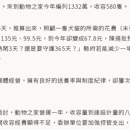
89。來到動物之家今年編列1332萬，收容580隻。
5天，推算出來，照顧一隻犬貓的所需的花費（未
35元、99.5元，到今年卻變成67.8元，陳揚批
鬧3天？還是要守護365天？」縣府若能減少一
。
團體經營，擁有良好的送養率與制度紀律，卻屢
檢討，動物之家營運一年，收容量到達設計量的
關收容經費顯得不足，委辦單位要加強控管支出