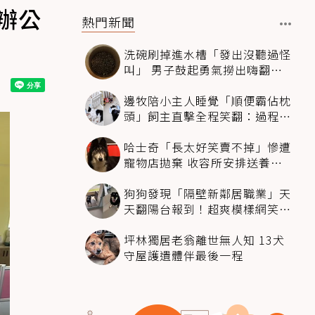
辦公
熱門新聞
洗碗刷掉進水槽「發出沒聽過怪
叫」 男子鼓起勇氣撈出嗨翻：
超可愛
邊牧陪小主人睡覺「順便霸佔枕
頭」飼主直擊全程笑翻：過程絲
滑到太自然
哈士奇「長太好笑賣不掉」慘遭
寵物店拋棄 收容所安排送養活
動還是沒人要
狗狗發現「隔壁新鄰居職業」天
天翻陽台報到！超爽模樣網笑
翻：進到遊樂園
坪林獨居老翁離世無人知 13犬
守屋護遺體伴最後一程