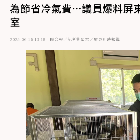
為節省冷氣費…議員爆料屏
室
2025-06-16 13:18
聯合報／記者劉星君／屏東即時報導