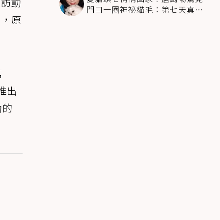
走訪動
門口一圈神祕貓毛：第七天真不
方，原
是蓋的
萬
推出
動的