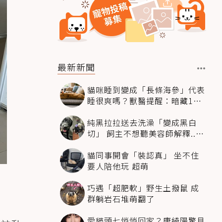
最新新聞
貓咪睡到變成「長條海參」代表
睡很爽嗎？獸醫提醒：暗藏1種
不適
純黑拉拉送去洗澡「變成黑白
切」 飼主不想聽美容師解釋..衝
現場秒道歉
貓同事開會「裝認真」 坐不住
要人陪他玩 超萌
巧遇「超肥軟」野生土撥鼠 成
群躺岩石堆萌翻了
愛貓頭七悄悄回家？唐綺陽驚見