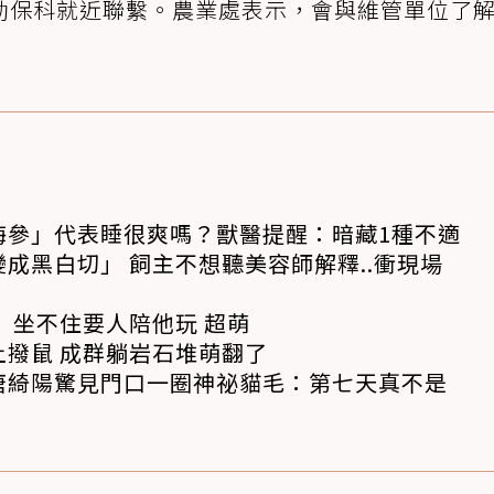
動保科就近聯繫。農業處表示，會與維管單位了
海參」代表睡很爽嗎？獸醫提醒：暗藏1種不適
成黑白切」 飼主不想聽美容師解釋..衝現場
 坐不住要人陪他玩 超萌
撥鼠 成群躺岩石堆萌翻了
唐綺陽驚見門口一圈神祕貓毛：第七天真不是