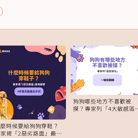
狗狗哪些地方不喜歡被
摸？專家列「4大敏感區
域」：一碰就翻臉
什麼時候要給狗狗穿鞋？
專家揭「2惡劣路面」最傷