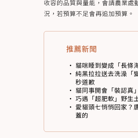
收容的品質與量能，會請農業處
況，若預算不足會再追加預算。
推薦新聞
貓咪睡到變成「長條
純黑拉拉送去洗澡「變
秒道歉
貓同事開會「裝認真」
巧遇「超肥軟」野生土
愛貓頭七悄悄回家？
蓋的