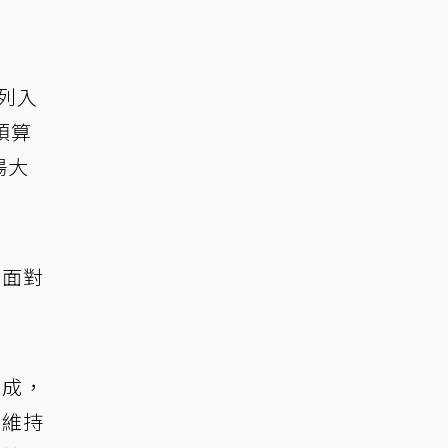
列入
預算
場大
次面對
八成，
，維持