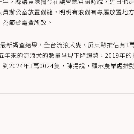
一年，縣議員陳揚今在議會總質詢時說，近日他
人員辦公室放置貓籠，明明有浪貓有專屬放置地
，為節省電費所致。
的最新調查結果，全台流浪犬隻，屏東縣推估有1
近五年來的流浪犬的數量呈現下降趨勢，2019年的
1隻，到2024年1萬0024隻，陳揚說，顯示農業處推