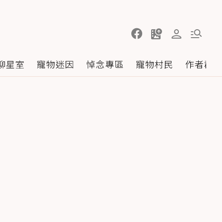
聊星室
寵物迷因
悼念專區
寵物村民
作者群