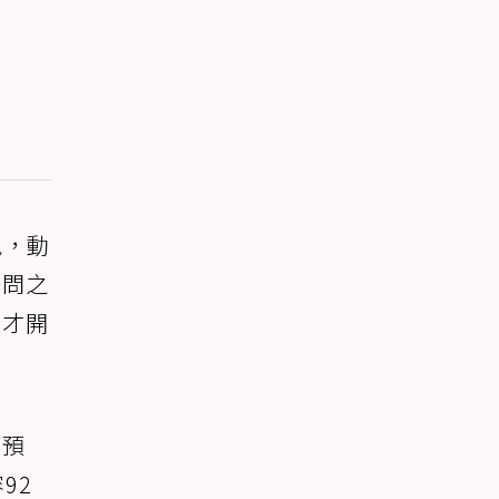
現，動
一問之
到才開
關預
92