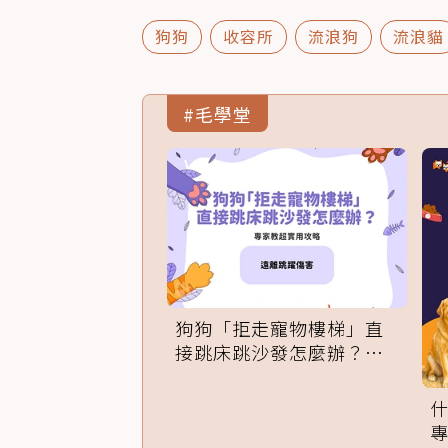
狗狗
收容所
流浪狗
流浪貓
#毛學堂
狗狗「拒走寵物樓梯」直
接跳床跳沙發怎麼辦？專
家訓練法必學