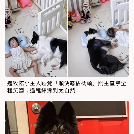
邊牧陪小主人睡覺「順便霸佔枕頭」飼主直擊全
程笑翻：過程絲滑到太自然