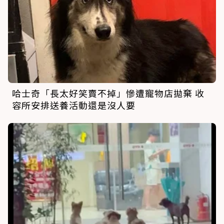
哈士奇「長太好笑賣不掉」慘遭寵物店拋棄 收
容所安排送養活動還是沒人要