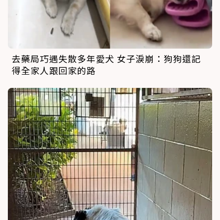
去藥局巧遇失散多年愛犬 女子淚崩：狗狗還記
得全家人跟回家的路