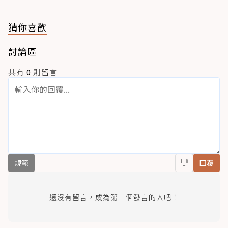
猜你喜歡
討論區
共有
0
則留言
規範
回覆
還沒有留言，成為第一個發言的人吧！