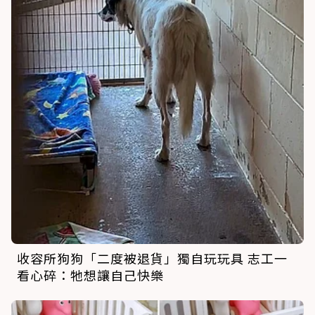
收容所狗狗「二度被退貨」獨自玩玩具 志工一
看心碎：牠想讓自己快樂