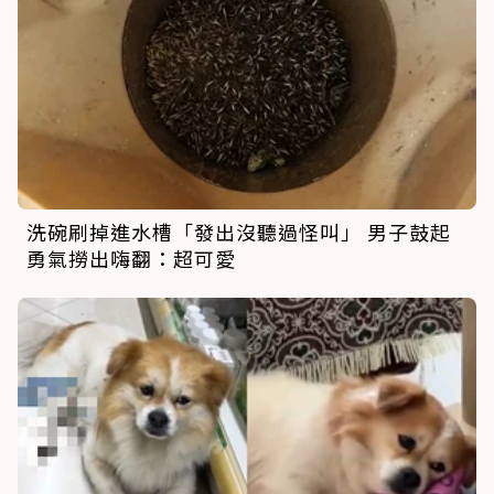
洗碗刷掉進水槽「發出沒聽過怪叫」 男子鼓起
勇氣撈出嗨翻：超可愛