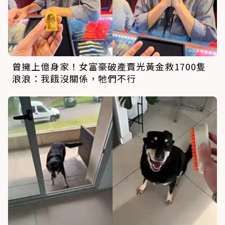
曾擁上億身家！女富豪破產賣光黃金救1700隻
浪浪：我餓沒關係，牠們不行