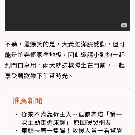
不過，最爆笑的是，大黃雖滿臉感動，但可
能是怕弄髒家裡地板，因此邀請小狗狗一起
到門口享用。兩犬就這樣蹲坐在門前，一起
享受著歡樂下午茶時光。
推薦新聞
從來不肯靠近主人…孤僻老貓「第一
次主動走近床邊」 原因暖哭網友
車頭卡著一隻貓！救援人員一看驚覺