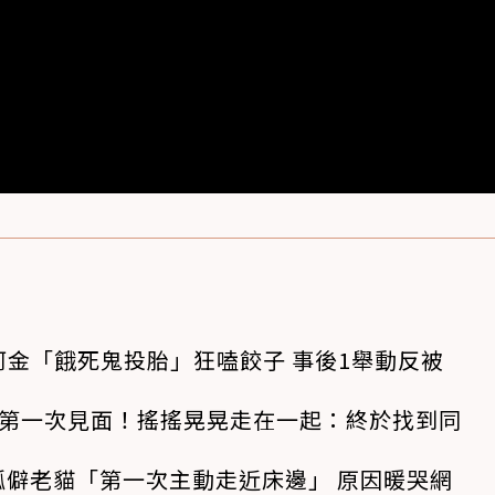
金「餓死鬼投胎」狂嗑餃子 事後1舉動反被
狗第一次見面！搖搖晃晃走在一起：終於找到同
孤僻老貓「第一次主動走近床邊」 原因暖哭網