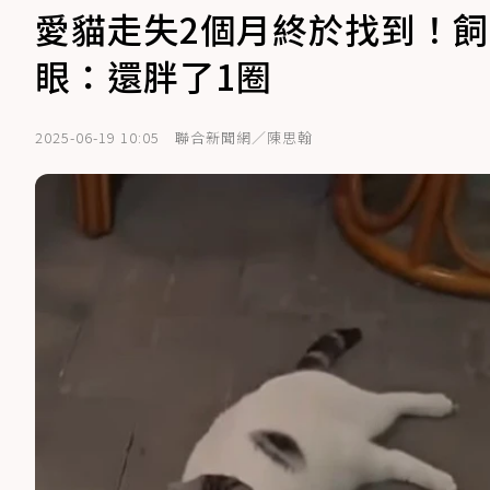
愛貓走失2個月終於找到！
眼：還胖了1圈
2025-06-19 10:05
聯合新聞網／陳思翰