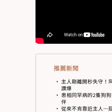
推薦新聞
主人剛離開秒失守！阿
讚爆
患相同罕病的2隻狗
伴
從來不肯靠近主人…