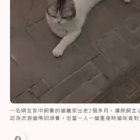
一名網友家中飼養的貓離家出走2個多月，讓原飼主
認為流浪貓帶回領養，但當一人一貓重逢時貓咪竟對飼