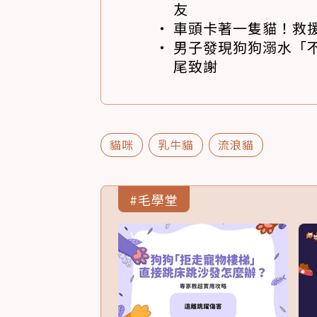
友
車頭卡著一隻貓！救
男子發現狗狗溺水「
尾致謝
貓咪
乳牛貓
流浪貓
#毛學堂