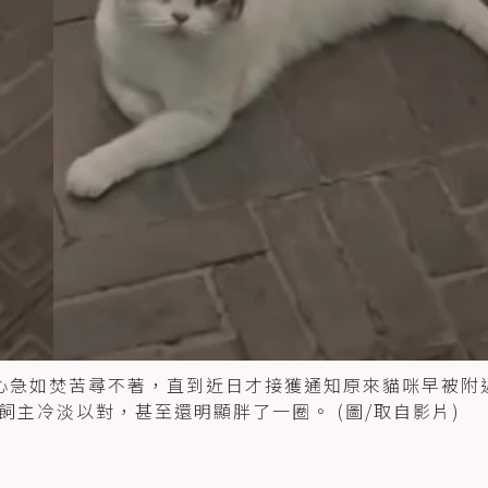
心急如焚苦尋不著，直到近日才接獲通知原來貓咪早被附
主冷淡以對，甚至還明顯胖了一圈。 (圖/取自影片)