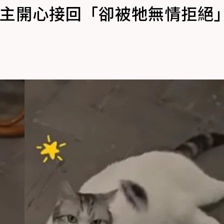
飼主開心接回「卻被牠無情拒絕