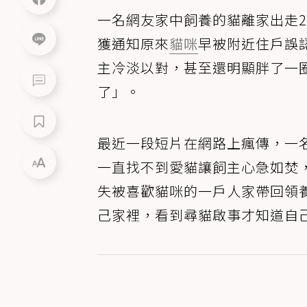
一名網友家中飼養的貓離家出走
獲通知原來
貓咪
早被附近住戶誤
主冷淡以對，甚至還明顯胖了一
了」。
最近一段短片在網路上瘋傳，一
一直找不到愛貓讓飼主心急如焚
失被喜歡貓咪的一戶人家帶回領
己家裡，看到尋貓啟事才知道自