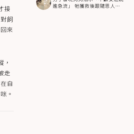
進急流」 牠獲救後跟隨恩人不
才接
停搖尾致謝
竟對飼
想回來
蹤，
被走
養在自
貓咪。