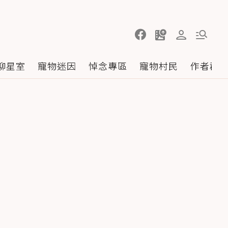
聊星室
寵物迷因
悼念專區
寵物村民
作者群