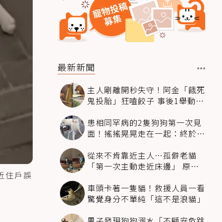
最新新聞
主人剛離開秒失守！阿金「餓死
鬼投胎」狂嗑餃子 事後1舉動反
被讚爆
患相同罕病的2隻狗狗第一次見
面！搖搖晃晃走在一起：終於找
到同伴
從來不肯靠近主人…孤僻老貓
「第一次主動走近床邊」 原因
近住戶誤
暖哭網友
車頭卡著一隻貓！救援人員一看
驚覺身分不單純「這不是浪貓」
男子發現狗狗溺水「不顧安危跳