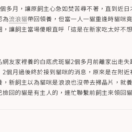
2個多月，讓原飼主心急如焚苦尋不著，直到近日
認為
流浪貓
帶回領養，但當一人一貓重逢時貓咪
圈，讓飼主當場傻眼直呼「這是在新家吃太好不
名網友家裡養的白底虎斑貓2個多月前離家出走失
，2個月過後終於接到貓咪的消息，原來是在附近
養，新飼主以為貓咪是浪浪也沒帶去掃晶片，就
己撿回的貓是有主人的，連忙聯繫前飼主來領回