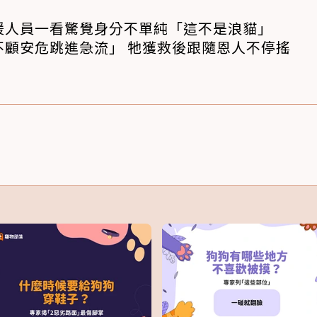
援人員一看驚覺身分不單純「這不是浪貓」
不顧安危跳進急流」 牠獲救後跟隨恩人不停搖