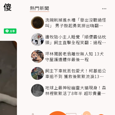
」傻
熱門新聞
洗碗刷掉進水槽「發出沒聽過怪
叫」 男子鼓起勇氣撈出嗨翻：
超可愛
邊牧陪小主人睡覺「順便霸佔枕
頭」飼主直擊全程笑翻：過程絲
滑到太自然
坪林獨居老翁離世無人知 13犬
守屋護遺體伴最後一程
飼主下車就丟包愛犬！柯基追公
車追不到 獲救後默默流淚13萬
人心都碎了
地球上最神秘幽靈大貓現身！森
林裡默默活了8年半 超珍貴畫面
科學家嗨翻