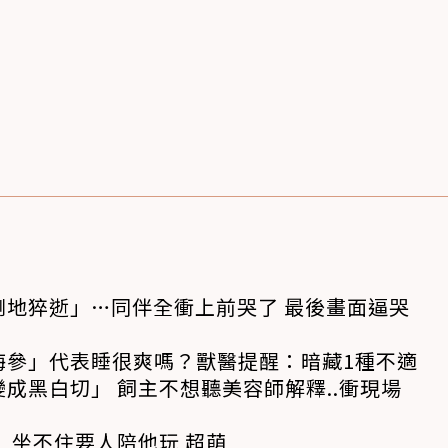
倒地猝逝」…同伴全衝上前哭了 最後畫面逼哭
海參」代表睡很爽嗎？獸醫提醒：暗藏1種不適
成黑白切」 飼主不想聽美容師解釋..衝現場
 坐不住要人陪他玩 超萌