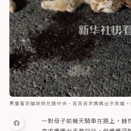
男童看到貓咪倒在路中央，苦苦哀求媽媽出手救貓。
一對母子前幾天騎車在路上，赫
哀求媽媽出手救
貓咪
，但媽媽深