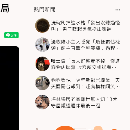
結局
熱門新聞
洗碗刷掉進水槽「發出沒聽過怪
叫」 男子鼓起勇氣撈出嗨翻：
超可愛
邊牧陪小主人睡覺「順便霸佔枕
頭」飼主直擊全程笑翻：過程絲
滑到太自然
哈士奇「長太好笑賣不掉」慘遭
寵物店拋棄 收容所安排送養活
動還是沒人要
狗狗發現「隔壁新鄰居職業」天
天翻陽台報到！超爽模樣網笑
翻：進到遊樂園
坪林獨居老翁離世無人知 13犬
守屋護遺體伴最後一程