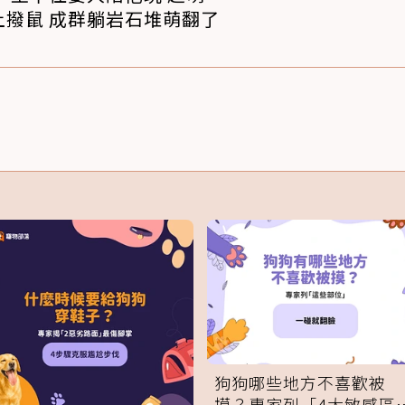
撥鼠 成群躺岩石堆萌翻了
狗狗哪些地方不喜歡被
摸？專家列「4大敏感區