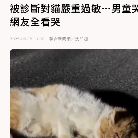
被診斷對貓嚴重過敏…男童
網友全看哭
2025-06-19 17:28
聯合新聞網／沈印加