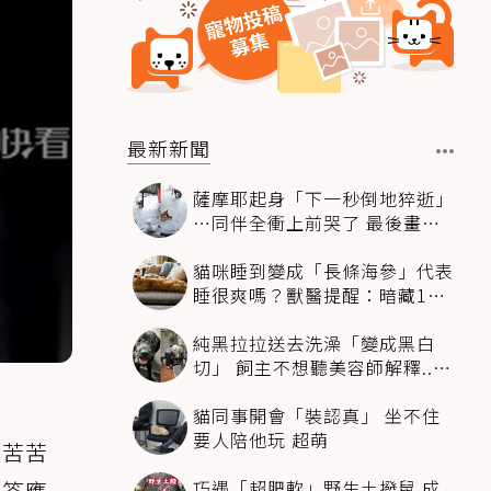
最新新聞
薩摩耶起身「下一秒倒地猝逝」
…同伴全衝上前哭了 最後畫面
逼哭萬人
貓咪睡到變成「長條海參」代表
睡很爽嗎？獸醫提醒：暗藏1種
不適
純黑拉拉送去洗澡「變成黑白
切」 飼主不想聽美容師解釋..衝
現場秒道歉
貓同事開會「裝認真」 坐不住
要人陪他玩 超萌
後苦苦
巧遇「超肥軟」野生土撥鼠 成
易答應