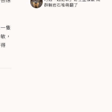
群躺岩石堆萌翻了
現一隻
過敏，
來得