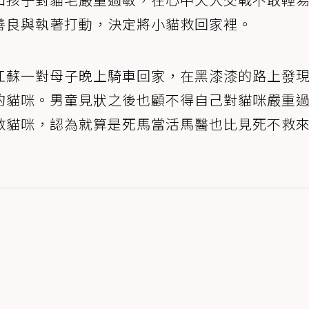
善良與執著打動，決定將小貓救回家裡。
江蘇一對母子晚上騎車回家，在黑漆漆的路上發
的貓咪。男童見狀之後也顧不得自己對貓咪嚴重
救貓咪，認為就算是死馬當活馬醫也比見死不救