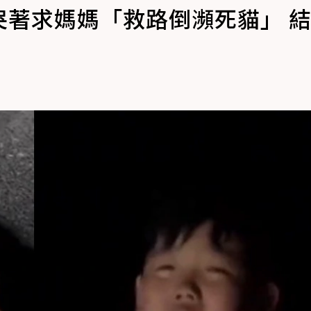
哭著求媽媽「救路倒瀕死貓」 