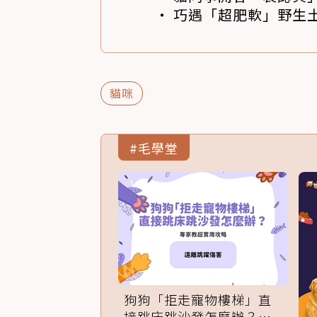
巧遇「超肥軟」野生土
貓咪
#毛學堂
狗狗「拒走寵物樓梯」直
接跳床跳沙發怎麼辦？專