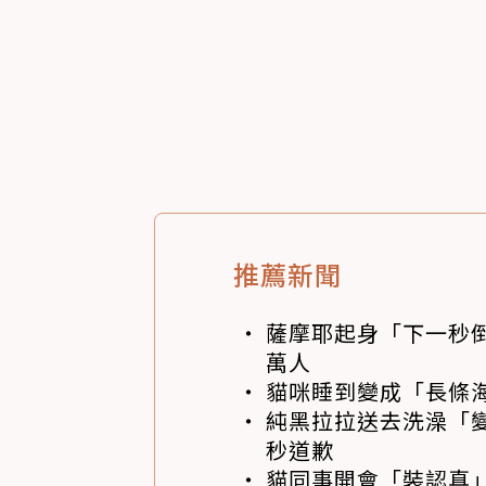
推薦新聞
薩摩耶起身「下一秒
萬人
貓咪睡到變成「長條
純黑拉拉送去洗澡「變
秒道歉
貓同事開會「裝認真」