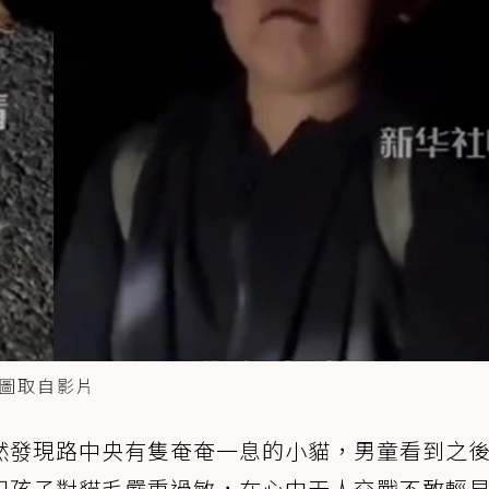
圖取自影片
然發現路中央有隻奄奄一息的小貓，男童看到之
知孩子對貓毛嚴重過敏，在心中天人交戰不敢輕