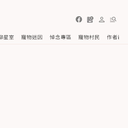
聊星室
寵物迷因
悼念專區
寵物村民
作者群