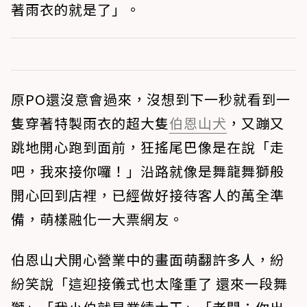
著雨衣的就是了」。
原PO還沒意會過來，沒想到下一秒就看到一
隻穿著特製雨衣的超大隻
伯恩山犬
，又蹦又
跳地開心跑到面前，狂搖尾巴像是在說「走
吧，我來接你囉！」沿路就像是舞龍舞獅般
開心回到店裡，已經做好接待客人的萬全準
備，萌樣融化一大票網友。
伯恩山犬開心營業中的畫面萌翻許多人，紛
紛笑說「這迎接儀式也太隆重了 還來一段舞