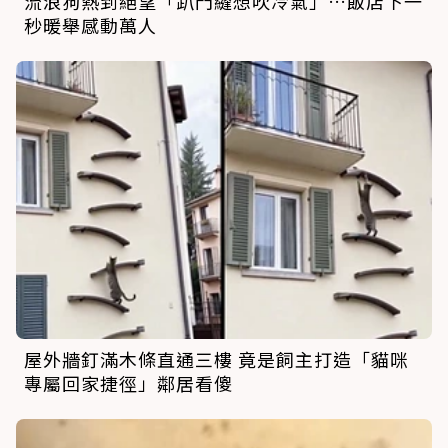
流浪狗熱到絕望「趴門縫想吹冷氣」…飯店下一
秒暖舉感動萬人
屋外牆釘滿木條直通三樓 竟是飼主打造「貓咪
專屬回家捷徑」鄰居看傻