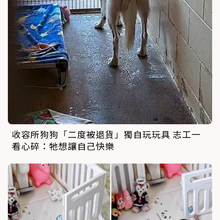
收容所狗狗「二度被退貨」獨自玩玩具 志工一
看心碎：牠想讓自己快樂