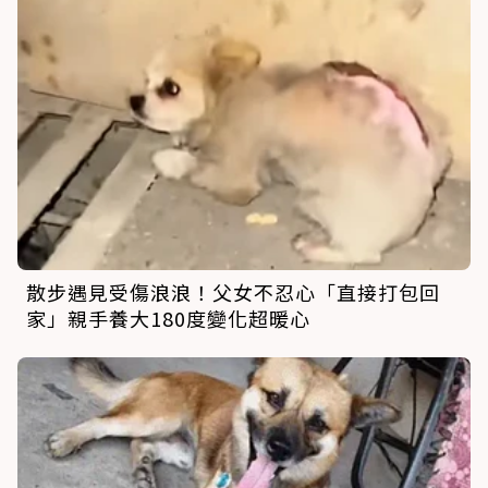
散步遇見受傷浪浪！父女不忍心「直接打包回
家」親手養大180度變化超暖心