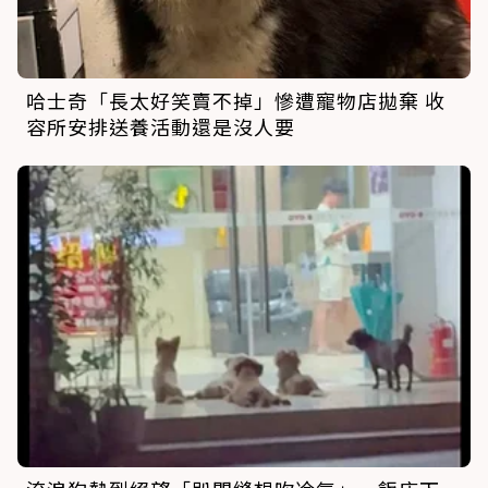
哈士奇「長太好笑賣不掉」慘遭寵物店拋棄 收
容所安排送養活動還是沒人要