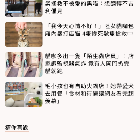
業拯救不被愛的黑喵：想翻轉不吉
利偏見
「我今天心情不好！」陸女貓咖包
廂內暴打店貓 4隻慘死數隻搶救中
貓咖多出一隻「陌生貓店員」！店
家調監視器氣炸 竟有人開門扔完
貓就跑
毛小孩也有自助火鍋店！她帶愛犬
去用餐「食材和待遇讓網友看完超
羨慕」
猜你喜歡