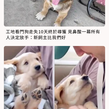
工地看門狗走失10天終於尋獲 見鼻酸一幕所有
人決定放手：新飼主比我們好