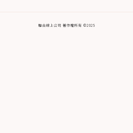
聯合線上公司 著作權所有 ©2025