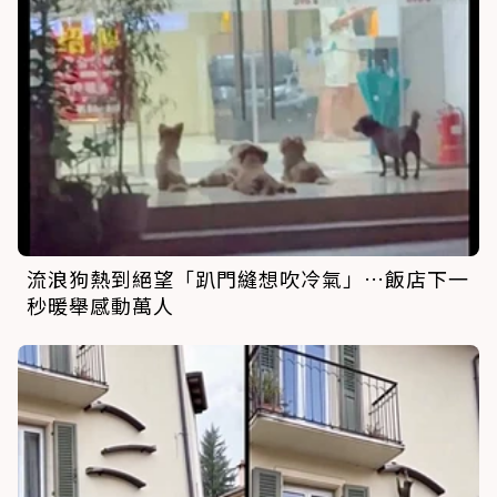
流浪狗熱到絕望「趴門縫想吹冷氣」…飯店下一
秒暖舉感動萬人