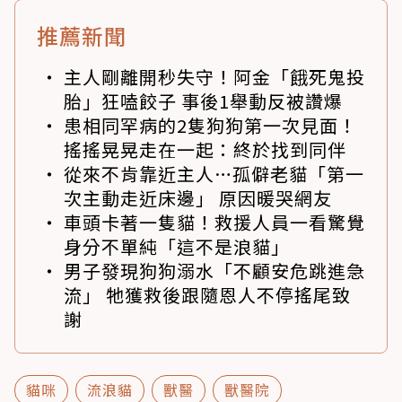
推薦新聞
主人剛離開秒失守！阿金「餓死鬼投
胎」狂嗑餃子 事後1舉動反被讚爆
患相同罕病的2隻狗狗第一次見面！
搖搖晃晃走在一起：終於找到同伴
從來不肯靠近主人…孤僻老貓「第一
次主動走近床邊」 原因暖哭網友
車頭卡著一隻貓！救援人員一看驚覺
身分不單純「這不是浪貓」
男子發現狗狗溺水「不顧安危跳進急
流」 牠獲救後跟隨恩人不停搖尾致
謝
貓咪
流浪貓
獸醫
獸醫院