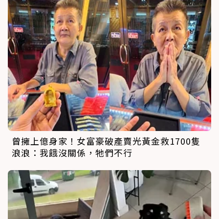
曾擁上億身家！女富豪破產賣光黃金救1700隻
浪浪：我餓沒關係，牠們不行