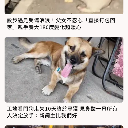
散步遇見受傷浪浪！父女不忍心「直接打包回
家」親手養大180度變化超暖心
工地看門狗走失10天終於尋獲 見鼻酸一幕所有
人決定放手：新飼主比我們好