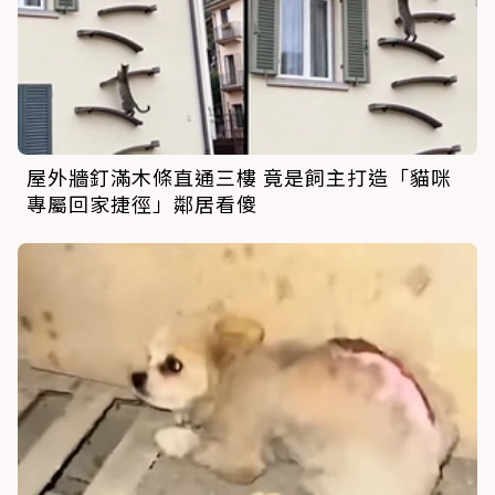
屋外牆釘滿木條直通三樓 竟是飼主打造「貓咪
專屬回家捷徑」鄰居看傻