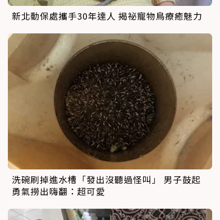
新北動保處攜手30年達人 揭祕寵物鳥療癒魅力
洗碗刷掉進水槽「發出沒聽過怪叫」 男子鼓起
勇氣撈出嗨翻：超可愛