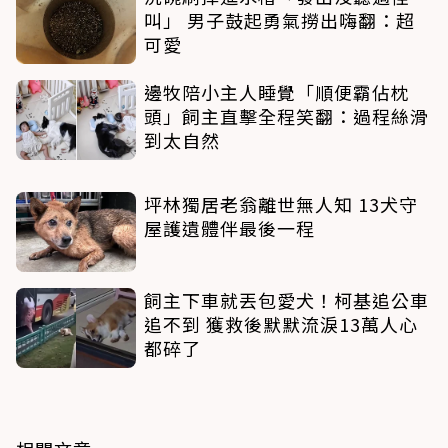
叫」 男子鼓起勇氣撈出嗨翻：超
可愛
邊牧陪小主人睡覺「順便霸佔枕
頭」飼主直擊全程笑翻：過程絲滑
到太自然
坪林獨居老翁離世無人知 13犬守
屋護遺體伴最後一程
飼主下車就丟包愛犬！柯基追公車
追不到 獲救後默默流淚13萬人心
都碎了