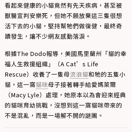
看起來健康的小貓竟然有先天疾病，甚至被
獸醫宣判安樂死，但她不願放棄這三隻很想
活下去的小貓，堅持幫牠們做復健，最終奇
蹟發生，讓不少網友感動落淚。
根據The Dodo報導，美國馬里蘭州「貓的幸
福人生救援組織」（A Cat’s Life
Rescue）收養了一隻母
流浪貓
和牠的五隻小
貓，這一窩
貓咪
母子接著轉手給愛媽萊爾
（Macy Lyle）處理，她原本以為會迎來經典
的貓咪育幼挑戰，沒想到這一窩貓咪帶來的
不是混亂，而是一場解不開的謎團。