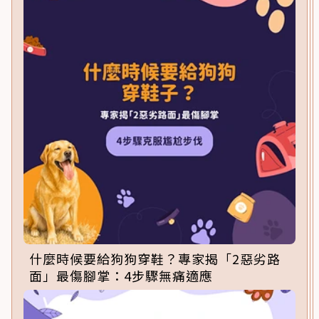
什麼時候要給狗狗穿鞋？專家揭「2惡劣路
面」最傷腳掌：4步驟無痛適應