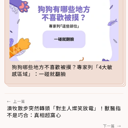
狗狗哪些地方不喜歡被摸？專家列「4大敏
感區域」：一碰就翻臉
←
上一篇
澳牧散步突然轉頭「對主人燦笑放電」！獸醫指
不是巧合：真相超窩心
下一篇
→