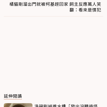
橘貓剛溜出門就被柯基趕回家 飼主反應萬人笑
翻：看來是慣犯
延伸閱讀
洗碗刷掉進水槽「發出沒聽過怪