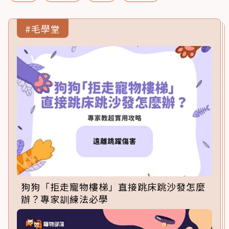
#毛學堂
狗狗「拒走寵物樓梯」直接跳床跳沙發怎麼
辦？專家訓練法必學