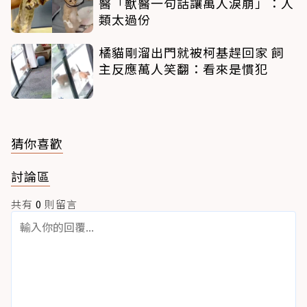
醫「獸醫一句話讓萬人淚崩」：人
類太過份
橘貓剛溜出門就被柯基趕回家 飼
主反應萬人笑翻：看來是慣犯
猜你喜歡
討論區
共有
0
則留言