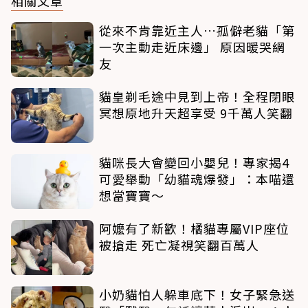
相關文章
從來不肯靠近主人…孤僻老貓「第
一次主動走近床邊」 原因暖哭網
友
貓皇剃毛途中見到上帝！全程閉眼
冥想原地升天超享受 9千萬人笑翻
貓咪長大會變回小嬰兒！專家揭4
可愛舉動「幼貓魂爆發」：本喵還
想當寶寶～
阿嬤有了新歡！橘貓專屬VIP座位
被搶走 死亡凝視笑翻百萬人
小奶貓怕人躲車底下！女子緊急送