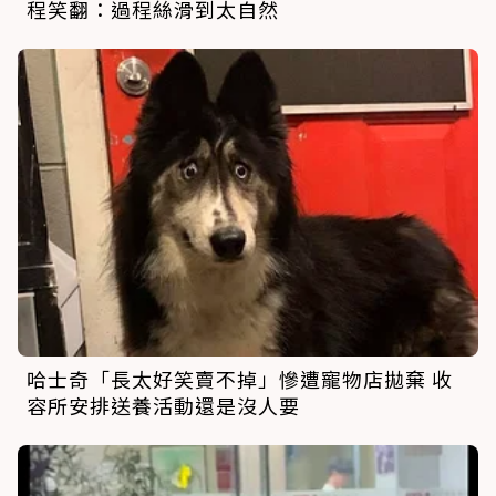
程笑翻：過程絲滑到太自然
哈士奇「長太好笑賣不掉」慘遭寵物店拋棄 收
容所安排送養活動還是沒人要