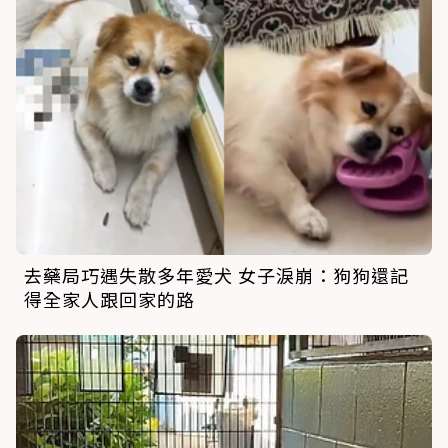
去藥局巧遇失散多年愛犬 女子淚崩：狗狗還記
得全家人跟回家的路