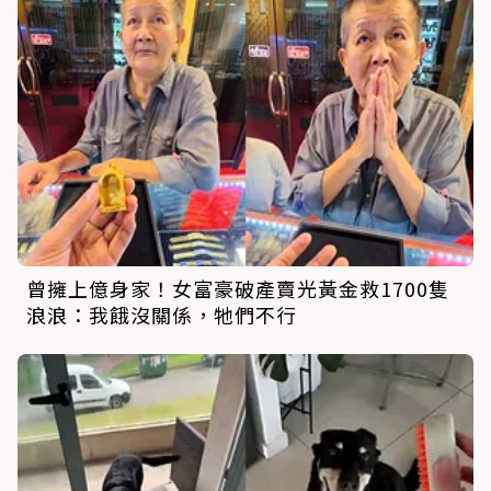
曾擁上億身家！女富豪破產賣光黃金救1700隻
浪浪：我餓沒關係，牠們不行