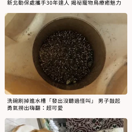
新北動保處攜手30年達人 揭祕寵物鳥療癒魅力
洗碗刷掉進水槽「發出沒聽過怪叫」 男子鼓起
勇氣撈出嗨翻：超可愛