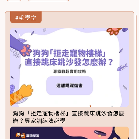
#毛學堂
狗狗「拒走寵物樓梯」直接跳床跳沙發怎麼
辦？專家訓練法必學