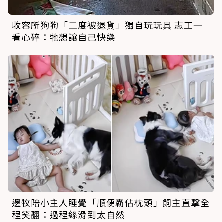
收容所狗狗「二度被退貨」獨自玩玩具 志工一
看心碎：牠想讓自己快樂
邊牧陪小主人睡覺「順便霸佔枕頭」飼主直擊全
程笑翻：過程絲滑到太自然