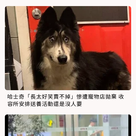
哈士奇「長太好笑賣不掉」慘遭寵物店拋棄 收
容所安排送養活動還是沒人要