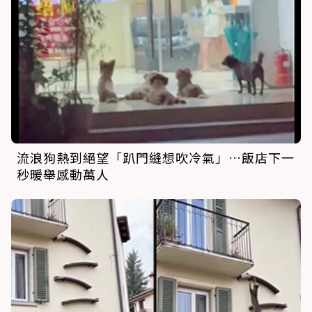
流浪狗熱到絕望「趴門縫想吹冷氣」…飯店下一
秒暖舉感動萬人