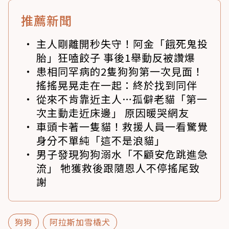
推薦新聞
主人剛離開秒失守！阿金「餓死鬼投
胎」狂嗑餃子 事後1舉動反被讚爆
患相同罕病的2隻狗狗第一次見面！
搖搖晃晃走在一起：終於找到同伴
從來不肯靠近主人…孤僻老貓「第一
次主動走近床邊」 原因暖哭網友
車頭卡著一隻貓！救援人員一看驚覺
身分不單純「這不是浪貓」
男子發現狗狗溺水「不顧安危跳進急
流」 牠獲救後跟隨恩人不停搖尾致
謝
狗狗
阿拉斯加雪橇犬