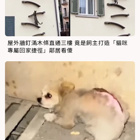
屋外牆釘滿木條直通三樓 竟是飼主打造「貓咪
專屬回家捷徑」鄰居看傻