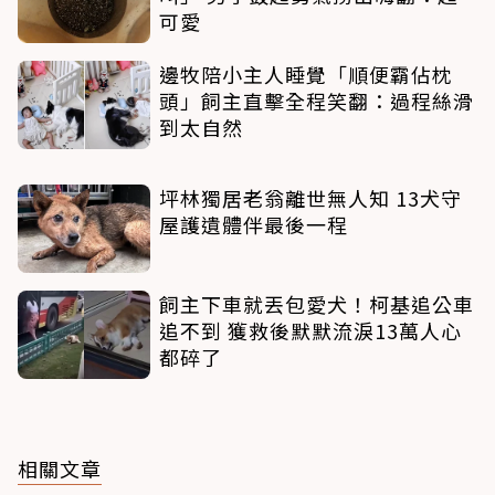
可愛
邊牧陪小主人睡覺「順便霸佔枕
頭」飼主直擊全程笑翻：過程絲滑
到太自然
坪林獨居老翁離世無人知 13犬守
屋護遺體伴最後一程
飼主下車就丟包愛犬！柯基追公車
追不到 獲救後默默流淚13萬人心
都碎了
相關文章