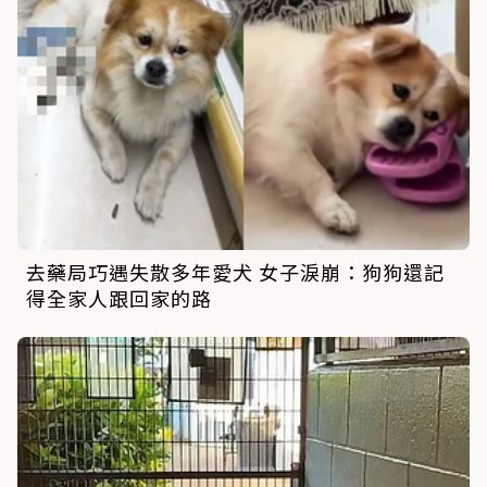
去藥局巧遇失散多年愛犬 女子淚崩：狗狗還記
得全家人跟回家的路