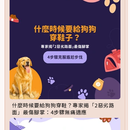
什麼時候要給狗狗穿鞋？專家揭「2惡劣路
面」最傷腳掌：4步驟無痛適應