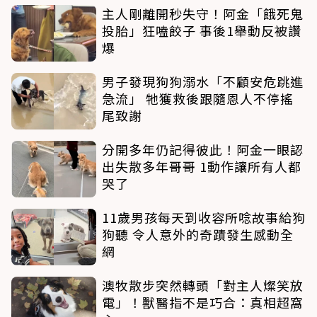
主人剛離開秒失守！阿金「餓死鬼
投胎」狂嗑餃子 事後1舉動反被讚
爆
男子發現狗狗溺水「不顧安危跳進
急流」 牠獲救後跟隨恩人不停搖
尾致謝
分開多年仍記得彼此！阿金一眼認
出失散多年哥哥 1動作讓所有人都
哭了
11歲男孩每天到收容所唸故事給狗
狗聽 令人意外的奇蹟發生感動全
網
澳牧散步突然轉頭「對主人燦笑放
電」！獸醫指不是巧合：真相超窩