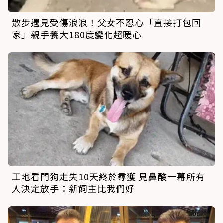
散步遇見受傷浪浪！父女不忍心「直接打包回
家」親手養大180度變化超暖心
工地看門狗走失10天終於尋獲 見鼻酸一幕所有
人決定放手：新飼主比我們好