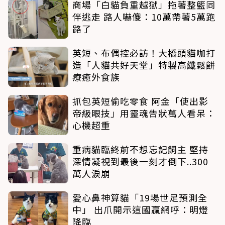
商場「白貓負重越獄」拖著整籃同
伴逃走 路人嚇傻：10萬帶著5萬跑
路了
英短、布偶控必訪！大橋頭貓咖打
造「人貓共好天堂」特製高纖鬆餅
療癒外食族
抓包英短偷吃零食 阿金「使出影
帝級眼技」用靈魂告狀萬人看呆：
心機超重
重病貓臨終前不想忘記飼主 堅持
深情凝視到最後一刻才倒下..300
萬人淚崩
愛心鼻神算貓「19場世足預測全
中」 出爪開示這國贏網呼：明燈
降臨