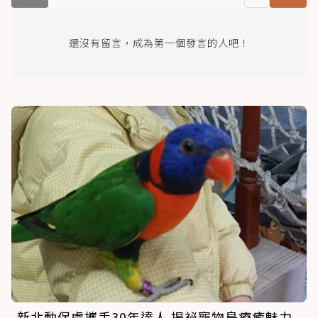
還沒有留言，成為第一個發言的人吧！
新北動保處攜手30年達人 揭祕寵物鳥療癒魅力