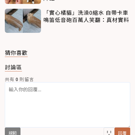
「實心橘貓」洗澡0縮水 自帶卡車
鳴笛低音砲百萬人笑翻：真材實料
猜你喜歡
討論區
共有
0
則留言
規範
回覆