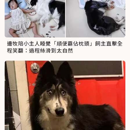
邊牧陪小主人睡覺「順便霸佔枕頭」飼主直擊全
程笑翻：過程絲滑到太自然