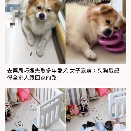
去藥局巧遇失散多年愛犬 女子淚崩：狗狗還記
得全家人跟回家的路