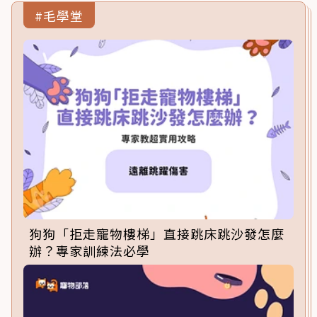
#毛學堂
狗狗「拒走寵物樓梯」直接跳床跳沙發怎麼
辦？專家訓練法必學