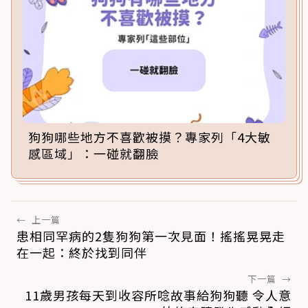
狗狗哪些地方不喜歡被摸？專家列「4大敏
感區域」：一碰就翻臉
←
上一篇
患相同罕病的2隻狗狗第一次見面！搖搖晃晃走
在一起：終於找到同伴
下一篇
→
11歲男孩每天到收容所唸故事給狗狗聽 令人意