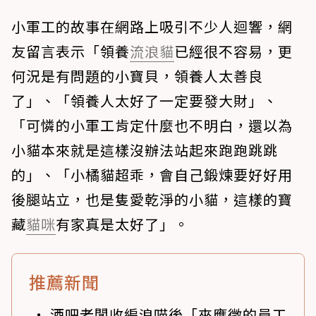
小軍工的故事在網路上吸引不少人迴響，網
友留言表示「領養
流浪貓
已經很不容易，更
何況是有問題的小寶貝，領養人太善良
了」、「領養人太好了一定要發大財」、
「可憐的小軍工肯定什麼也不明白，還以為
小貓本來就是這樣沒辦法站起來跑跑跳跳
的」、「小橘貓超乖，會自己鍛煉要好好用
後腿站立，也是隻愛乾淨的小貓，這樣的寶
藏
貓咪
有家真是太好了」。
推薦新聞
酒吧老闆收編浪喵後「來應徵的員工