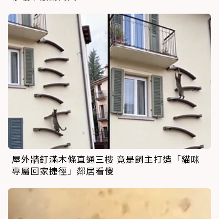
屋外牆釘滿木條直通三樓 竟是飼主打造「貓咪
專屬回家捷徑」鄰居看傻