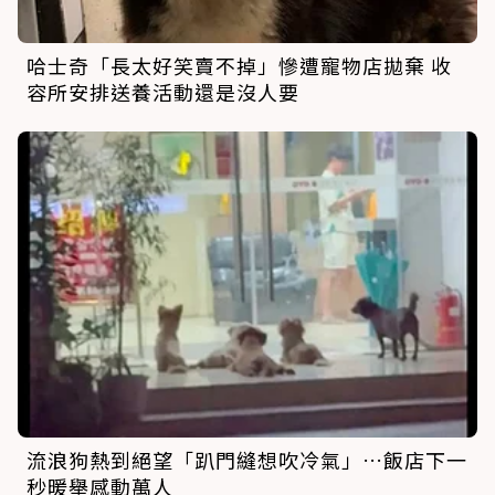
哈士奇「長太好笑賣不掉」慘遭寵物店拋棄 收
容所安排送養活動還是沒人要
流浪狗熱到絕望「趴門縫想吹冷氣」…飯店下一
秒暖舉感動萬人