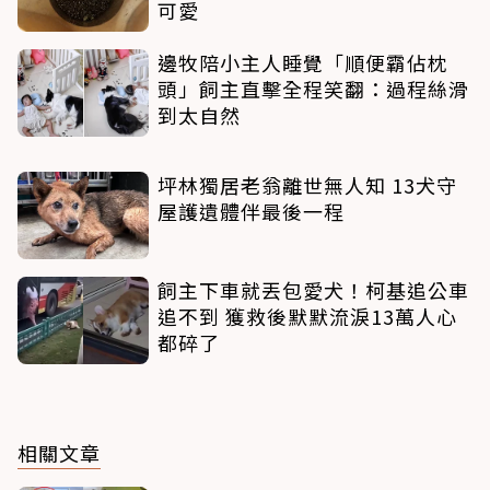
可愛
邊牧陪小主人睡覺「順便霸佔枕
頭」飼主直擊全程笑翻：過程絲滑
到太自然
坪林獨居老翁離世無人知 13犬守
屋護遺體伴最後一程
飼主下車就丟包愛犬！柯基追公車
追不到 獲救後默默流淚13萬人心
都碎了
相關文章