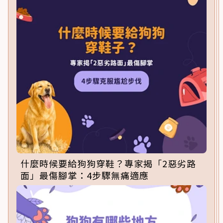
什麼時候要給狗狗穿鞋？專家揭「2惡劣路
面」最傷腳掌：4步驟無痛適應