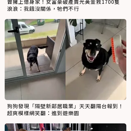
曾擁上億身家！女富豪破產賣光黃金救1700隻
浪浪：我餓沒關係，牠們不行
狗狗發現「隔壁新鄰居職業」天天翻陽台報到！
超爽模樣網笑翻：進到遊樂園