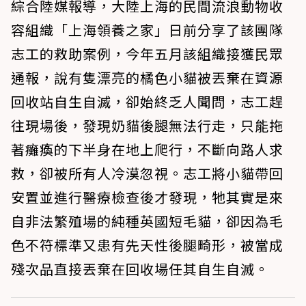
綜合陸媒報導，大陸上海的民間流浪動物收
容組織「上海領養之家」日前分享了該團隊
志工的救助案例，今年五月該組織接獲民眾
通報，說有隻漂亮的橘色小貓被丟棄在資源
回收站自生自滅，卻始終乏人聞問，志工趕
往現場後，發現奶貓後腿無法行走，只能拖
著癱瘓的下半身在地上爬行，不斷向路人求
救，卻被所有人冷漠忽視。志工將小貓帶回
安置並進行醫療檢查後才發現，牠其實是來
自非法繁殖場的純種英國短毛貓，卻因為毛
色不符標準又患有先天性後腿畸形，被當成
殘次品直接丟棄在回收場任其自生自滅。