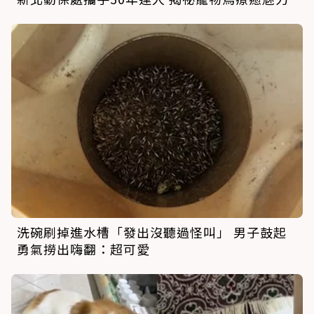
洗碗刷掉進水槽「發出沒聽過怪叫」 男子鼓起
勇氣撈出嗨翻：超可愛