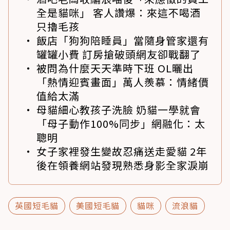
全是貓咪」 客人讚爆：來這不喝酒
只擼毛孩
飯店「狗狗陪睡員」當隨身管家還有
罐罐小費 訂房搶破頭網友卻戰翻了
被問為什麼天天準時下班 OL曬出
「熱情迎賓畫面」萬人羨慕：情緒價
值給太滿
母貓細心教孩子洗臉 奶貓一學就會
「母子動作100%同步」網融化：太
聰明
女子家裡發生變故忍痛送走愛貓 2年
後在領養網站發現熟悉身影全家淚崩
英國短毛貓
美國短毛貓
貓咪
流浪貓