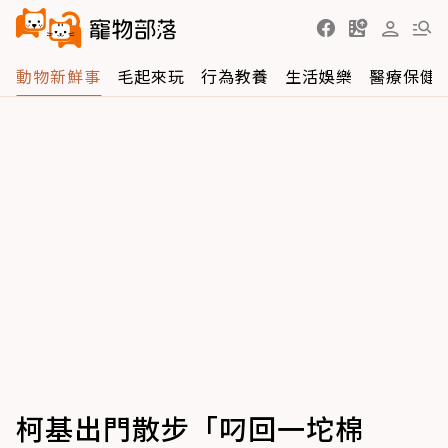
動物新鮮事
毛起來玩
行為教養
生活娛樂
醫療保健
柯基出門散步「叼回一坨棉