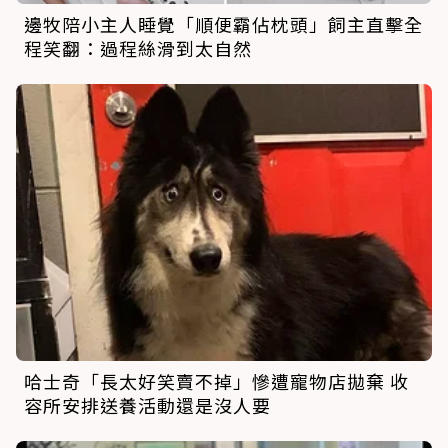
邊牧陪小主人睡覺「順便霸佔枕頭」飼主直擊全
程笑翻：過程絲滑到太自然
哈士奇「長太好笑賣不掉」慘遭寵物店拋棄 收
容所安排送養活動還是沒人要