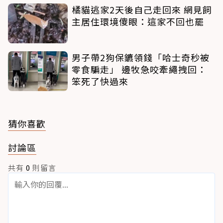
橘貓逃家2天後自己走回來 網見飼
主居住環境傻眼：這家不回也罷
男子帶2狗保鑣領錢「哈士奇秒被
零食騙走」 邊牧急咬牽繩拽回：
笨死了快過來
猜你喜歡
討論區
共有
0
則留言