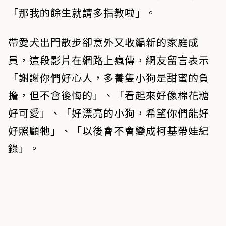
「那我的餘生就請多指教啦」。
帶愛犬出門散步卻意外又收編新的家庭成
員，這段影片在網路上瘋傳，網友留言表示
「謝謝你們好心人，多養隻小狗是甜蜜的負
擔，但不會後悔的」、「看起來好像棉花糖
好可愛」、「好漂亮的小狗，希望你們能好
好照顧牠」、「以後會不會變成柯基帶娃紀
錄」。