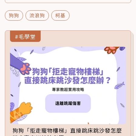
狗狗
流浪狗
柯基
#毛學堂
狗狗「拒走寵物樓梯」直接跳床跳沙發怎麼