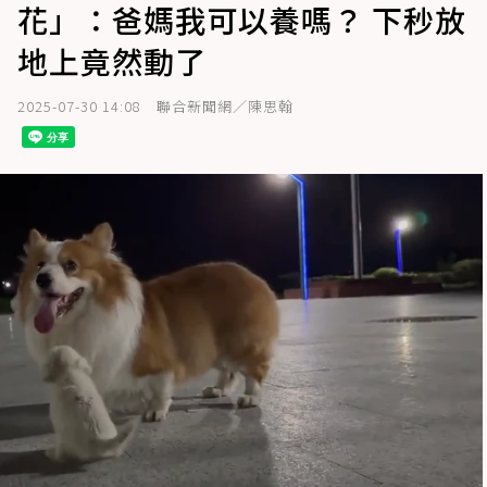
花」：爸媽我可以養嗎？ 下秒放
地上竟然動了
2025-07-30 14:08
聯合新聞網／陳思翰