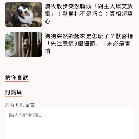
澳牧散步突然轉頭「對主人燦笑放
電」！獸醫指不是巧合：真相超窩
心
狗狗突然躲起來是怎麼了？獸醫指
「先注意這3個細節」：未必是害
怕
猜你喜歡
討論區
共有
0
則留言