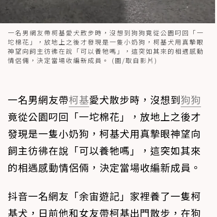
一名男網友帶柯基愛犬散步時，沒想到狗狗竟從公園叼回「一
坨棉花」，放地上之後才發現是一隻小奶狗，柯基犬用真摯眼
神望向飼主彷彿在說「可以養牠嗎」，這突如其來的相遇感動
情侶倆，決定當場收編新成員。 (圖/取自影片)
一名男網友帶
柯基
愛犬散步時，沒想到
狗狗
竟從公園叼回「一坨棉花」，放地上之後才
發現是一隻小奶狗，柯基犬用真摯眼神望向
飼主彷彿在說「可以養牠嗎」，這突如其來
的相遇感動情侶倆，決定當場收編新成員。
抖音一名網友「余宙遊記」家裡養了一隻柯
基犬，日前他和女友帶柯基出門散步，在狗