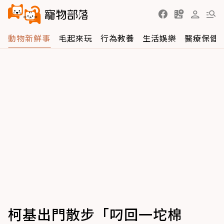
動物新鮮事
毛起來玩
行為教養
生活娛樂
醫療保健
柯基出門散步「叼回一坨棉