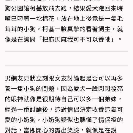
狗公園讓柯基放飛去跑，結果愛犬跑回來時
嘴巴叼著一坨棉花，放在地上後竟是一隻毛
茸茸的小狗，柯基一臉真摯的看著飼主，就
像是在詢問「把麻馬麻我可不可以養牠」。
男網友見狀立刻跟女友討論起是否可以再多
養一隻小狗的問題，因為愛犬一臉閃閃發亮
的眼神就像是很期待自己可以多一個弟妹，
經過一番討論後，這對情侶決定收養這隻可
愛的小奶狗，小奶狗疑似也聽懂了情侶檔的
對話，當即開心的露出笑臉，就像是在說