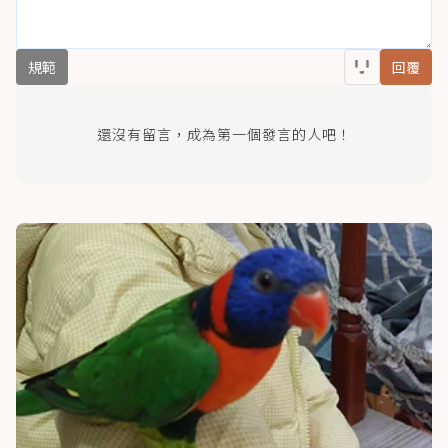
規範
回覆
還沒有留言，成為第一個發言的人吧！