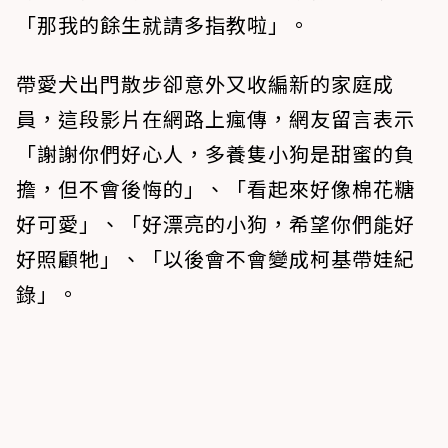
「那我的餘生就請多指教啦」。
帶愛犬出門散步卻意外又收編新的家庭成
員，這段影片在網路上瘋傳，網友留言表示
「謝謝你們好心人，多養隻小狗是甜蜜的負
擔，但不會後悔的」、「看起來好像棉花糖
好可愛」、「好漂亮的小狗，希望你們能好
好照顧牠」、「以後會不會變成柯基帶娃紀
錄」。