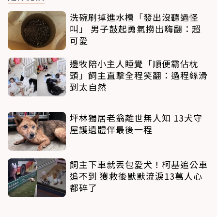
洗碗刷掉進水槽「發出沒聽過怪
叫」 男子鼓起勇氣撈出嗨翻：超
可愛
邊牧陪小主人睡覺「順便霸佔枕
頭」飼主直擊全程笑翻：過程絲滑
到太自然
坪林獨居老翁離世無人知 13犬守
屋護遺體伴最後一程
飼主下車就丟包愛犬！柯基追公車
追不到 獲救後默默流淚13萬人心
都碎了