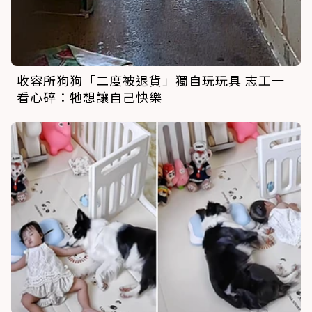
收容所狗狗「二度被退貨」獨自玩玩具 志工一
看心碎：牠想讓自己快樂