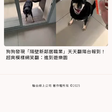
狗狗發現「隔壁新鄰居職業」天天翻陽台報到！
超爽模樣網笑翻：進到遊樂園
聯合線上公司 著作權所有 ©2025