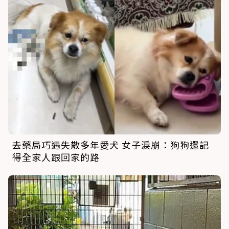
去藥局巧遇失散多年愛犬 女子淚崩：狗狗還記
得全家人跟回家的路