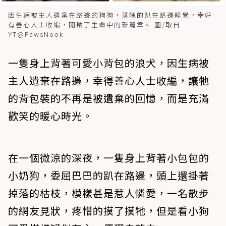
因生病被主人遺棄在路邊的狗狗，落魄的趴在路邊睡覺，幸好
有善心人士收編，開啟了生命中的新篇章。 圖/取自
YT@PawsNook
一隻身上背著可愛小背包的浪犬，因生病被
主人遺棄在路邊，幸得善心人士收編，讓牠
的背包裝的不再是被遺棄的回憶，而是充滿
歡笑的暖心時光。
在一個微涼的深夜，一隻身上背著小包包的
小奶狗，委屈巴巴的趴在路邊，頭上還掛著
掉落的枯枝，模樣甚是惹人憐愛，一名散步
的網友見狀，疼惜的摸了摸牠，但是看小狗