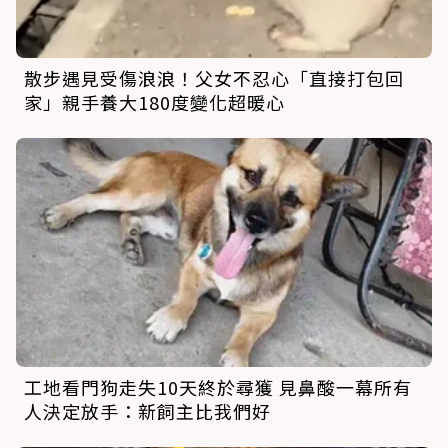
散步遇見受傷浪浪！父女不忍心「直接打包回
家」親手養大180度變化超暖心
工地看門狗走失10天終於尋獲 見鼻酸一幕所有
人決定放手：新飼主比我們好