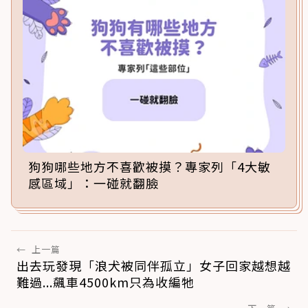
狗狗哪些地方不喜歡被摸？專家列「4大敏
感區域」：一碰就翻臉
←
上一篇
出去玩發現「浪犬被同伴孤立」女子回家越想越
難過...飆車4500km只為收編牠