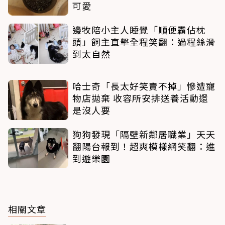
可愛
邊牧陪小主人睡覺「順便霸佔枕
頭」飼主直擊全程笑翻：過程絲滑
到太自然
哈士奇「長太好笑賣不掉」慘遭寵
物店拋棄 收容所安排送養活動還
是沒人要
狗狗發現「隔壁新鄰居職業」天天
翻陽台報到！超爽模樣網笑翻：進
到遊樂園
相關文章