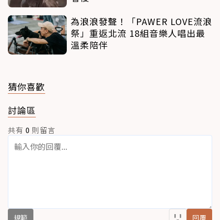
為浪浪發聲！「PAWER LOVE流浪
祭」重返北流 18組音樂人唱出最
溫柔陪伴
猜你喜歡
討論區
共有
0
則留言
規範
回覆