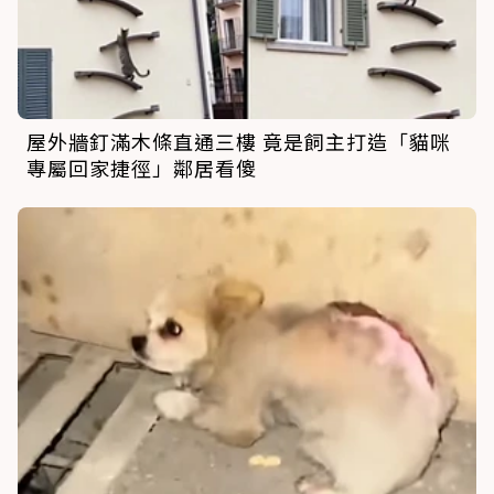
屋外牆釘滿木條直通三樓 竟是飼主打造「貓咪
專屬回家捷徑」鄰居看傻