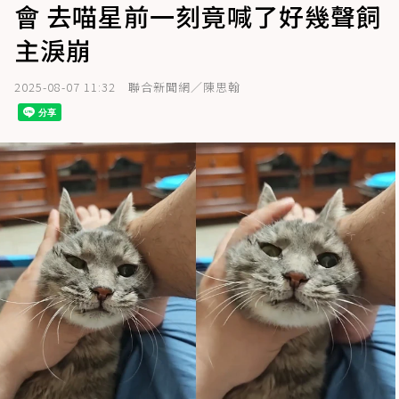
會 去喵星前一刻竟喊了好幾聲飼
主淚崩
2025-08-07 11:32
聯合新聞網／陳思翰