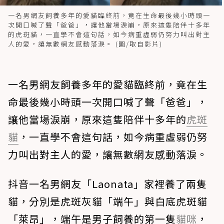
一名男網友飼養多年的愛貓臨終前，竟在生命最後幾小時頭一
次開口喊了聲「爸爸」，讓他當場淚崩，原來這隻陪伴十多年
的虎斑貓，一直學不會這句話，如今病重虛弱仍努力叫出對主
人的愛，讓無數網友感動落淚。 (圖/取自影片)
一名男網友飼養多年的愛貓臨終前，竟在生
命最後幾小時頭一次開口喊了聲「爸爸」，
讓他當場淚崩，原來這隻陪伴十多年的
虎斑
貓
，一直學不會這句話，如今病重虛弱仍努
力叫出對主人的愛，讓無數網友感動落淚。
抖音一名男網友「Laonata」家裡養了兩隻
貓，分別是虎斑灰貓「端午」與白底虎斑貓
「萊昂」，端午是男子飼養的第一隻
貓咪
，