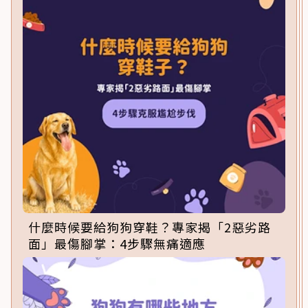
什麼時候要給狗狗穿鞋？專家揭「2惡劣路
面」最傷腳掌：4步驟無痛適應