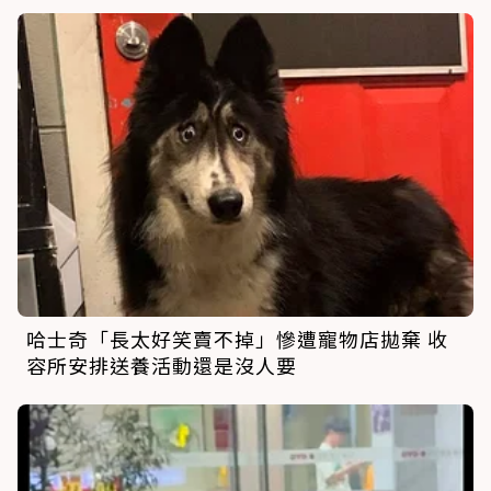
哈士奇「長太好笑賣不掉」慘遭寵物店拋棄 收
容所安排送養活動還是沒人要