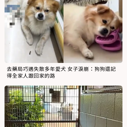
去藥局巧遇失散多年愛犬 女子淚崩：狗狗還記
得全家人跟回家的路