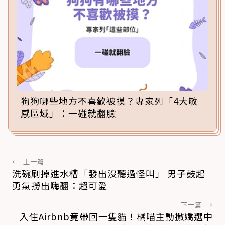
狗狗哪些地方不喜歡被摸？專家列「4大敏
感區域」：一碰就翻臉
←
上一篇
洗碗刷掉進水槽「發出沒聽過怪叫」 男子鼓起
勇氣撈出嗨翻：超可愛
下一篇
→
入住Airbnb竟帶回一隻貓！橘喵主動撒嬌選中