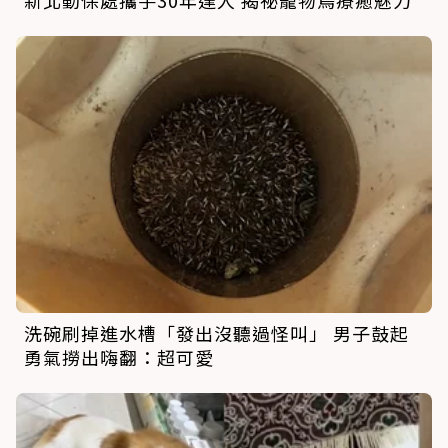
洗碗刷掉進水槽「發出沒聽過怪叫」 男子鼓起
勇氣撈出嗨翻：超可愛