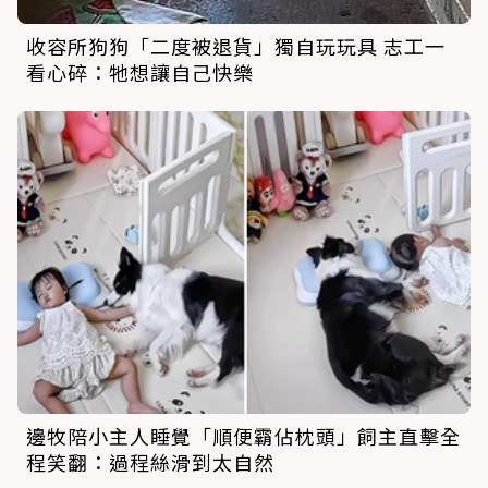
收容所狗狗「二度被退貨」獨自玩玩具 志工一
看心碎：牠想讓自己快樂
邊牧陪小主人睡覺「順便霸佔枕頭」飼主直擊全
程笑翻：過程絲滑到太自然