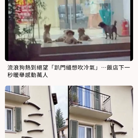
流浪狗熱到絕望「趴門縫想吹冷氣」…飯店下一
秒暖舉感動萬人