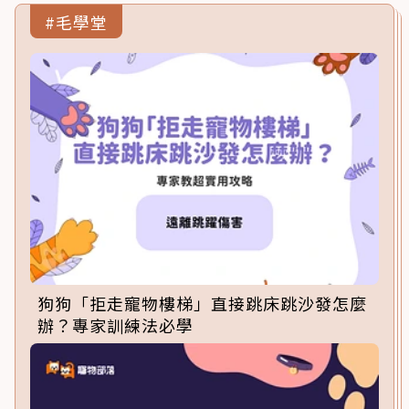
#毛學堂
狗狗「拒走寵物樓梯」直接跳床跳沙發怎麼
辦？專家訓練法必學