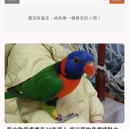
還沒有留言，成為第一個發言的人吧！
新北動保處攜手30年達人 揭祕寵物鳥療癒魅力