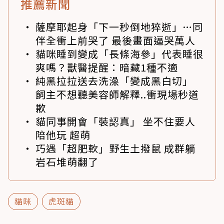
推薦新聞
薩摩耶起身「下一秒倒地猝逝」…同
伴全衝上前哭了 最後畫面逼哭萬人
貓咪睡到變成「長條海參」代表睡很
爽嗎？獸醫提醒：暗藏1種不適
純黑拉拉送去洗澡「變成黑白切」
飼主不想聽美容師解釋..衝現場秒道
歉
貓同事開會「裝認真」 坐不住要人
陪他玩 超萌
巧遇「超肥軟」野生土撥鼠 成群躺
岩石堆萌翻了
貓咪
虎斑貓