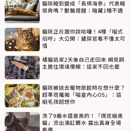
貓咪睡到變成「長條海參」代表睡
很爽嗎？獸醫提醒：暗藏1種不適
貓咪正在跟你說哈囉！4種「喵式
招呼」大公開：鏟屎官看不懂太可
惜
橘貓逃家2天後自己走回來 網見飼
主居住環境傻眼：這家不回也罷
貓咪被送去寵物旅館時在想什麼？
超準塔羅揭「喵皇內心OS」：這
組毛孩超想你
洗了9遍水還是黑的！「煤炭級黑
貓」流出滿缸髒水 露出真身全場
看傻