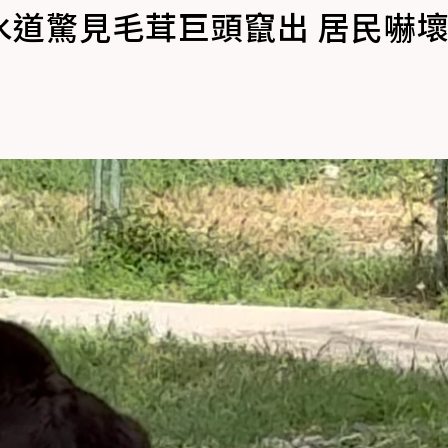
水道驚見毛茸巨頭竄出 居民嚇