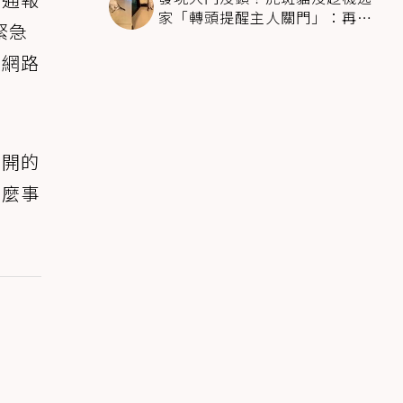
家「轉頭提醒主人關門」：再不
）緊急
關我走了喔
在網路
打開的
什麼事