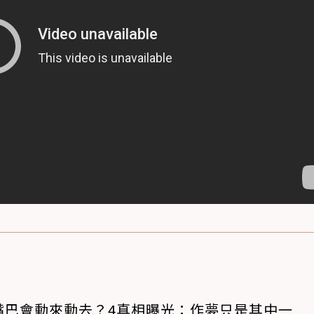
嘴巴會動來動去？4真相曝光：作夢只是其中一