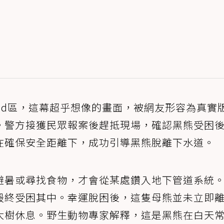
ild區，這幕超乎想像的畫面，被網友形容為真實
。警方接獲民眾報案後趕抵現場，確認黑熊受困
在確保安全距離下，成功引導黑熊脫離下水道。
避暑或尋找食物，才會從某處鑽入地下管道系統
最終受困其中。幸運脫困後，這隻母熊並未立即
大樹休息。野生動物專家解釋，這是黑熊在白天