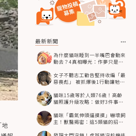
最新新聞
為什麼貓咪睡到一半嘴巴會動來
動去？4真相曝光：作夢只是其
中一種
女子不聽志工勸告堅持收編「最
惡喪彪」 被抓爆後1行動讓牠蛻
變成最暖天使
貓咪15歲等於人類76歲！高齡
貓照護升級攻略：做好3件事、
4疾病盯緊
貓咪「霸氣伸頭逼摸摸」嚇壞飼
主！獸醫揭密：這5類貓的招牌
「地
動作
發現大門沒鎖！虎斑貓沒趁機逃
傻通報