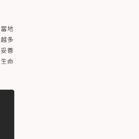
而當地
來越多
應妥善
的生命