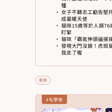
種
女子不聽志工勸告堅持
成最暖天使
貓咪15歲等於人類7
盯緊
貓咪「霸氣伸頭逼摸
發現大門沒鎖！虎斑
我走了喔
黑熊
#毛學堂