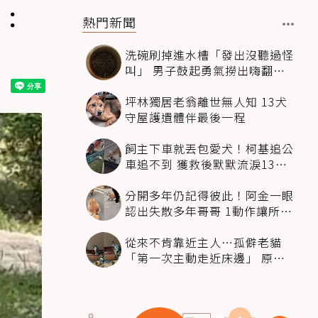
壞：
熱門新聞
洗碗刷掉進水槽「發出沒聽過怪
叫」 男子鼓起勇氣撈出嗨翻：
超可愛
坪林獨居老翁離世無人知 13犬
守屋護遺體伴最後一程
飼主下車就丟包愛犬！柯基追公
車追不到 獲救後默默流淚13萬
人心都碎了
分開多年仍記得彼此！阿金一眼
認出失散多年哥哥 1動作讓所有
人都哭了
從來不肯靠近主人…孤僻老貓
「第一次主動走近床邊」 原因
暖哭網友