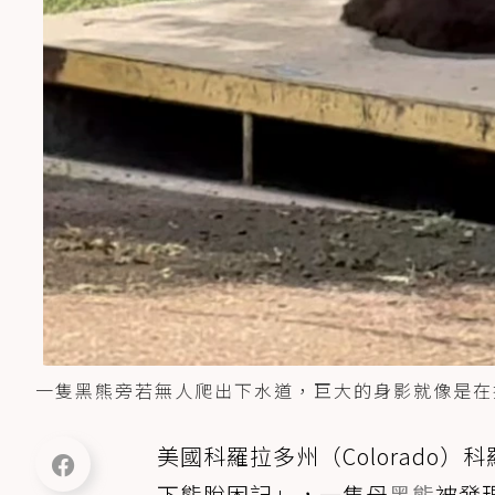
一隻黑熊旁若無人爬出下水道，巨大的身影就像是在
美國科羅拉多州（Colorado）科羅
下熊脫困記」，一隻母
黑熊
被發