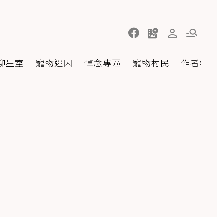
聊星室
寵物迷因
悼念專區
寵物村民
作者群