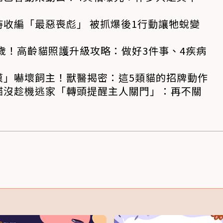
收編「最惡喪彪」 被抓爆後1行動讓牠蛻變
6歲！高齡貓照護升級攻略：做好3件事、4疾病
摸」嚇壞飼主！獸醫揭密：這5類貓的招牌動作
貓沒趁機逃家「轉頭提醒主人關門」：再不關