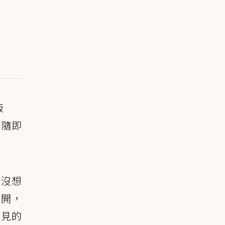
版
後隨即
。沒想
離開，
常見的