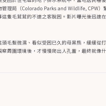
lorado Parks and Wildlife, CPW
導這隻毛茸茸的不速之客脫困。影片曝光後迅速
這頭毛髮微濕、看似受困已久的母黑熊，緩緩從
觀察周圍環境後，才慢慢爬出人孔蓋，最終就像