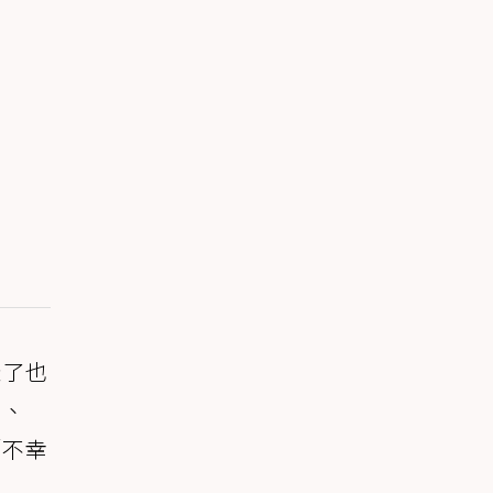
樣了也
」、
「不幸
安