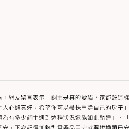
看，網友留言表示「飼主是真的愛貓，家都毀這
主人心態真好，希望你可以盡快重建自己的房子
認為有多少飼主遇到這種狀況還能如此豁達」、
平安，下次記得加熱型電器品用完就要拔插頭最