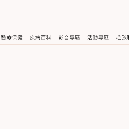
醫療保健
疾病百科
影音專區
活動專區
毛孩