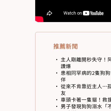
推薦新聞
主人剛離開秒失守！阿
讚爆
患相同罕病的2隻狗
伴
從來不肯靠近主人…
友
車頭卡著一隻貓！救
男子發現狗狗溺水「