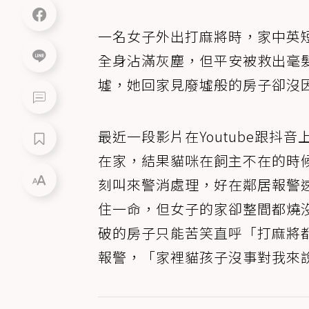
一名女子外出打麻將時，家中英
全身沾滿灰塵，但平安被救出毫
墟，她回家見廢墟般的房子卻沒
最近一段影片在Youtube跟
在家，結果貓咪在飼主不在的時
刻叫來警消處理，好在鄰居報警
住一命，但女子的家卻整間都燒
破的房子只能苦笑直呼「打麻將
報警，「家裡貓孩子沒事對我來