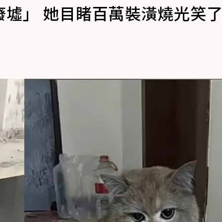
廢墟」 她目睹百萬裝潢燒光笑