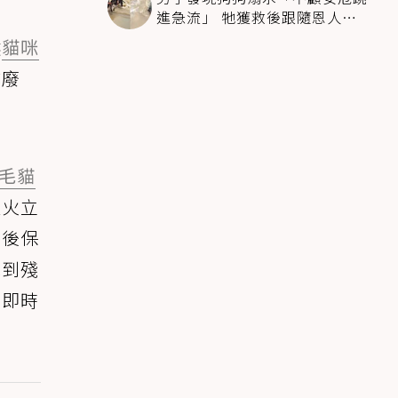
進急流」 牠獲救後跟隨恩人不
停搖尾致謝
然
貓咪
成廢
毛貓
失火立
醫後保
見到殘
有即時