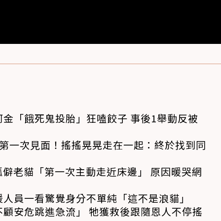
金「餓死鬼投胎」狂嗑餃子 事後1舉動反被
狗第一次見面！搖搖晃晃走在一起：終於找到同
孤僻老貓「第一次主動走近床邊」 原因暖哭網
援人員一看驚覺身分不單純「這不是浪貓」
不顧安危跳進急流」 牠獲救後跟隨恩人不停搖