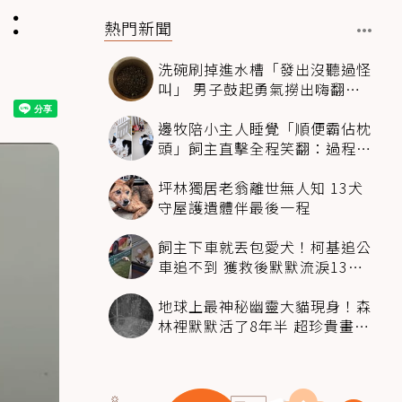
了：
熱門新聞
洗碗刷掉進水槽「發出沒聽過怪
叫」 男子鼓起勇氣撈出嗨翻：
超可愛
邊牧陪小主人睡覺「順便霸佔枕
頭」飼主直擊全程笑翻：過程絲
滑到太自然
坪林獨居老翁離世無人知 13犬
守屋護遺體伴最後一程
飼主下車就丟包愛犬！柯基追公
車追不到 獲救後默默流淚13萬
人心都碎了
地球上最神秘幽靈大貓現身！森
林裡默默活了8年半 超珍貴畫面
科學家嗨翻