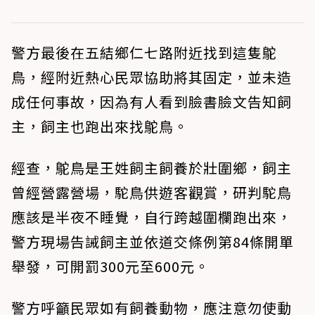
警方最後在五結鄉仁七路附近找到這隻鴕
鳥，經附近熱心民眾協助將其固定，並未造
成任何事故，因為有人看到臉書臉文告知飼
主，飼主也跑出來找鴕鳥。
經查，鴕鳥是王姓飼主飼養於壯圍鄉，飼主
曾經營露營場，駝鳥供遊客觀賞，研判駝鳥
應該是半夜不睡覺，自行跨越圍欄跑出來，
警方現場告誡飼主並依道交條例第84條開單
舉發，可開罰300元至600元。
警方呼籲民眾如有飼養動物，應注意勿使動