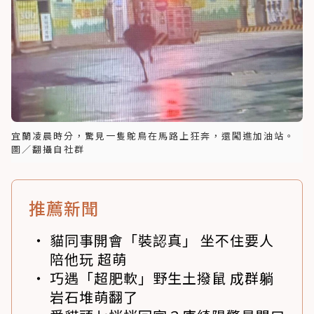
宜蘭凌晨時分，驚見一隻鴕鳥在馬路上狂奔，還闖進加油站。
圖／翻攝自社群
推薦新聞
貓同事開會「裝認真」 坐不住要人
陪他玩 超萌
巧遇「超肥軟」野生土撥鼠 成群躺
岩石堆萌翻了