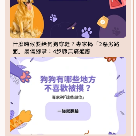
什麼時候要給狗狗穿鞋？專家揭「2惡劣路
面」最傷腳掌：4步驟無痛適應