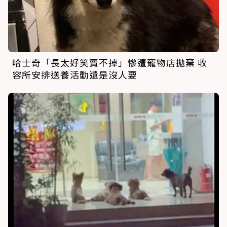
哈士奇「長太好笑賣不掉」慘遭寵物店拋棄 收
容所安排送養活動還是沒人要