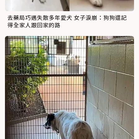
去藥局巧遇失散多年愛犬 女子淚崩：狗狗還記
得全家人跟回家的路