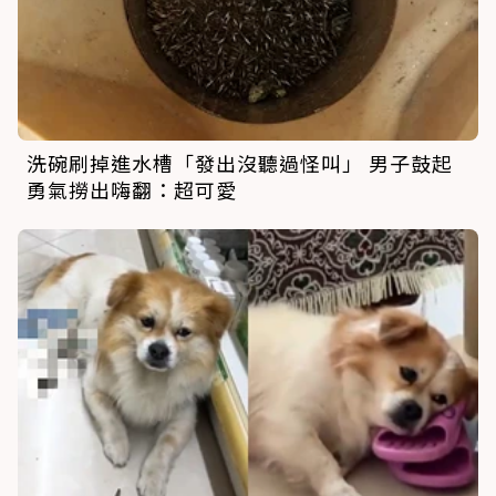
洗碗刷掉進水槽「發出沒聽過怪叫」 男子鼓起
勇氣撈出嗨翻：超可愛