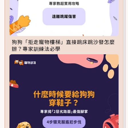
狗狗「拒走寵物樓梯」直接跳床跳沙發怎麼
辦？專家訓練法必學