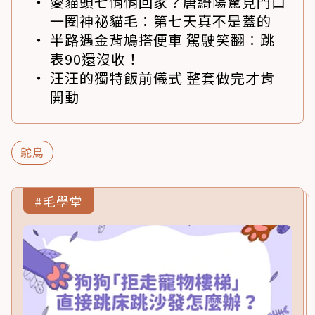
愛貓頭七悄悄回家？唐綺陽驚見門口
一圈神祕貓毛：第七天真不是蓋的
半路遇金背鳩搭便車 駕駛笑翻：跳
表90還沒收！
汪汪的獨特飯前儀式 整套做完才肯
開動
鴕鳥
#毛學堂