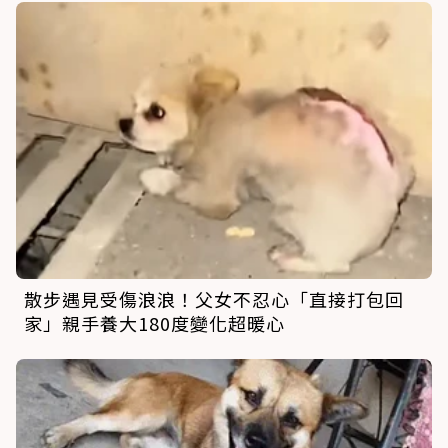
散步遇見受傷浪浪！父女不忍心「直接打包回
家」親手養大180度變化超暖心