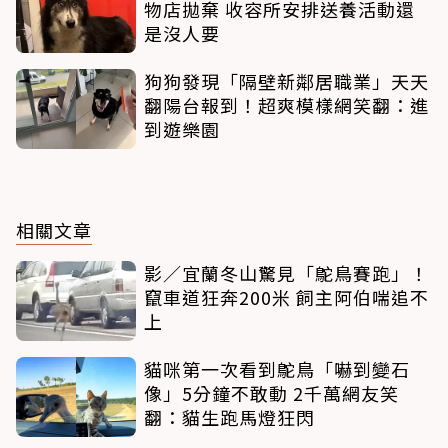
物店拋棄 收容所安排送養活動還
是沒人要
狗狗發現「隔壁新鄰居職業」天天
翻陽台報到！超爽模樣網笑翻：進
到遊樂園
相關文章
影／宜蘭冬山驚見「鴕鳥賽跑」！
竄車道狂奔200米 飼主阿伯喘追不
上
貓咪第一次看到鴕鳥「嚇到變石
像」5分鐘不敢動 2千萬網友笑
翻：貓生跑馬燈狂閃