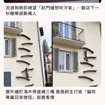
流浪狗熱到絕望「趴門縫想吹冷氣」…飯店下一
秒暖舉感動萬人
屋外牆釘滿木條直通三樓 竟是飼主打造「貓咪
專屬回家捷徑」鄰居看傻