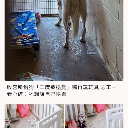
收容所狗狗「二度被退貨」獨自玩玩具 志工一
看心碎：牠想讓自己快樂