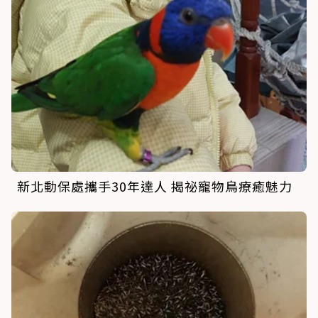
新北動保處攜手30年達人 揭祕寵物鳥療癒魅力