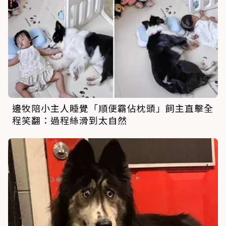
邊牧陪小主人睡覺「順便霸佔枕頭」飼主直擊全
程笑翻：過程絲滑到太自然