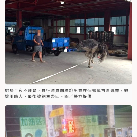
駝鳥半夜不睡覺，自行跨越圍欄跑出來在個鄉鎮市區逛奔，嚇
壞用路人，最後被飼主帶回。圖／警方提供