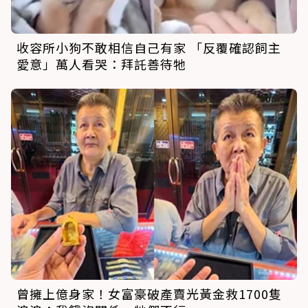
收容所小狗不敢相信自己有家 「反覆確認飼主
愛意」萬人看哭：拜託善待牠
曾擁上億身家！女富豪破產賣光黃金救1700隻