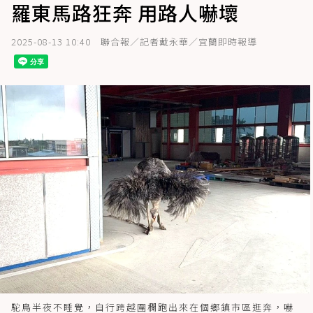
羅東馬路狂奔 用路人嚇壞
2025-08-13 10:40
聯合報／記者戴永華／宜蘭即時報導
駝鳥半夜不睡覺，自行跨越圍欄跑出來在個鄉鎮市區逛奔，嚇