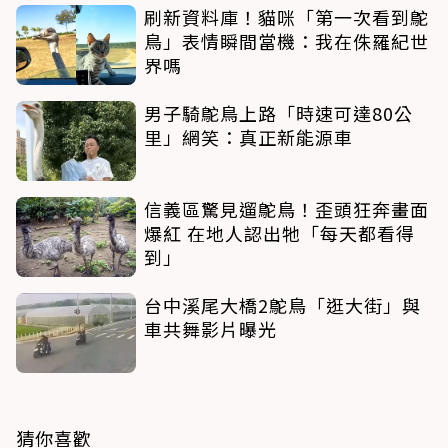
刷新資料庫！貓咪「第一次看到鴕
鳥」表情瞬間當機：我在侏羅紀世
界嗎
男子騎鴕鳥上路「時速可達80公
里」網笑：真正新能源車
信義區驚見遛鴕鳥！歪頭狂奔畫面
爆紅 在地人認出牠「每天都看得
到」
台中溪尾大橋2鴕鳥「逛大街」與
車共舞影片曝光
猜你喜歡