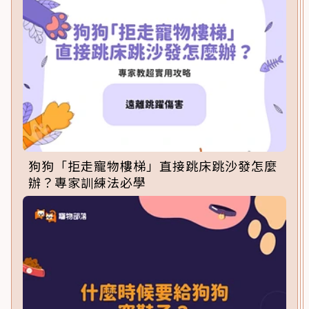
狗狗「拒走寵物樓梯」直接跳床跳沙發怎麼
辦？專家訓練法必學