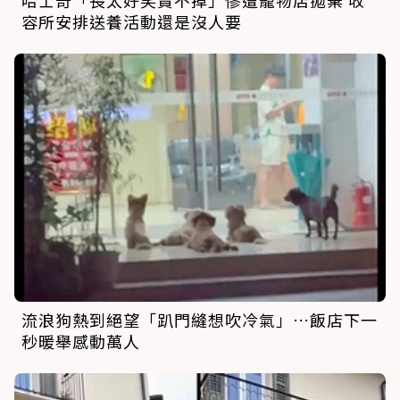
哈士奇「長太好笑賣不掉」慘遭寵物店拋棄 收
容所安排送養活動還是沒人要
流浪狗熱到絕望「趴門縫想吹冷氣」…飯店下一
秒暖舉感動萬人