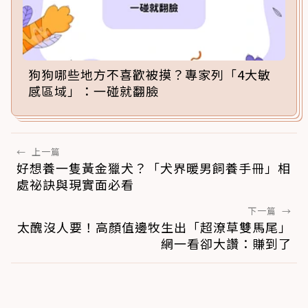
狗狗哪些地方不喜歡被摸？專家列「4大敏
感區域」：一碰就翻臉
←
上一篇
好想養一隻黃金獵犬？「犬界暖男飼養手冊」相
處祕訣與現實面必看
下一篇
→
太醜沒人要！高顏值邊牧生出「超潦草雙馬尾」
網一看卻大讚：賺到了