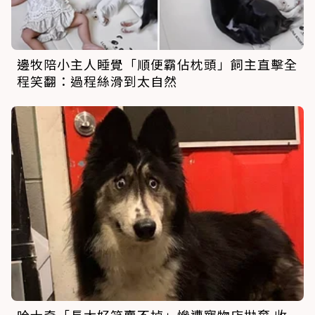
邊牧陪小主人睡覺「順便霸佔枕頭」飼主直擊全
程笑翻：過程絲滑到太自然