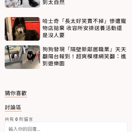
到太自然
哈士奇「長太好笑賣不掉」慘遭寵
物店拋棄 收容所安排送養活動還
是沒人要
狗狗發現「隔壁新鄰居職業」天天
翻陽台報到！超爽模樣網笑翻：進
到遊樂園
猜你喜歡
討論區
共有
0
則留言