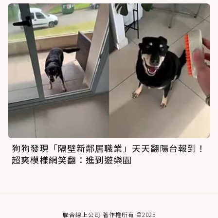
狗狗發現「隔壁新鄰居職業」天天翻陽台報到！
超爽模樣網笑翻：進到遊樂園
聯合線上公司 著作權所有 ©2025