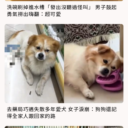
洗碗刷掉進水槽「發出沒聽過怪叫」 男子鼓起
勇氣撈出嗨翻：超可愛
去藥局巧遇失散多年愛犬 女子淚崩：狗狗還記
得全家人跟回家的路