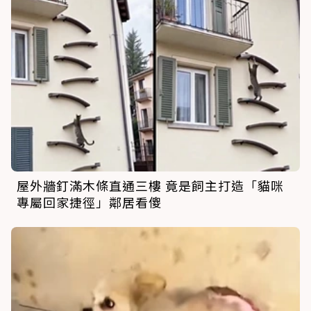
屋外牆釘滿木條直通三樓 竟是飼主打造「貓咪
專屬回家捷徑」鄰居看傻