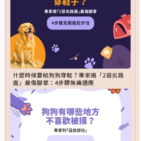
什麼時候要給狗狗穿鞋？專家揭「2惡劣路
面」最傷腳掌：4步驟無痛適應