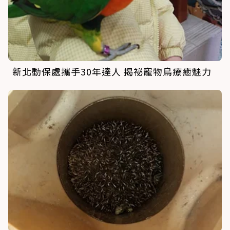
新北動保處攜手30年達人 揭祕寵物鳥療癒魅力