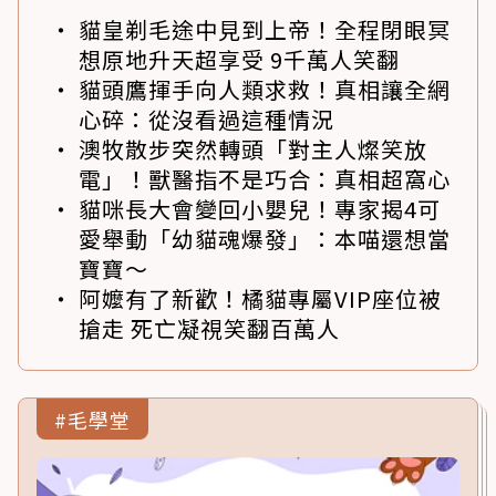
貓皇剃毛途中見到上帝！全程閉眼冥
想原地升天超享受 9千萬人笑翻
貓頭鷹揮手向人類求救！真相讓全網
心碎：從沒看過這種情況
澳牧散步突然轉頭「對主人燦笑放
電」！獸醫指不是巧合：真相超窩心
貓咪長大會變回小嬰兒！專家揭4可
愛舉動「幼貓魂爆發」：本喵還想當
寶寶～
阿嬤有了新歡！橘貓專屬VIP座位被
搶走 死亡凝視笑翻百萬人
#毛學堂