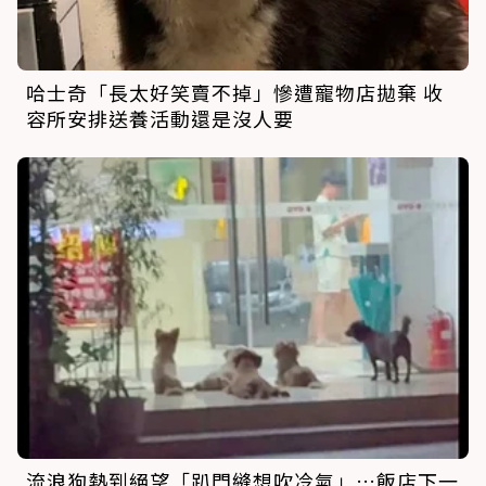
哈士奇「長太好笑賣不掉」慘遭寵物店拋棄 收
容所安排送養活動還是沒人要
流浪狗熱到絕望「趴門縫想吹冷氣」…飯店下一