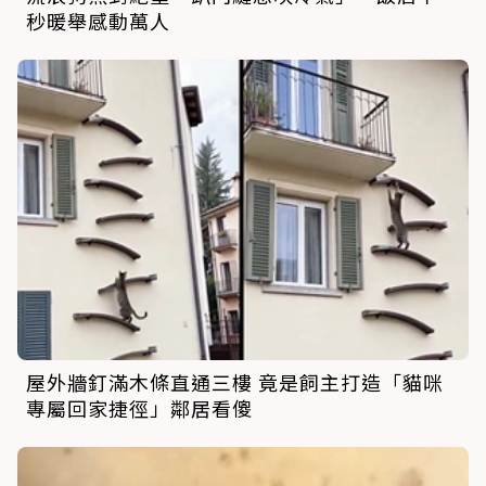
秒暖舉感動萬人
屋外牆釘滿木條直通三樓 竟是飼主打造「貓咪
專屬回家捷徑」鄰居看傻