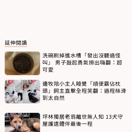
延伸閱讀
洗碗刷掉進水槽「發出沒聽過怪
叫」 男子鼓起勇氣撈出嗨翻：超
可愛
邊牧陪小主人睡覺「順便霸佔枕
頭」飼主直擊全程笑翻：過程絲滑
到太自然
坪林獨居老翁離世無人知 13犬守
屋護遺體伴最後一程