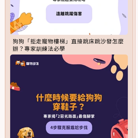
狗狗「拒走寵物樓梯」直接跳床跳沙發怎麼
辦？專家訓練法必學