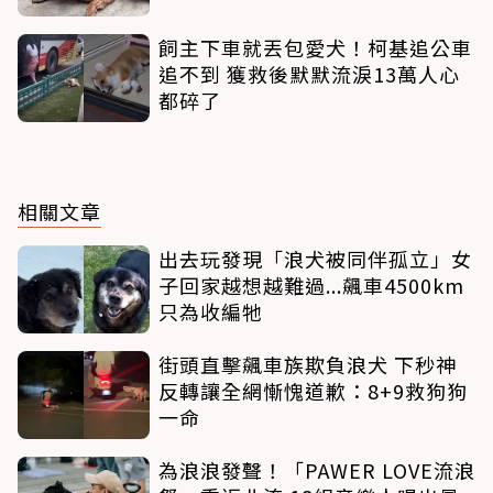
飼主下車就丟包愛犬！柯基追公車
追不到 獲救後默默流淚13萬人心
都碎了
相關文章
出去玩發現「浪犬被同伴孤立」女
子回家越想越難過...飆車4500km
只為收編牠
街頭直擊飆車族欺負浪犬 下秒神
反轉讓全網慚愧道歉：8+9救狗狗
一命
為浪浪發聲！「PAWER LOVE流浪