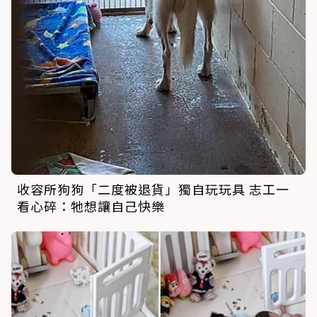
收容所狗狗「二度被退貨」獨自玩玩具 志工一
看心碎：牠想讓自己快樂