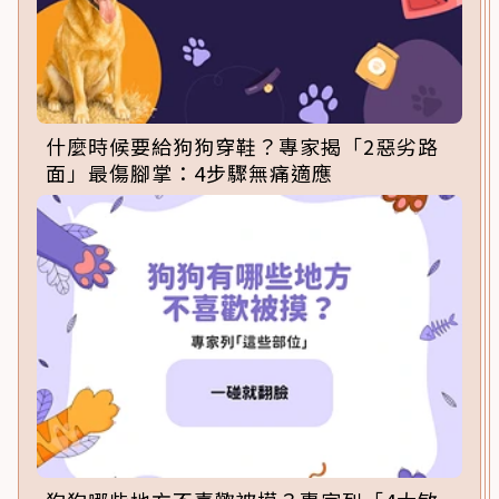
什麼時候要給狗狗穿鞋？專家揭「2惡劣路
面」最傷腳掌：4步驟無痛適應