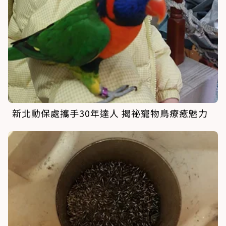
新北動保處攜手30年達人 揭祕寵物鳥療癒魅力