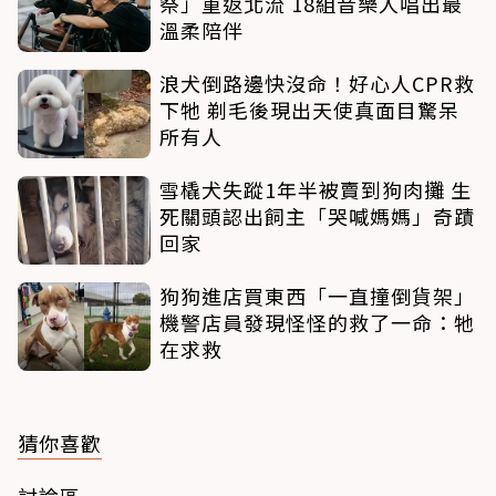
祭」重返北流 18組音樂人唱出最
溫柔陪伴
浪犬倒路邊快沒命！好心人CPR救
下牠 剃毛後現出天使真面目驚呆
所有人
雪橇犬失蹤1年半被賣到狗肉攤 生
死關頭認出飼主「哭喊媽媽」奇蹟
回家
狗狗進店買東西「一直撞倒貨架」
機警店員發現怪怪的救了一命：牠
在求救
猜你喜歡