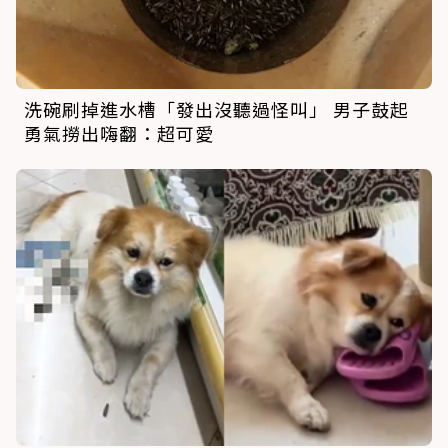
洗碗刷掉進水槽「發出沒聽過怪叫」 男子鼓起
勇氣撈出嗨翻：超可愛