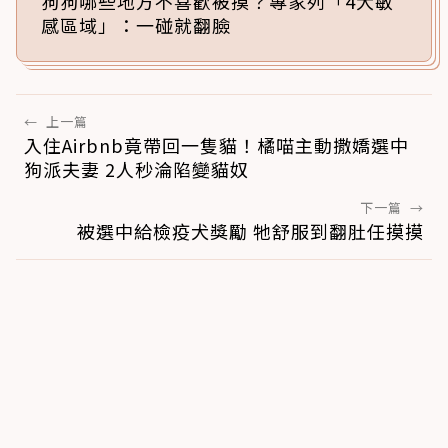
狗狗哪些地方不喜歡被摸？專家列「4大敏
感區域」：一碰就翻臉
←
上一篇
入住Airbnb竟帶回一隻貓！橘喵主動撒嬌選中
狗派夫妻 2人秒淪陷變貓奴
下一篇
→
被選中給檢疫犬獎勵 牠舒服到翻肚任摸摸