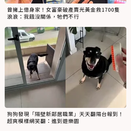
曾擁上億身家！女富豪破產賣光黃金救1700隻
浪浪：我餓沒關係，牠們不行
狗狗發現「隔壁新鄰居職業」天天翻陽台報到！
超爽模樣網笑翻：進到遊樂園