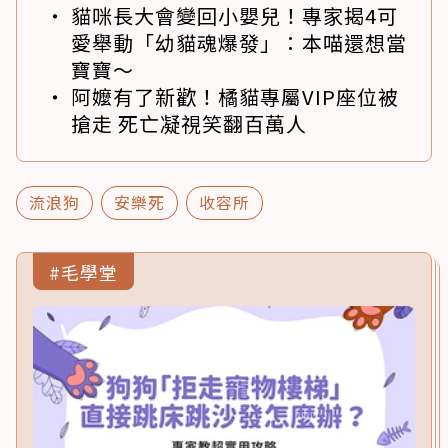
貓咪長大會變回小嬰兒！專家揭4可
愛舉動「幼貓魂爆發」：本喵還想當
寶寶～
阿嬤有了新歡！橘貓專屬VIP座位被
搶走 死亡凝視笑翻百萬人
流浪狗
安樂死
收容所
#毛學堂