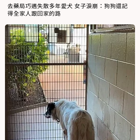
去藥局巧遇失散多年愛犬 女子淚崩：狗狗還記
得全家人跟回家的路