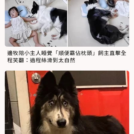
邊牧陪小主人睡覺「順便霸佔枕頭」飼主直擊全
程笑翻：過程絲滑到太自然