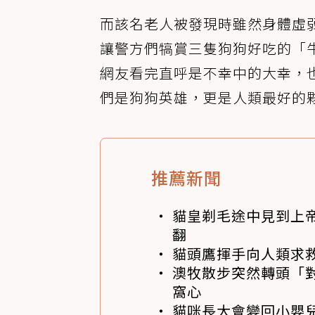
而該名老人被發現時雖然身體虛
讓警方們犒賞三隻狗狗好吃的「
網友看完直呼是不幸中的大幸，
們是狗狗英雄，更是人類最好的
推薦新聞
貓皇剃毛途中見到上帝
翻
貓頭鷹揮手向人類求
澳牧散步突然轉頭「
窩心
貓咪長大會變回小嬰