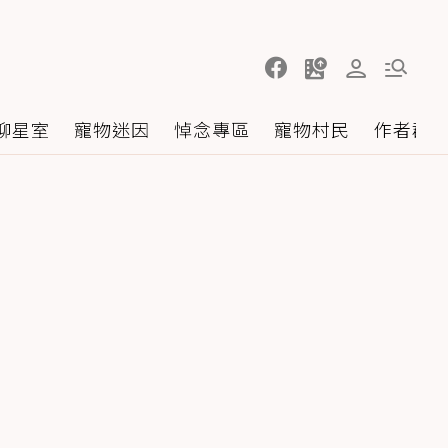
聊星室
寵物迷因
悼念專區
寵物村民
作者群