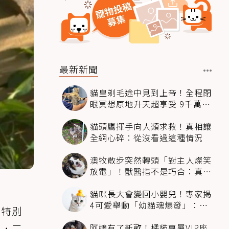
最新新聞
貓皇剃毛途中見到上帝！全程閉
眼冥想原地升天超享受 9千萬人
笑翻
貓頭鷹揮手向人類求救！真相讓
全網心碎：從沒看過這種情況
澳牧散步突然轉頭「對主人燦笑
放電」！獸醫指不是巧合：真相
超窩心
貓咪長大會變回小嬰兒！專家揭
4可愛舉動「幼貓魂爆發」：本
們特別
喵還想當寶寶～
阿嬤有了新歡！橘貓專屬VIP座
尋，三