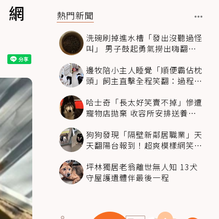
」網
熱門新聞
洗碗刷掉進水槽「發出沒聽過怪
叫」 男子鼓起勇氣撈出嗨翻：
超可愛
邊牧陪小主人睡覺「順便霸佔枕
頭」飼主直擊全程笑翻：過程絲
滑到太自然
哈士奇「長太好笑賣不掉」慘遭
寵物店拋棄 收容所安排送養活
動還是沒人要
狗狗發現「隔壁新鄰居職業」天
天翻陽台報到！超爽模樣網笑
翻：進到遊樂園
坪林獨居老翁離世無人知 13犬
守屋護遺體伴最後一程