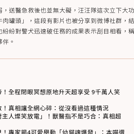
弱，送醫急救後也並無大礙，汪汪隊這次立下大
牛肉罐頭」，這段有影片也被分享到微博社群，
也紛紛對警犬迅速破任務的成果表示刮目相看，
夥伴。
！全程閉眼冥想原地升天超享受 9千萬人笑
救！真相讓全網心碎：從沒看過這種情況
對主人燦笑放電」！獸醫指不是巧合：真相超
兒！專家揭4可愛舉動「幼貓魂爆發」：本喵還