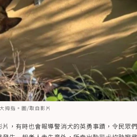
大拇指。圖/取自影片
影片，有時也會報導警消犬的英勇事蹟，令民眾
就發生一起老人走失意外，所幸出動
警犬
協助搜