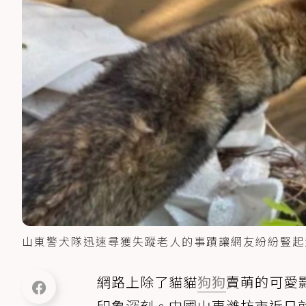
山東警犬隊迅速尋獲失蹤老人的事蹟讓網友紛紛豎起
網路上除了貓貓
狗狗
賣萌的可愛
印象深刻。中國山東濰坊市近日