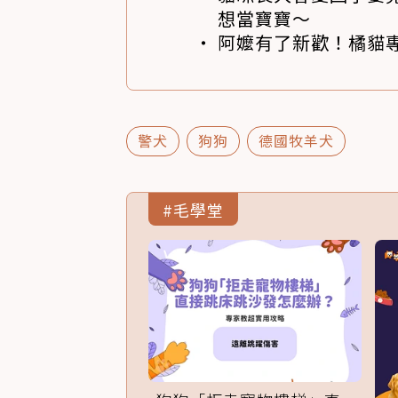
想當寶寶～
阿嬤有了新歡！橘貓專
警犬
狗狗
德國牧羊犬
#毛學堂