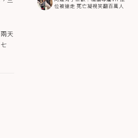
位被搶走 死亡凝視笑翻百萬人
了兩天
「七