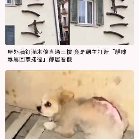
屋外牆釘滿木條直通三樓 竟是飼主打造「貓咪
專屬回家捷徑」鄰居看傻