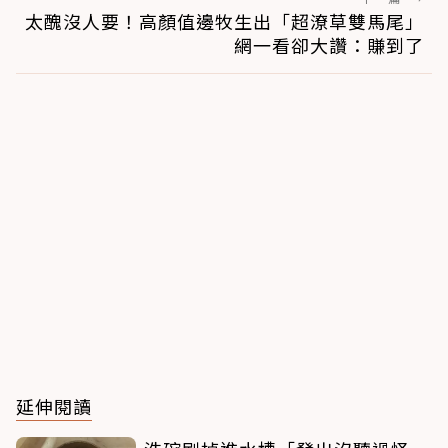
太醜沒人要！高顏值邊牧生出「超潦草雙馬尾」
網一看卻大讚：賺到了
延伸閱讀