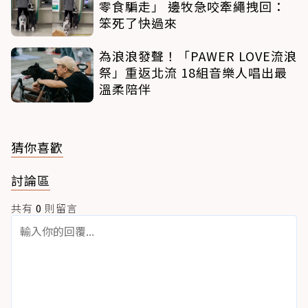
零食騙走」 邊牧急咬牽繩拽回：
笨死了快過來
為浪浪發聲！「PAWER LOVE流浪
祭」重返北流 18組音樂人唱出最
溫柔陪伴
猜你喜歡
討論區
共有
0
則留言