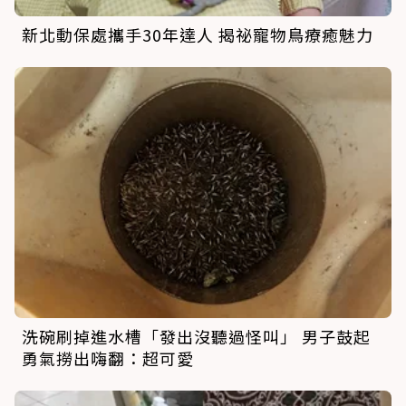
新北動保處攜手30年達人 揭祕寵物鳥療癒魅力
洗碗刷掉進水槽「發出沒聽過怪叫」 男子鼓起
勇氣撈出嗨翻：超可愛