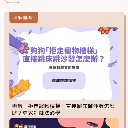
#毛學堂
狗狗「拒走寵物樓梯」直接跳床跳沙發怎麼
辦？專家訓練法必學