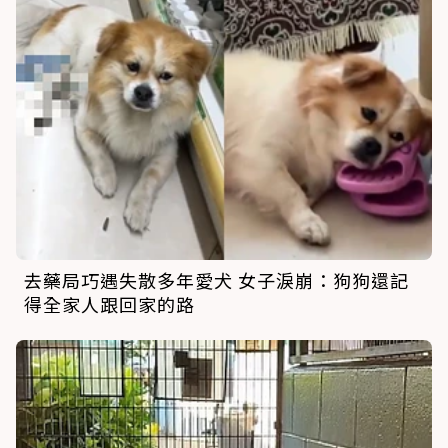
去藥局巧遇失散多年愛犬 女子淚崩：狗狗還記
得全家人跟回家的路