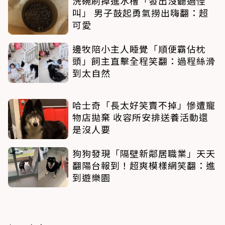
洗碗刷掉進水槽「發出沒聽過怪
叫」 男子鼓起勇氣撈出嗨翻：超
可愛
邊牧陪小主人睡覺「順便霸佔枕
頭」飼主直擊全程笑翻：過程絲滑
到太自然
哈士奇「長太好笑賣不掉」慘遭寵
物店拋棄 收容所安排送養活動還
是沒人要
狗狗發現「隔壁新鄰居職業」天天
翻陽台報到！超爽模樣網笑翻：進
到遊樂園