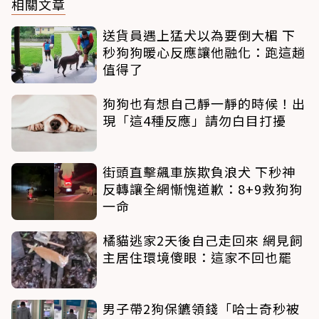
相關文章
送貨員遇上猛犬以為要倒大楣 下
秒狗狗暖心反應讓他融化：跑這趟
值得了
狗狗也有想自己靜一靜的時候！出
現「這4種反應」請勿白目打擾
街頭直擊飆車族欺負浪犬 下秒神
反轉讓全網慚愧道歉：8+9救狗狗
一命
橘貓逃家2天後自己走回來 網見飼
主居住環境傻眼：這家不回也罷
男子帶2狗保鑣領錢「哈士奇秒被