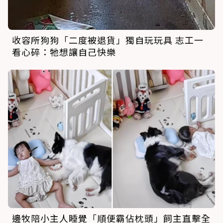
收容所狗狗「二度被退貨」獨自玩玩具 志工一
看心碎：牠想讓自己快樂
邊牧陪小主人睡覺「順便霸佔枕頭」飼主直擊全