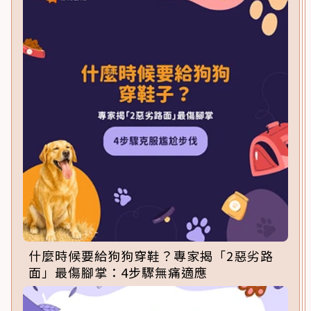
什麼時候要給狗狗穿鞋？專家揭「2惡劣路
面」最傷腳掌：4步驟無痛適應