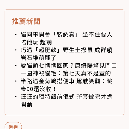
推薦新聞
貓同事開會「裝認真」 坐不住要人
陪他玩 超萌
巧遇「超肥軟」野生土撥鼠 成群躺
岩石堆萌翻了
愛貓頭七悄悄回家？唐綺陽驚見門口
一圈神祕貓毛：第七天真不是蓋的
半路遇金背鳩搭便車 駕駛笑翻：跳
表90還沒收！
汪汪的獨特飯前儀式 整套做完才肯
開動
狗狗