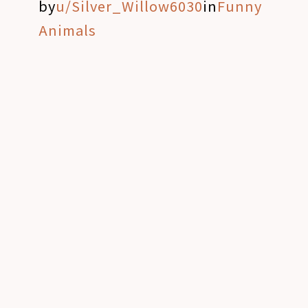
by
u/Silver_Willow6030
in
Funny
Animals