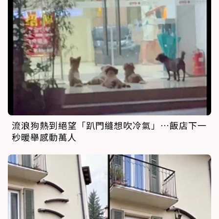
流浪狗熱到絕望「趴門縫想吹冷氣」…飯店下一
秒暖舉感動萬人