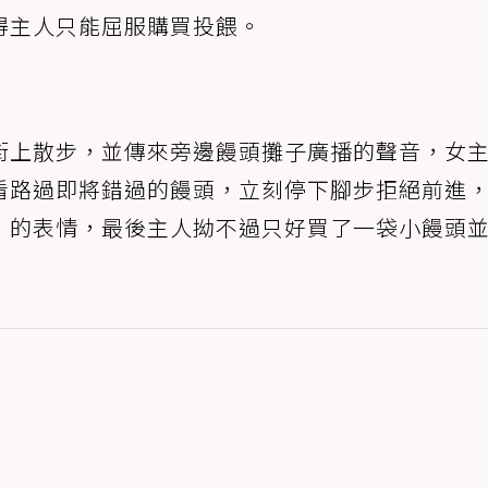
得主人只能屈服購買投餵。
街上散步，並傳來旁邊饅頭攤子廣播的聲音，女
看路過即將錯過的饅頭，立刻停下腳步拒絕前進
」的表情，最後主人拗不過只好買了一袋小饅頭