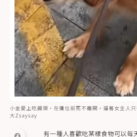
小金愛上吃饅頭，在攤位前死不離開，逼著女主人只得
大Zsaysay
有一種人喜歡吃某樣食物可以每