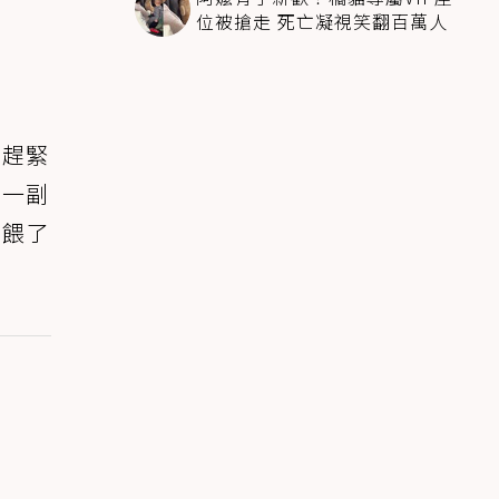
位被搶走 死亡凝視笑翻百萬人
主趕緊
，一副
並餵了