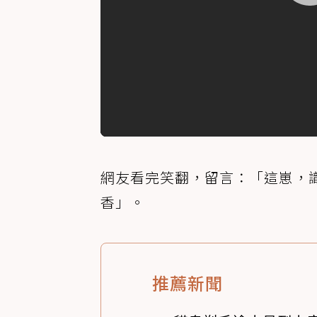
網友看完笑翻，留言：「這崽，
香」。
推薦新聞