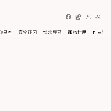
聊星室
寵物迷因
悼念專區
寵物村民
作者群