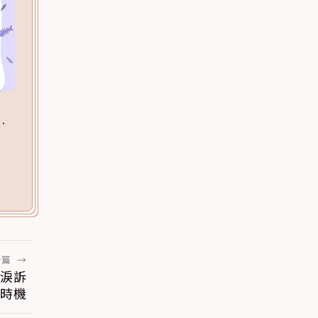
一篇
→
主淚訴
時機