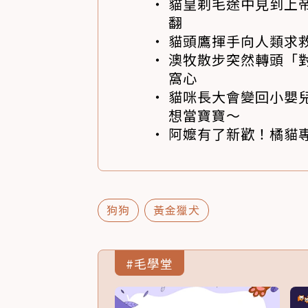
貓皇剃毛途中見到上帝
翻
貓頭鷹揮手向人類求
澳牧散步突然轉頭「
窩心
貓咪長大會變回小嬰
想當寶寶～
阿嬤有了新歡！橘貓專
狗狗
黃金獵犬
#毛學堂