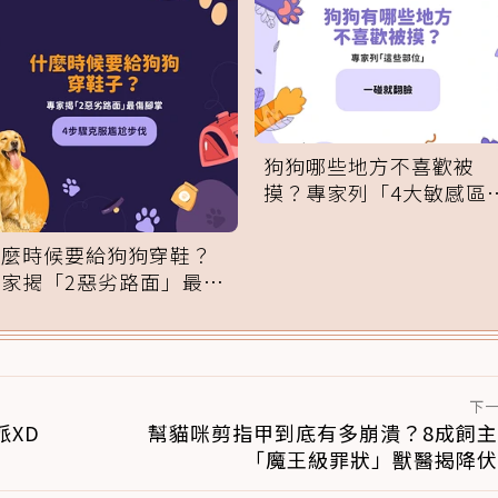
狗狗哪些地方不喜歡被
摸？專家列「4大敏感區
域」：一碰就翻臉
什麼時候要給狗狗穿鞋？
專家揭「2惡劣路面」最傷
腳掌：4步驟無痛適應
下
派XD
幫貓咪剪指甲到底有多崩潰？8成飼
「魔王級罪狀」獸醫揭降伏