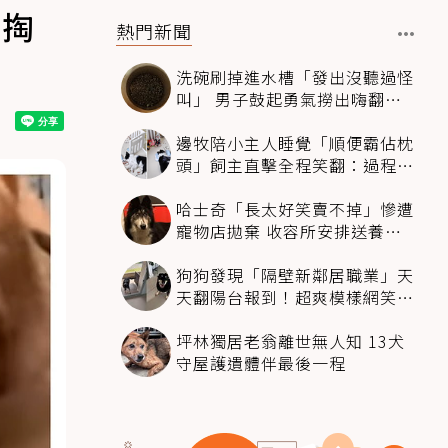
逼掏
熱門新聞
洗碗刷掉進水槽「發出沒聽過怪
叫」 男子鼓起勇氣撈出嗨翻：
超可愛
邊牧陪小主人睡覺「順便霸佔枕
頭」飼主直擊全程笑翻：過程絲
滑到太自然
哈士奇「長太好笑賣不掉」慘遭
寵物店拋棄 收容所安排送養活
動還是沒人要
狗狗發現「隔壁新鄰居職業」天
天翻陽台報到！超爽模樣網笑
翻：進到遊樂園
坪林獨居老翁離世無人知 13犬
守屋護遺體伴最後一程