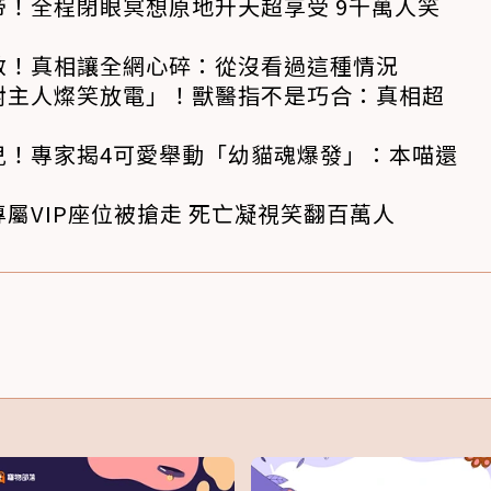
！全程閉眼冥想原地升天超享受 9千萬人笑
救！真相讓全網心碎：從沒看過這種情況
對主人燦笑放電」！獸醫指不是巧合：真相超
兒！專家揭4可愛舉動「幼貓魂爆發」：本喵還
屬VIP座位被搶走 死亡凝視笑翻百萬人