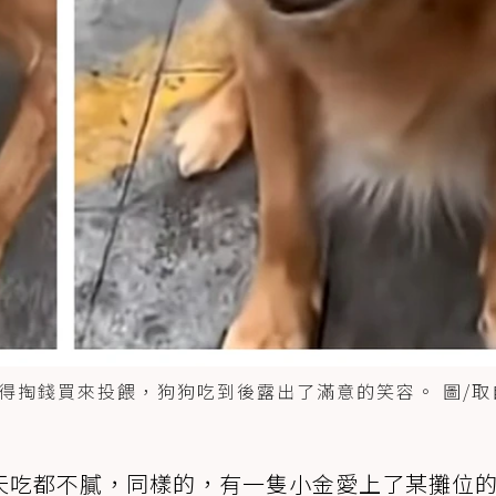
掏錢買來投餵，狗狗吃到後露出了滿意的笑容。 圖/取
天吃都不膩，同樣的，有一隻小金愛上了某攤位