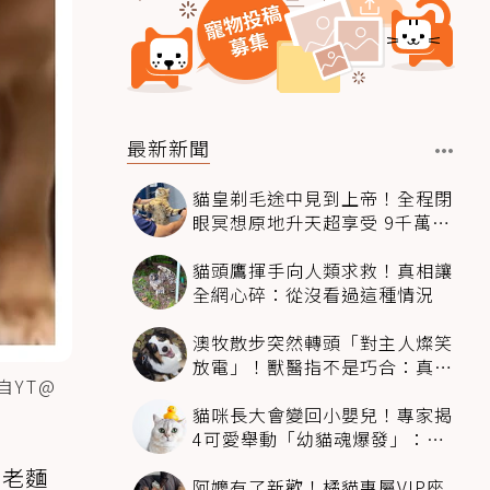
最新新聞
貓皇剃毛途中見到上帝！全程閉
眼冥想原地升天超享受 9千萬人
笑翻
貓頭鷹揮手向人類求救！真相讓
全網心碎：從沒看過這種情況
澳牧散步突然轉頭「對主人燦笑
放電」！獸醫指不是巧合：真相
自YT@
超窩心
貓咪長大會變回小嬰兒！專家揭
4可愛舉動「幼貓魂爆發」：本
喵還想當寶寶～
的老麵
阿嬤有了新歡！橘貓專屬VIP座