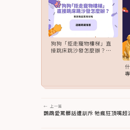
狗狗「拒走寵物樓梯」直
接跳床跳沙發怎麼辦？專
家訓練法必學
←
上一篇
鸚鵡愛罵髒話遭訓斥 牠瘋狂頂嘴超