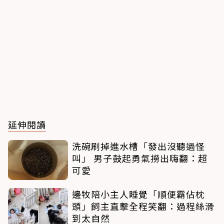
延伸閱讀
洗碗刷掉進水槽「發出沒聽過怪
叫」 男子鼓起勇氣撈出嗨翻：超
可愛
邊牧陪小主人睡覺「順便霸佔枕
頭」飼主直擊全程笑翻：過程絲滑
到太自然