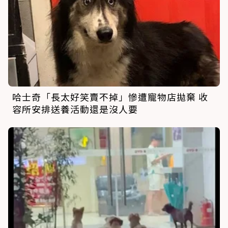
哈士奇「長太好笑賣不掉」慘遭寵物店拋棄 收
容所安排送養活動還是沒人要