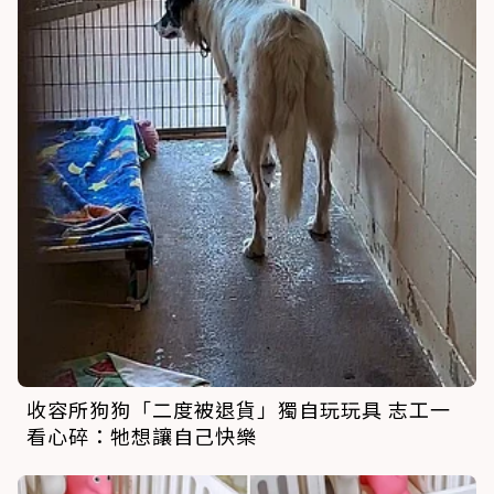
收容所狗狗「二度被退貨」獨自玩玩具 志工一
看心碎：牠想讓自己快樂