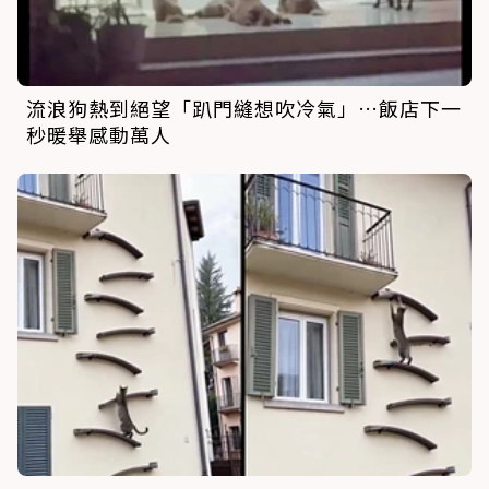
流浪狗熱到絕望「趴門縫想吹冷氣」…飯店下一
秒暖舉感動萬人