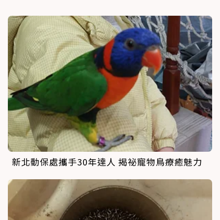
新北動保處攜手30年達人 揭祕寵物鳥療癒魅力