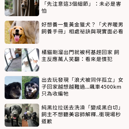
「先注意這3個細節」：未必是害
怕
好想養一隻黃金獵犬？「犬界暖男
飼養手冊」相處祕訣與現實面必看
橘貓剛溜出門就被柯基趕回家 飼
主反應萬人笑翻：看來是慣犯
出去玩發現「浪犬被同伴孤立」女
子回家越想越難過...飆車4500km
只為收編牠
純黑拉拉送去洗澡「變成黑白切」
飼主不想聽美容師解釋..衝現場秒
道歉