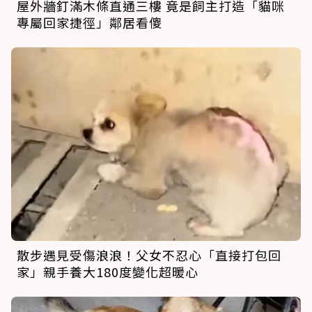
屋外牆釘滿木條直通三樓 竟是飼主打造「貓咪
專屬回家捷徑」鄰居看傻
散步遇見受傷浪浪！父女不忍心「直接打包回
家」親手養大180度變化超暖心