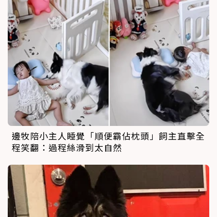
邊牧陪小主人睡覺「順便霸佔枕頭」飼主直擊全
程笑翻：過程絲滑到太自然