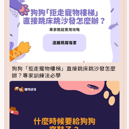
狗狗「拒走寵物樓梯」直接跳床跳沙發怎麼
辦？專家訓練法必學