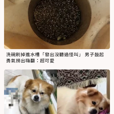
洗碗刷掉進水槽「發出沒聽過怪叫」 男子鼓起
勇氣撈出嗨翻：超可愛