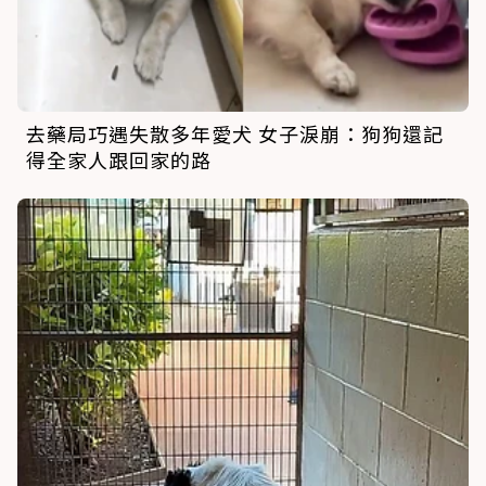
去藥局巧遇失散多年愛犬 女子淚崩：狗狗還記
得全家人跟回家的路