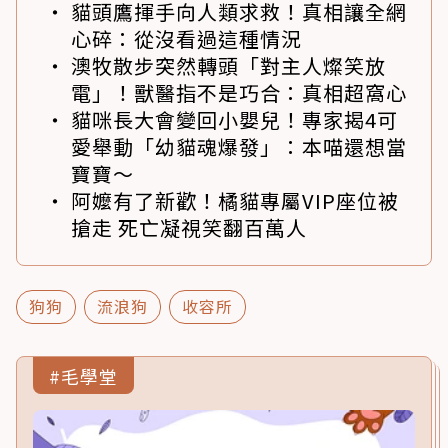
貓頭鷹揮手向人類求救！真相讓全網
心碎：從沒看過這種情況
澳牧散步突然轉頭「對主人燦笑放
電」！獸醫指不是巧合：真相超窩心
貓咪長大會變回小嬰兒！專家揭4可
愛舉動「幼貓魂爆發」：本喵還想當
寶寶～
阿嬤有了新歡！橘貓專屬VIP座位被
搶走 死亡凝視笑翻百萬人
狗狗
流浪狗
收容所
#毛學堂