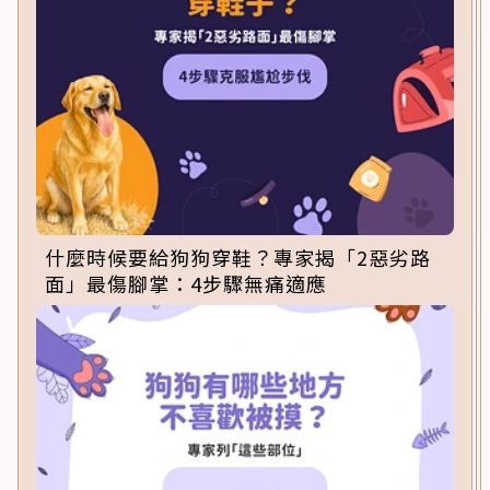
什麼時候要給狗狗穿鞋？專家揭「2惡劣路
面」最傷腳掌：4步驟無痛適應