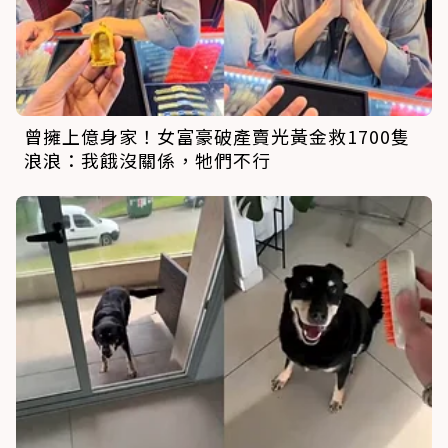
曾擁上億身家！女富豪破產賣光黃金救1700隻
浪浪：我餓沒關係，牠們不行