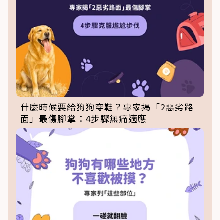
什麼時候要給狗狗穿鞋？專家揭「2惡劣路
面」最傷腳掌：4步驟無痛適應