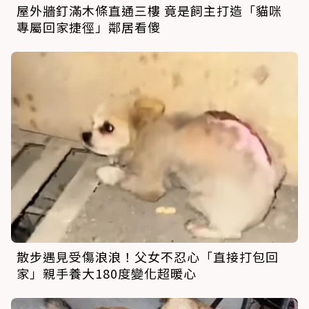
屋外牆釘滿木條直通三樓 竟是飼主打造「貓咪
專屬回家捷徑」鄰居看傻
散步遇見受傷浪浪！父女不忍心「直接打包回
家」親手養大180度變化超暖心