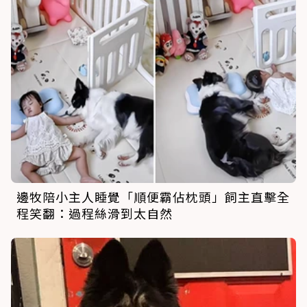
邊牧陪小主人睡覺「順便霸佔枕頭」飼主直擊全
程笑翻：過程絲滑到太自然