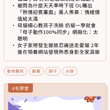
被問為什麼天天準時下班 OL曬出
「熱情迎賓畫面」萬人羨慕：情緒價
值給太滿
母貓細心教孩子洗臉 奶貓一學就會
「母子動作100%同步」網融化：太
聰明
女子家裡發生變故忍痛送走愛貓 2年
後在領養網站發現熟悉身影全家淚崩
動物醫院
獸醫
獅子
水豚
#毛學堂