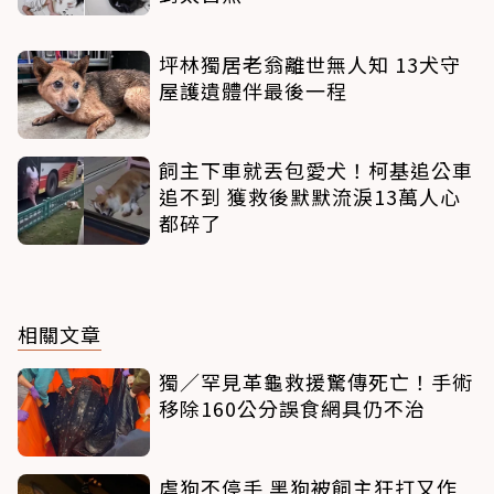
坪林獨居老翁離世無人知 13犬守
屋護遺體伴最後一程
飼主下車就丟包愛犬！柯基追公車
追不到 獲救後默默流淚13萬人心
都碎了
相關文章
獨／罕見革龜救援驚傳死亡！手術
移除160公分誤食網具仍不治
虐狗不停手 黑狗被飼主狂打又作