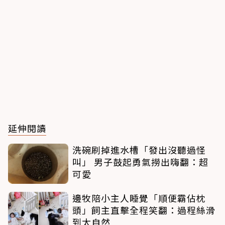
延伸閱讀
洗碗刷掉進水槽「發出沒聽過怪
叫」 男子鼓起勇氣撈出嗨翻：超
可愛
邊牧陪小主人睡覺「順便霸佔枕
頭」飼主直擊全程笑翻：過程絲滑
到太自然