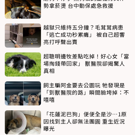
勢拿菸燙 台中動保處急救援
越獄只維持五分鐘？毛茸茸病患
「逃亡成功秒累癱」 被自己超響
亮打呼聲出賣
超聰明邊牧差點吃掉！好心女「當
場掏錢帶回家」 獸醫院卻揭驚人
真相
飼主騙阿金要去公園玩 牠發現是
「到獸醫院的路」瞬間臉垮掉：不
嘻嘻
「花蓮泥巴狗」便便全是沙…1原
因找到主人卻無法團圓 重生近況
曝光