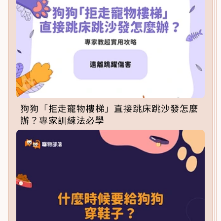
狗狗「拒走寵物樓梯」直接跳床跳沙發怎麼
辦？專家訓練法必學