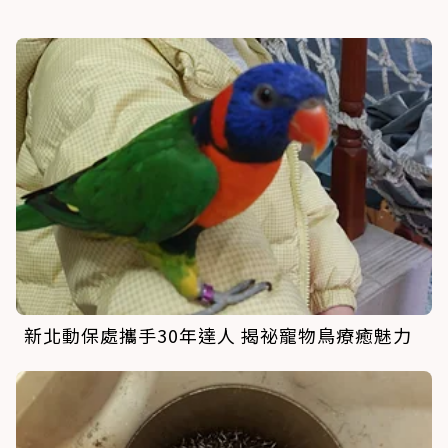
新北動保處攜手30年達人 揭祕寵物鳥療癒魅力