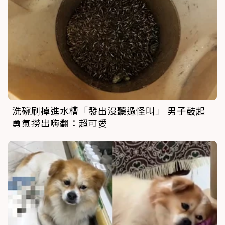
洗碗刷掉進水槽「發出沒聽過怪叫」 男子鼓起
勇氣撈出嗨翻：超可愛