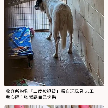
收容所狗狗「二度被退貨」獨自玩玩具 志工一
看心碎：牠想讓自己快樂