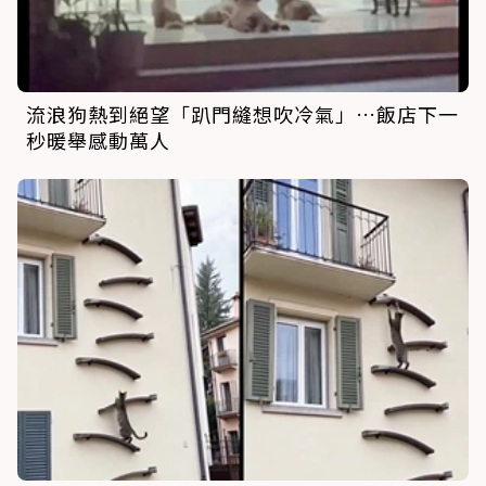
流浪狗熱到絕望「趴門縫想吹冷氣」…飯店下一
秒暖舉感動萬人