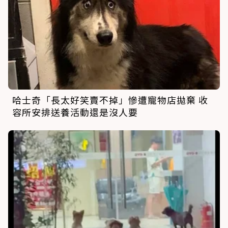
哈士奇「長太好笑賣不掉」慘遭寵物店拋棄 收
容所安排送養活動還是沒人要