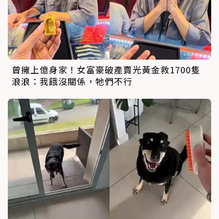
曾擁上億身家！女富豪破產賣光黃金救1700隻
浪浪：我餓沒關係，牠們不行