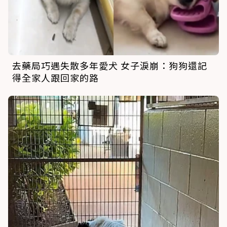
去藥局巧遇失散多年愛犬 女子淚崩：狗狗還記
得全家人跟回家的路