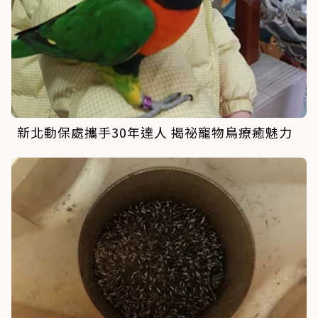
新北動保處攜手30年達人 揭祕寵物鳥療癒魅力