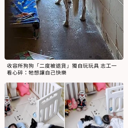
收容所狗狗「二度被退貨」獨自玩玩具 志工一
看心碎：牠想讓自己快樂