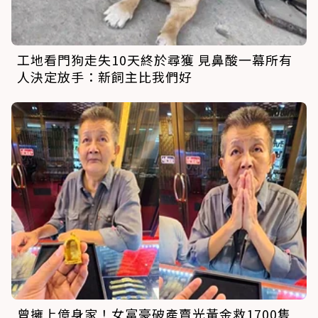
工地看門狗走失10天終於尋獲 見鼻酸一幕所有
人決定放手：新飼主比我們好
曾擁上億身家！女富豪破產賣光黃金救1700隻