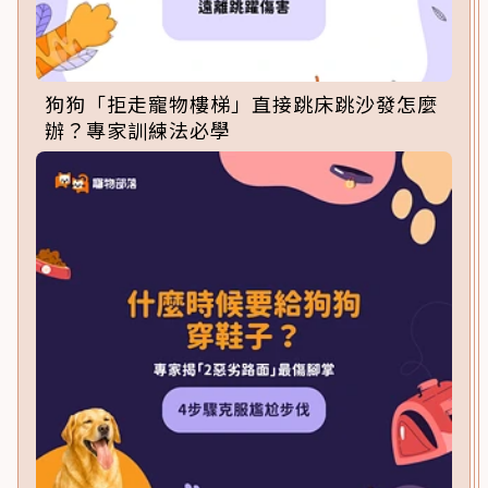
狗狗「拒走寵物樓梯」直接跳床跳沙發怎麼
辦？專家訓練法必學