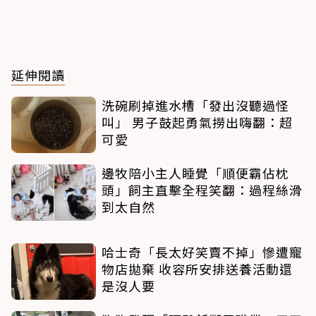
延伸閱讀
洗碗刷掉進水槽「發出沒聽過怪
叫」 男子鼓起勇氣撈出嗨翻：超
可愛
邊牧陪小主人睡覺「順便霸佔枕
頭」飼主直擊全程笑翻：過程絲滑
到太自然
哈士奇「長太好笑賣不掉」慘遭寵
物店拋棄 收容所安排送養活動還
是沒人要