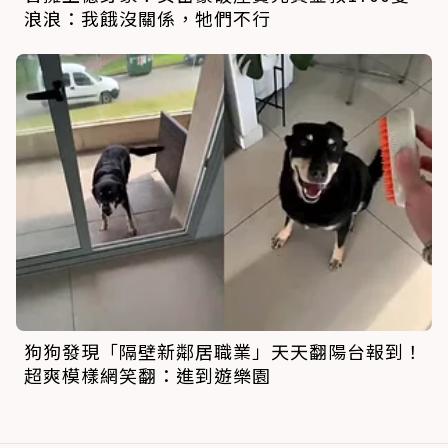
浪浪：我餓沒關係，牠們不行
狗狗發現「隔壁新鄰居職業」天天翻陽台報到！
超爽模樣網笑翻：進到遊樂園