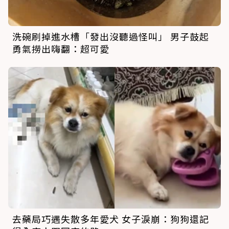
洗碗刷掉進水槽「發出沒聽過怪叫」 男子鼓起
勇氣撈出嗨翻：超可愛
去藥局巧遇失散多年愛犬 女子淚崩：狗狗還記