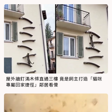
屋外牆釘滿木條直通三樓 竟是飼主打造「貓咪
專屬回家捷徑」鄰居看傻