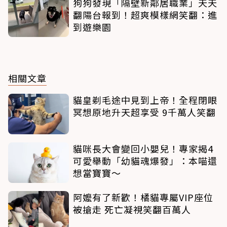
狗狗發現「隔壁新鄰居職業」天天
翻陽台報到！超爽模樣網笑翻：進
到遊樂園
相關文章
貓皇剃毛途中見到上帝！全程閉眼
冥想原地升天超享受 9千萬人笑翻
貓咪長大會變回小嬰兒！專家揭4
可愛舉動「幼貓魂爆發」：本喵還
想當寶寶～
阿嬤有了新歡！橘貓專屬VIP座位
被搶走 死亡凝視笑翻百萬人