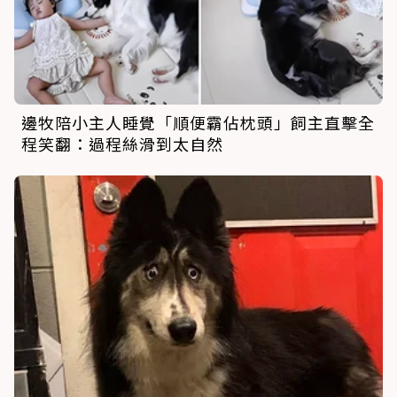
邊牧陪小主人睡覺「順便霸佔枕頭」飼主直擊全
程笑翻：過程絲滑到太自然