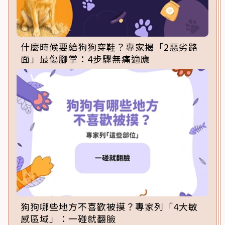
什麼時候要給狗狗穿鞋？專家揭「2惡劣路
面」最傷腳掌：4步驟無痛適應
狗狗哪些地方不喜歡被摸？專家列「4大敏
感區域」：一碰就翻臉