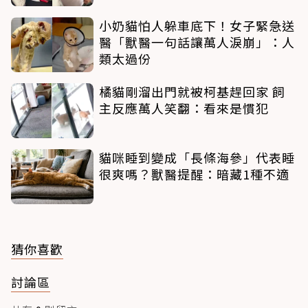
小奶貓怕人躲車底下！女子緊急送
醫「獸醫一句話讓萬人淚崩」：人
類太過份
橘貓剛溜出門就被柯基趕回家 飼
主反應萬人笑翻：看來是慣犯
貓咪睡到變成「長條海參」代表睡
很爽嗎？獸醫提醒：暗藏1種不適
猜你喜歡
討論區