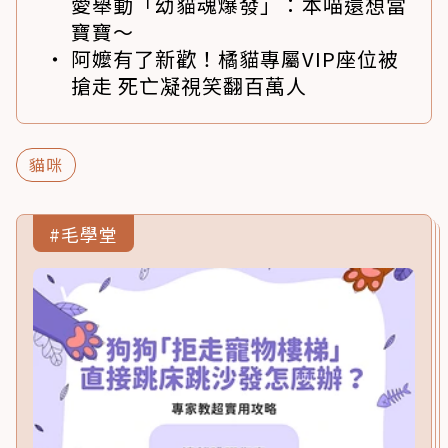
愛舉動「幼貓魂爆發」：本喵還想當
寶寶～
阿嬤有了新歡！橘貓專屬VIP座位被
搶走 死亡凝視笑翻百萬人
貓咪
#毛學堂