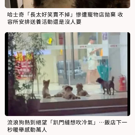
哈士奇「長太好笑賣不掉」慘遭寵物店拋棄 收
容所安排送養活動還是沒人要
流浪狗熱到絕望「趴門縫想吹冷氣」…飯店下一
秒暖舉感動萬人