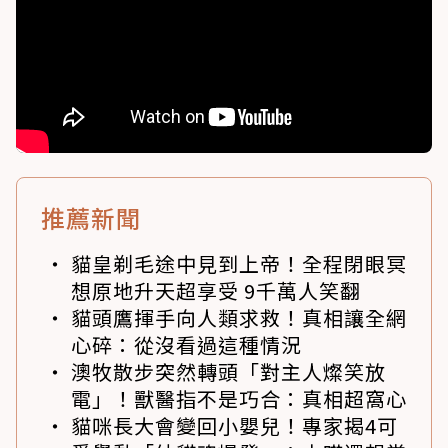
推薦新聞
貓皇剃毛途中見到上帝！全程閉眼冥
想原地升天超享受 9千萬人笑翻
貓頭鷹揮手向人類求救！真相讓全網
心碎：從沒看過這種情況
澳牧散步突然轉頭「對主人燦笑放
電」！獸醫指不是巧合：真相超窩心
貓咪長大會變回小嬰兒！專家揭4可