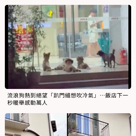
流浪狗熱到絕望「趴門縫想吹冷氣」…飯店下一
秒暖舉感動萬人