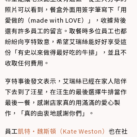
照片可以看到，餐盒外面用簽字筆寫下「用
愛做的（made with LOVE）」，收據背後
還有許多員工的留言。取餐時多位員工也都
紛紛向亨特致意，希望艾瑞絲能好好享受這
份「有史以來做得最好吃的牛排」，並且不
收取任何費用。
亨特事後發文表示，艾瑞絲已經在家人陪伴
下去到了汪星，在汪生的最後選擇牛排當作
最後一餐，感謝店家真的用滿滿的愛心製
作，「真的由衷地感謝你們」。
員工
凱特・魏斯頓（Kate Weston）
也在社