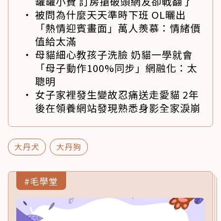
罐罐小費 訂房搶破頭網友卻戰翻了
被問為什麼天天準時下班 OL曬出
「熱情迎賓畫面」萬人羨慕：情緒價
值給太滿
母貓細心教孩子洗臉 奶貓一學就會
「母子動作100%同步」網融化：太
聰明
女子家裡發生變故忍痛送走愛貓 2年
後在領養網站發現熟悉身影全家淚崩
大丹犬
大丹狗
#毛學堂