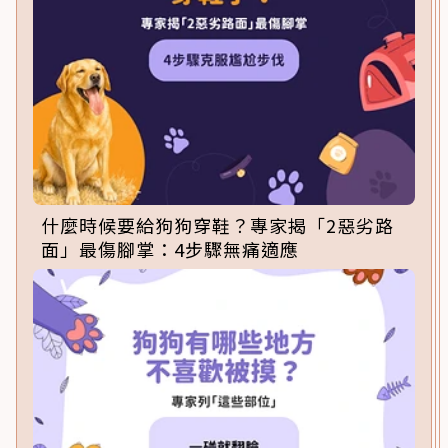
什麼時候要給狗狗穿鞋？專家揭「2惡劣路
面」最傷腳掌：4步驟無痛適應