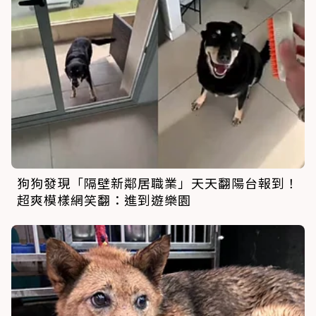
狗狗發現「隔壁新鄰居職業」天天翻陽台報到！
超爽模樣網笑翻：進到遊樂園