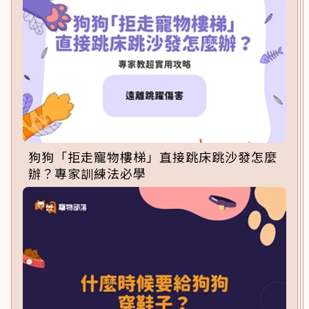
狗狗「拒走寵物樓梯」直接跳床跳沙發怎麼
辦？專家訓練法必學