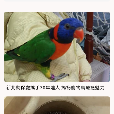
新北動保處攜手30年達人 揭祕寵物鳥療癒魅力