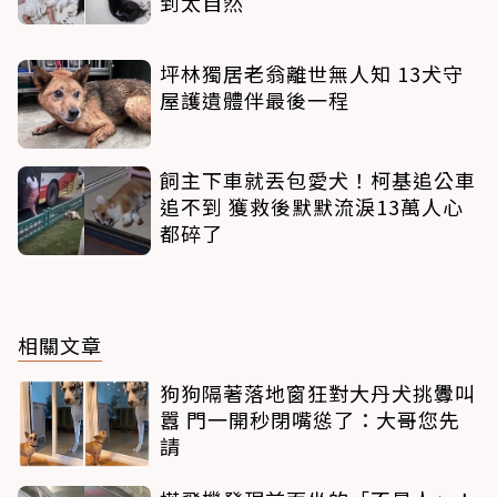
到太自然
坪林獨居老翁離世無人知 13犬守
屋護遺體伴最後一程
飼主下車就丟包愛犬！柯基追公車
追不到 獲救後默默流淚13萬人心
都碎了
相關文章
狗狗隔著落地窗狂對大丹犬挑釁叫
囂 門一開秒閉嘴慫了：大哥您先
請