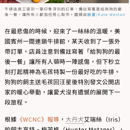
牛排店員工接到一筆印象深刻的訂單，備註寫著是給狗狗的最
後一餐，讓所有人都加倍用心製作。圖擷自
臉書/Kate Weston
在最悲傷的時候，迎來了一絲絲的溫暖。美
國賓州一間連鎖牛排館，某天收到了一張外
帶訂單，店員注意到備註寫著「給狗狗的最
後一餐」讓所有人頓時一陣感傷，但下秒立
刻打起精神為毛孩特製一份最好吃的牛排。
狗狗的飼主送毛孩回汪星後特別發文公開店
家的暖心舉動，讓愛犬沒有遺憾的展開下一
段旅程。
根據
《WCNC》報導
，
大丹犬
艾瑞絲（Iris）
的飼主亨特·梅茨格（Hunter Metzger），