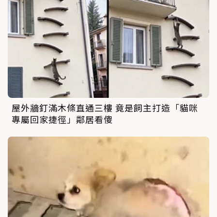
屋外牆釘滿木條直通三樓 竟是飼主打造「貓咪
專屬回家捷徑」鄰居看傻