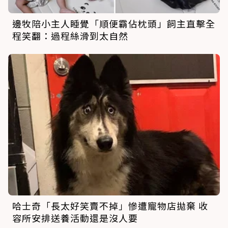
邊牧陪小主人睡覺「順便霸佔枕頭」飼主直擊全
程笑翻：過程絲滑到太自然
哈士奇「長太好笑賣不掉」慘遭寵物店拋棄 收
容所安排送養活動還是沒人要