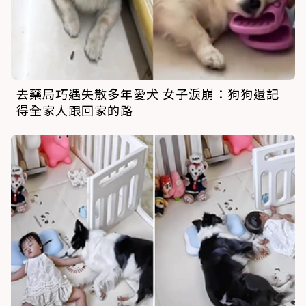
去藥局巧遇失散多年愛犬 女子淚崩：狗狗還記
得全家人跟回家的路