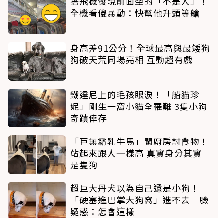
搭飛機發現前面坐的「不是人」！
全機看傻暴動：快幫他升頭等艙
身高差91公分！全球最高與最矮狗
狗破天荒同場亮相 互動超有戲
鐵達尼上的毛孩眼淚！「船貓珍
妮」剛生一窩小貓全罹難 3隻小狗
奇蹟倖存
「巨無霸乳牛馬」闖廚房討食物！
站起來跟人一樣高 真實身分其實
是隻狗
超巨大丹犬以為自己還是小狗！
「硬塞進巴掌大狗窩」進不去一臉
疑惑：怎會這樣