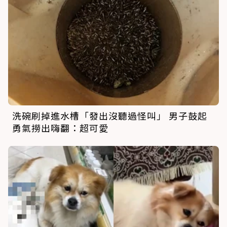
洗碗刷掉進水槽「發出沒聽過怪叫」 男子鼓起
勇氣撈出嗨翻：超可愛