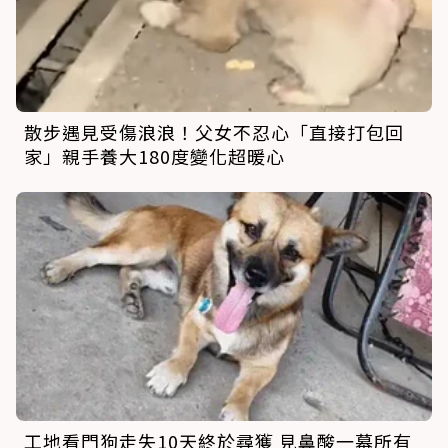
散步遇見受傷浪浪！父女不忍心「直接打包回
家」親手養大180度變化超暖心
工地看門狗走失10天終於尋獲 見鼻酸一幕所有