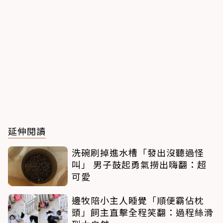
延伸閱讀
洗碗刷掉進水槽「發出沒聽過怪
叫」 男子鼓起勇氣撈出嗨翻：超
可愛
邊牧陪小主人睡覺「順便霸佔枕
頭」飼主直擊全程笑翻：過程絲滑