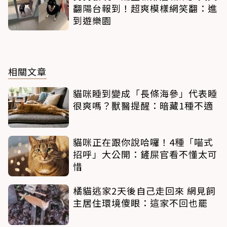
翻陽台報到！超爽模樣網笑翻：進
到遊樂園
相關文章
貓咪睡到變成「長條海參」代表睡
很爽嗎？獸醫提醒：暗藏1種不適
貓咪正在跟你說哈囉！4種「喵式
招呼」大公開：鏟屎官看不懂太可
惜
橘貓逃家2天後自己走回來 網見飼
主居住環境傻眼：這家不回也罷