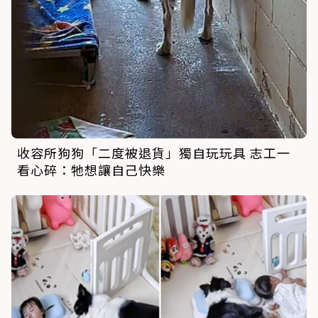
收容所狗狗「二度被退貨」獨自玩玩具 志工一
看心碎：牠想讓自己快樂