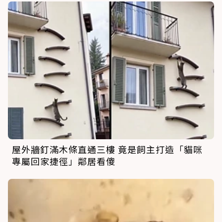
屋外牆釘滿木條直通三樓 竟是飼主打造「貓咪
專屬回家捷徑」鄰居看傻