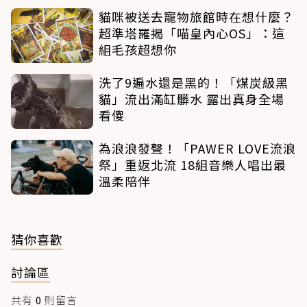
貓咪被送去寵物旅館時在想什麼？
超準塔羅揭「喵皇內心OS」：這
組毛孩超想你
洗了9遍水還是黑的！「煤炭級黑
貓」流出滿缸髒水 露出真身全場
看傻
為浪浪發聲！「PAWER LOVE流浪
祭」重返北流 18組音樂人唱出最
溫柔陪伴
猜你喜歡
討論區
共有
0
則留言