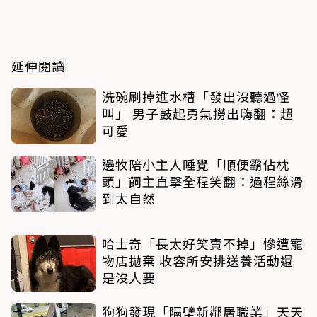
延伸閱讀
洗碗刷掉進水槽「發出沒聽過怪
叫」 男子鼓起勇氣撈出嗨翻：超
可愛
邊牧陪小主人睡覺「順便霸佔枕
頭」飼主直擊全程笑翻：過程絲滑
到太自然
哈士奇「長太好笑賣不掉」慘遭寵
物店拋棄 收容所安排送養活動還
是沒人要
狗狗發現「隔壁新鄰居職業」天天