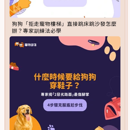
狗狗「拒走寵物樓梯」直接跳床跳沙發怎麼
辦？專家訓練法必學