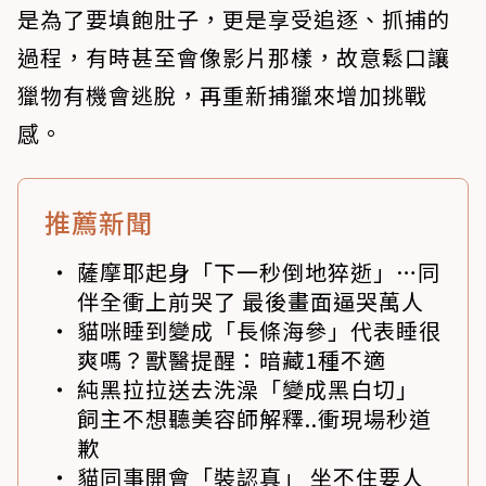
是為了要填飽肚子，更是享受追逐、抓捕的
過程，有時甚至會像影片那樣，故意鬆口讓
獵物有機會逃脫，再重新捕獵來增加挑戰
感。
推薦新聞
薩摩耶起身「下一秒倒地猝逝」…同
伴全衝上前哭了 最後畫面逼哭萬人
貓咪睡到變成「長條海參」代表睡很
爽嗎？獸醫提醒：暗藏1種不適
純黑拉拉送去洗澡「變成黑白切」
飼主不想聽美容師解釋..衝現場秒道
歉
貓同事開會「裝認真」 坐不住要人