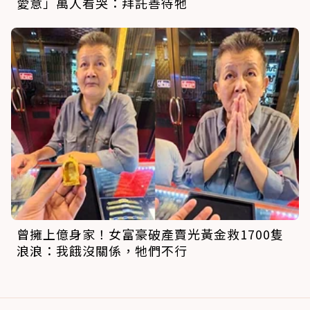
愛意」萬人看哭：拜託善待牠
曾擁上億身家！女富豪破產賣光黃金救1700隻
浪浪：我餓沒關係，牠們不行