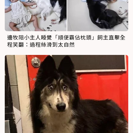
邊牧陪小主人睡覺「順便霸佔枕頭」飼主直擊全
程笑翻：過程絲滑到太自然