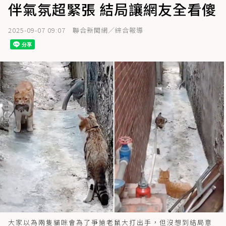
伴氣氛超緊張 結局讓網友全看傻
2025-09-07 09:07
聯合新聞網／綜合報導
大家以為兩隻貓咪會為了爭搶老鼠大打出手，但沒想到結局意