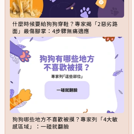
什麼時候要給狗狗穿鞋？專家揭「2惡劣路
面」最傷腳掌：4步驟無痛適應
狗狗哪些地方不喜歡被摸？專家列「4大敏
感區域」：一碰就翻臉