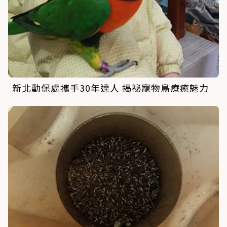
新北動保處攜手30年達人 揭祕寵物鳥療癒魅力