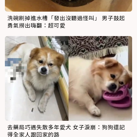
洗碗刷掉進水槽「發出沒聽過怪叫」 男子鼓起
勇氣撈出嗨翻：超可愛
去藥局巧遇失散多年愛犬 女子淚崩：狗狗還記
得全家人跟回家的路