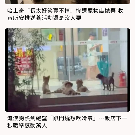
哈士奇「長太好笑賣不掉」慘遭寵物店拋棄 收
容所安排送養活動還是沒人要
流浪狗熱到絕望「趴門縫想吹冷氣」…飯店下一
秒暖舉感動萬人