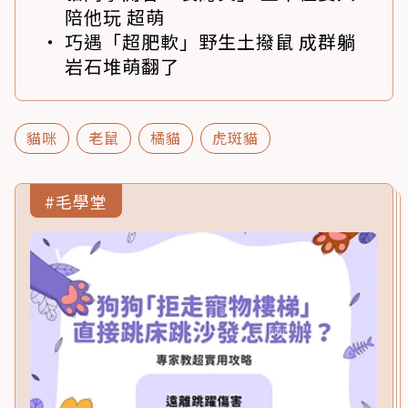
陪他玩 超萌
巧遇「超肥軟」野生土撥鼠 成群躺
岩石堆萌翻了
貓咪
老鼠
橘貓
虎斑貓
#毛學堂