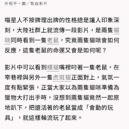
外和平。圖／取自影片
喵星人不按牌理出牌的性格總是讓人印象深
刻，大陸社群上就流傳一段影片，是兩隻
貓
咪
同時看到一隻
老鼠
，究竟兩隻貓咪會如何
反應，這隻老鼠的命運又會是如何呢？
影片中可以看到
橘貓
嘴裡叼著一隻老鼠，在
窄巷裡與另外一隻
虎斑貓
正面對上，氣氛一
度有點緊張，正當大家以為兩隻貓咪準備為
獵物大打出手時，沒想到兩隻貓竟然一起原
地趴下，把還活著的老鼠當成「會動的玩
具」，就這樣輪流玩了起來。