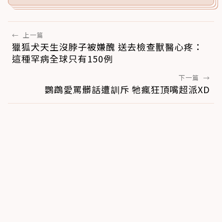
←
上一篇
獵狐犬天生沒脖子被嫌醜 送去檢查獸醫心疼：
這種罕病全球只有150例
下一篇
→
鸚鵡愛罵髒話遭訓斥 牠瘋狂頂嘴超派XD