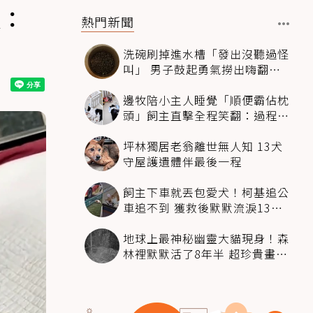
傻：
熱門新聞
洗碗刷掉進水槽「發出沒聽過怪
叫」 男子鼓起勇氣撈出嗨翻：
超可愛
邊牧陪小主人睡覺「順便霸佔枕
頭」飼主直擊全程笑翻：過程絲
滑到太自然
坪林獨居老翁離世無人知 13犬
守屋護遺體伴最後一程
飼主下車就丟包愛犬！柯基追公
車追不到 獲救後默默流淚13萬
人心都碎了
地球上最神秘幽靈大貓現身！森
林裡默默活了8年半 超珍貴畫面
科學家嗨翻