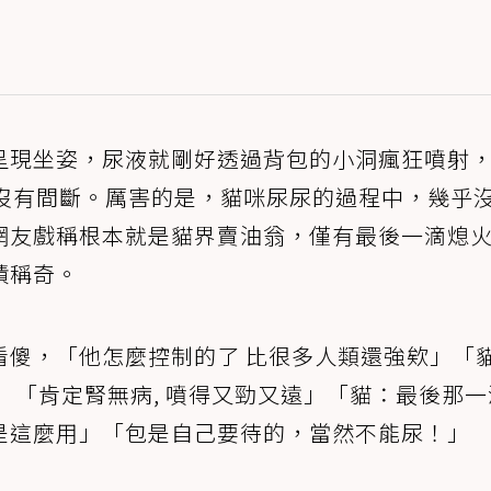
呈現坐姿，尿液就剛好透過背包的小洞瘋狂噴射
鐘沒有間斷。厲害的是，貓咪尿尿的過程中，幾乎
網友戲稱根本就是貓界賣油翁，僅有最後一滴熄
嘖稱奇。
看傻，「他怎麼控制的了 比很多人類還強欸」「
」「肯定腎無病, 噴得又勁又遠」「貓：最後那一
是這麼用」「包是自己要待的，當然不能尿！」