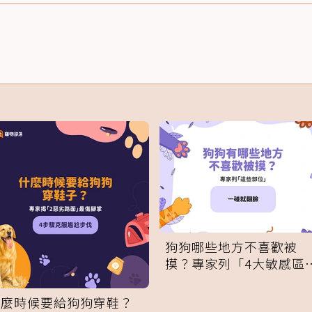
狗狗哪些地方不喜歡被
摸？專家列「4大敏感區
域」：一碰就翻臉
什麼時候要給狗狗穿鞋？