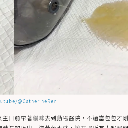
outube/@CatherineRen
飼主日前帶著
貓咪
去到動物醫院，不過當包包才
裡精準的噴出一道黃色水柱，讓在場所有人都瞬