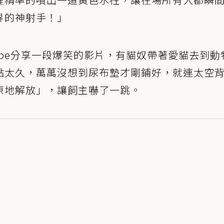
界的神射手！」
tube分享一段爆笑的影片，有貓奴帶著愛貓去到動
點太久，萬萬沒想到尿布墊才剛鋪好，就連太空
原地解放」，讓飼主嚇了一跳。