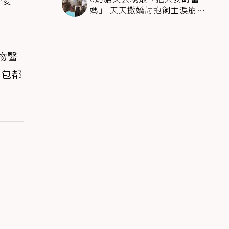
媽」 天天撒嬌討抱飼主淚崩：
狗狗也很愛牠們
物醫
背包都