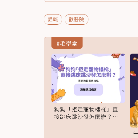
貓咪
獸醫院
#毛學堂
狗狗「拒走寵物樓梯」直
接跳床跳沙發怎麼辦？專
家訓練法必學