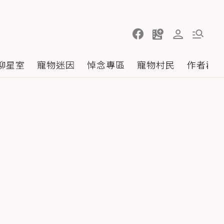
聊星室
寵物迷因
悼念專區
寵物村民
作者群