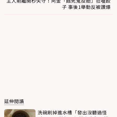
主人剛離開秒失守！阿金「餓死鬼投胎」狂嗑餃
子 事後1舉動反被讚爆
延伸閱讀
洗碗刷掉進水槽「發出沒聽過怪