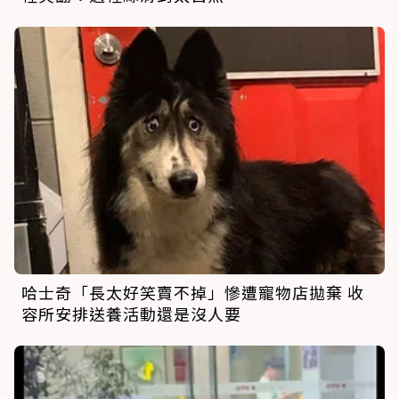
哈士奇「長太好笑賣不掉」慘遭寵物店拋棄 收
容所安排送養活動還是沒人要