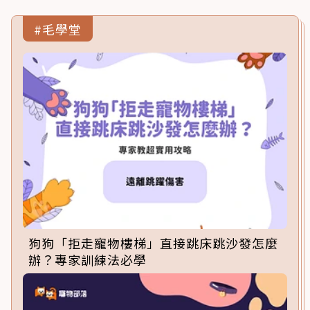
#毛學堂
狗狗「拒走寵物樓梯」直接跳床跳沙發怎麼
辦？專家訓練法必學