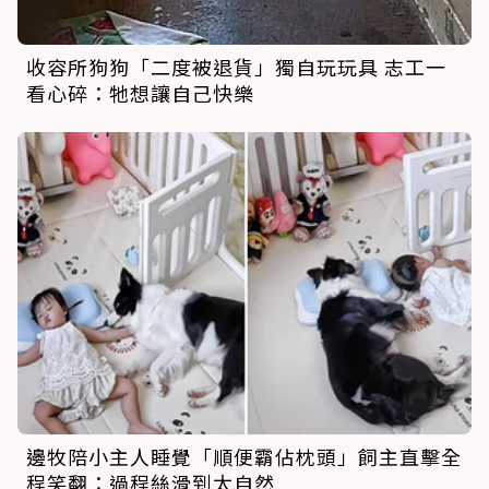
收容所狗狗「二度被退貨」獨自玩玩具 志工一
看心碎：牠想讓自己快樂
邊牧陪小主人睡覺「順便霸佔枕頭」飼主直擊全
程笑翻：過程絲滑到太自然