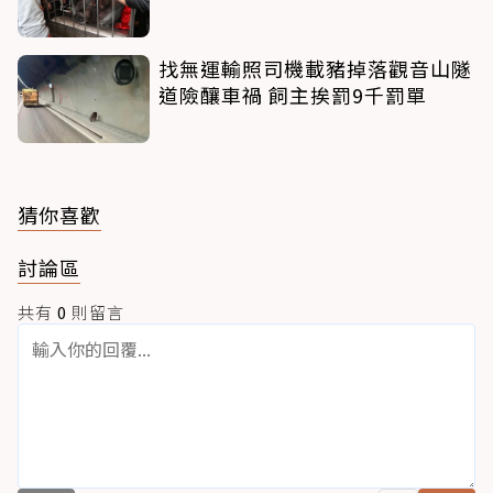
找無運輸照司機載豬掉落觀音山隧
道險釀車禍 飼主挨罰9千罰單
猜你喜歡
討論區
共有
0
則留言