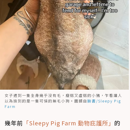
女子遇到一隻全身幾乎沒有毛，瘦弱又虛弱的小豬，乍看讓人
以為撿到的是一隻可憐的無毛小狗。圖擷自
臉書/Sleepy Pig
Farm
幾年前
「Sleepy Pig Farm 動物庇護所」
的