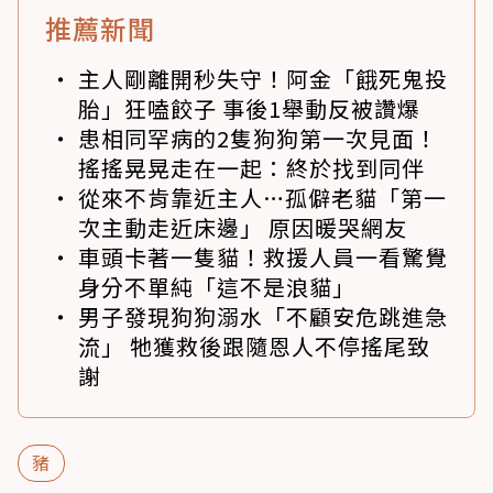
推薦新聞
主人剛離開秒失守！阿金「餓死鬼投
胎」狂嗑餃子 事後1舉動反被讚爆
患相同罕病的2隻狗狗第一次見面！
搖搖晃晃走在一起：終於找到同伴
從來不肯靠近主人…孤僻老貓「第一
次主動走近床邊」 原因暖哭網友
車頭卡著一隻貓！救援人員一看驚覺
身分不單純「這不是浪貓」
男子發現狗狗溺水「不顧安危跳進急
流」 牠獲救後跟隨恩人不停搖尾致
謝
豬