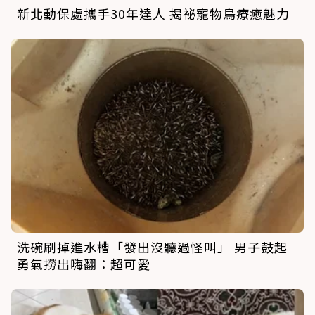
新北動保處攜手30年達人 揭祕寵物鳥療癒魅力
洗碗刷掉進水槽「發出沒聽過怪叫」 男子鼓起
勇氣撈出嗨翻：超可愛