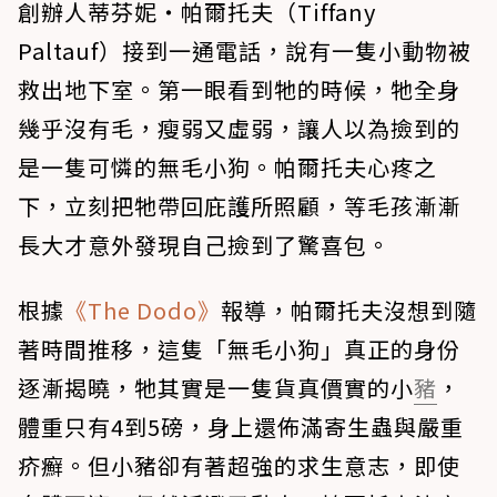
創辦人蒂芬妮・帕爾托夫（Tiffany
Paltauf）接到一通電話，說有一隻小動物被
救出地下室。第一眼看到牠的時候，牠全身
幾乎沒有毛，瘦弱又虛弱，讓人以為撿到的
是一隻可憐的無毛小狗。帕爾托夫心疼之
下，立刻把牠帶回庇護所照顧，等毛孩漸漸
長大才意外發現自己撿到了驚喜包。
根據
《The Dodo》
報導，帕爾托夫沒想到隨
著時間推移，這隻「無毛小狗」真正的身份
逐漸揭曉，牠其實是一隻貨真價實的小
豬
，
體重只有4到5磅，身上還佈滿寄生蟲與嚴重
疥癬。但小豬卻有著超強的求生意志，即使