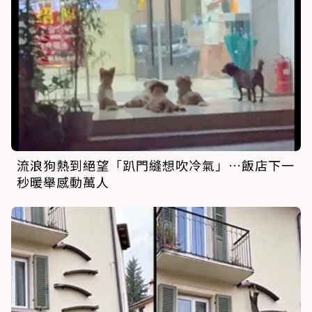
流浪狗熱到絕望「趴門縫想吹冷氣」…飯店下一
秒暖舉感動萬人