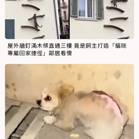
屋外牆釘滿木條直通三樓 竟是飼主打造「貓咪
專屬回家捷徑」鄰居看傻