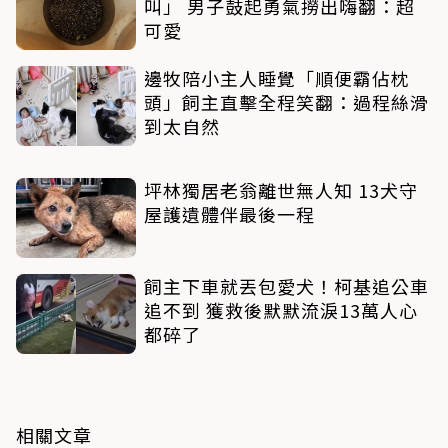
叫」 男子鼓起勇氣撈出嗨翻：超
可愛
邊牧陪小主人睡覺「順便霸佔枕
頭」飼主直擊全程笑翻：過程絲滑
到太自然
坪林獨居老翁離世無人知 13犬守
屋護遺體伴最後一程
飼主下車就丟包愛犬！柯基追公車
追不到 獲救後默默流淚13萬人心
都碎了
相關文章