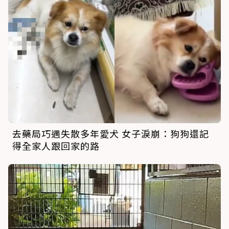
去藥局巧遇失散多年愛犬 女子淚崩：狗狗還記
得全家人跟回家的路