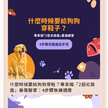
什麼時候要給狗狗穿鞋？專家揭「2惡劣路
面」最傷腳掌：4步驟無痛適應