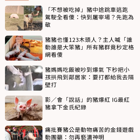
「不想被吃掉」豬中途跳車逃跑
駕駛全看傻：快到屠宰場？先跑為
敬
豬豬也懂123木頭人？主人喊「誰
動誰是大笨豬」所有豬群竟秒定格
網看傻
豬媽媽吃飯被吵到爆氣 下秒把小
孩拱飛到鄰居家：要打都給我去隔
壁打
影／會「說話」的豬爆紅 IG最紅
豬拿下金氏紀錄
痛批賽豬公是動物痛苦的金錢遊戲
動團籲：勿再褻瀆神明