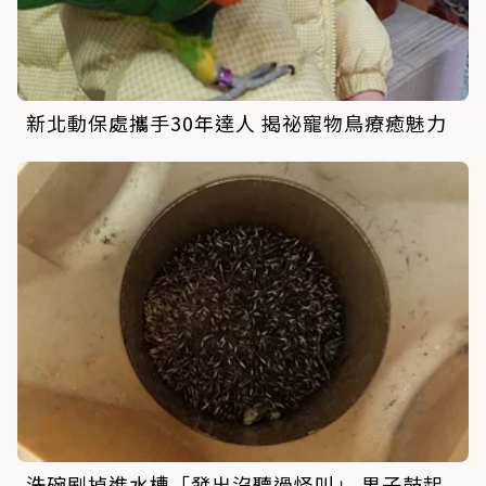
新北動保處攜手30年達人 揭祕寵物鳥療癒魅力
洗碗刷掉進水槽「發出沒聽過怪叫」 男子鼓起