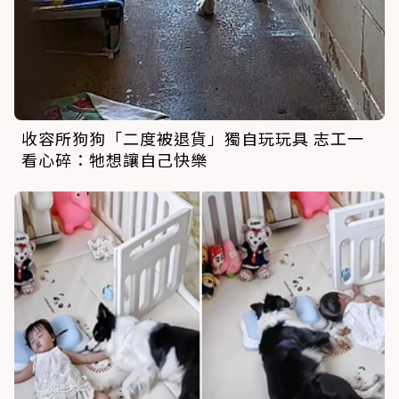
收容所狗狗「二度被退貨」獨自玩玩具 志工一
看心碎：牠想讓自己快樂