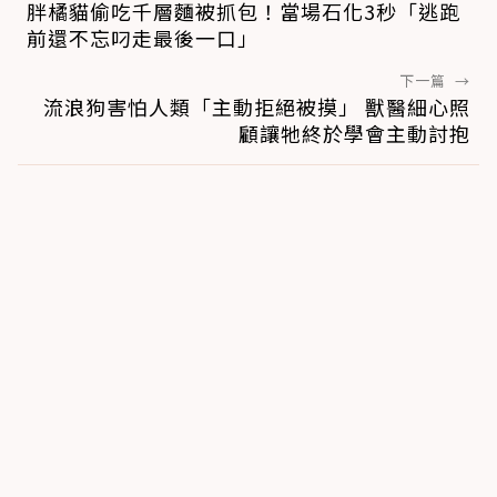
胖橘貓偷吃千層麵被抓包！當場石化3秒「逃跑
前還不忘叼走最後一口」
下一篇
→
流浪狗害怕人類「主動拒絕被摸」 獸醫細心照
顧讓牠終於學會主動討抱