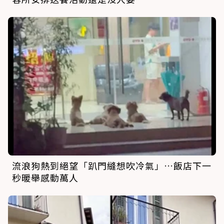
流浪狗熱到絕望「趴門縫想吹冷氣」…飯店下一
秒暖舉感動萬人