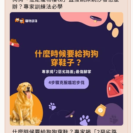
辦？專家訓練法必學
什麼時候要給狗狗穿鞋？專家揭「2惡劣路