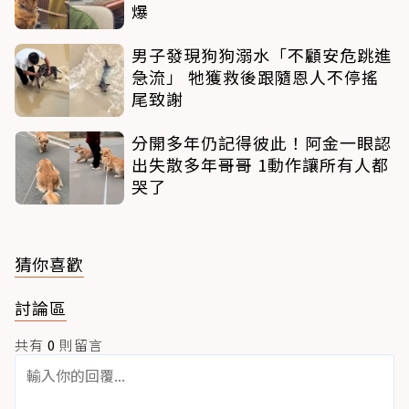
爆
男子發現狗狗溺水「不顧安危跳進
急流」 牠獲救後跟隨恩人不停搖
尾致謝
分開多年仍記得彼此！阿金一眼認
出失散多年哥哥 1動作讓所有人都
哭了
猜你喜歡
討論區
共有
0
則留言