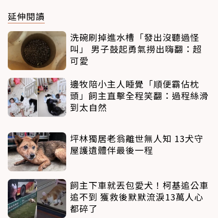
延伸閱讀
洗碗刷掉進水槽「發出沒聽過怪
叫」 男子鼓起勇氣撈出嗨翻：超
可愛
邊牧陪小主人睡覺「順便霸佔枕
頭」飼主直擊全程笑翻：過程絲滑
到太自然
坪林獨居老翁離世無人知 13犬守
屋護遺體伴最後一程
飼主下車就丟包愛犬！柯基追公車
追不到 獲救後默默流淚13萬人心
都碎了