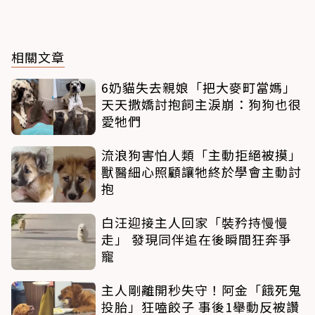
相關文章
6奶貓失去親娘「把大麥町當媽」
天天撒嬌討抱飼主淚崩：狗狗也很
愛牠們
流浪狗害怕人類「主動拒絕被摸」
獸醫細心照顧讓牠終於學會主動討
抱
白汪迎接主人回家「裝矜持慢慢
走」 發現同伴追在後瞬間狂奔爭
寵
主人剛離開秒失守！阿金「餓死鬼
投胎」狂嗑餃子 事後1舉動反被讚