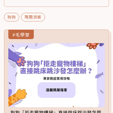
狗狗
瑪爾濟斯
#毛學堂
狗狗「拒走寵物樓梯」直接跳床跳沙發怎麼