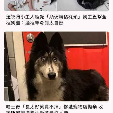
邊牧陪小主人睡覺「順便霸佔枕頭」飼主直擊全
程笑翻：過程絲滑到太自然
哈士奇「長太好笑賣不掉」慘遭寵物店拋棄 收
容所安排送養活動還是沒人要