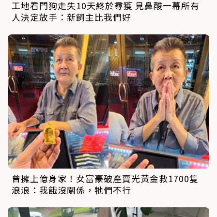
工地看門狗走失10天終於尋獲 見鼻酸一幕所有
人決定放手：新飼主比我們好
曾擁上億身家！女富豪破產賣光黃金救1700隻
浪浪：我餓沒關係，牠們不行