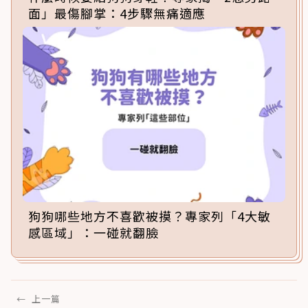
面」最傷腳掌：4步驟無痛適應
狗狗哪些地方不喜歡被摸？專家列「4大敏
感區域」：一碰就翻臉
←
上一篇