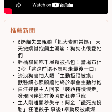
推薦新聞
6奶貓失去親娘「把大麥町當媽」 天
天撒嬌討抱飼主淚崩：狗狗也很愛牠
們
胖橘貓偷吃千層麵被抓包！當場石化
3秒「逃跑前還不忘叼走最後一口」
流浪狗害怕人類「主動拒絕被摸」
獸醫細心照顧讓牠終於學會主動討抱
白汪迎接主人回家「裝矜持慢慢走」
發現同伴追在後瞬間狂奔爭寵
主人剛離開秒失守！阿金「餓死鬼投
胎」狂嗑餃子 事後1舉動反被讚爆