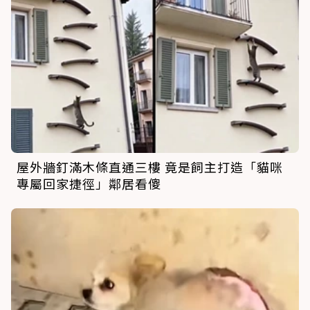
屋外牆釘滿木條直通三樓 竟是飼主打造「貓咪
專屬回家捷徑」鄰居看傻