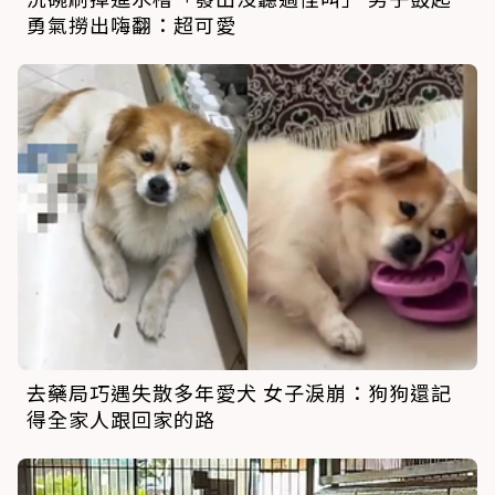
勇氣撈出嗨翻：超可愛
去藥局巧遇失散多年愛犬 女子淚崩：狗狗還記
得全家人跟回家的路