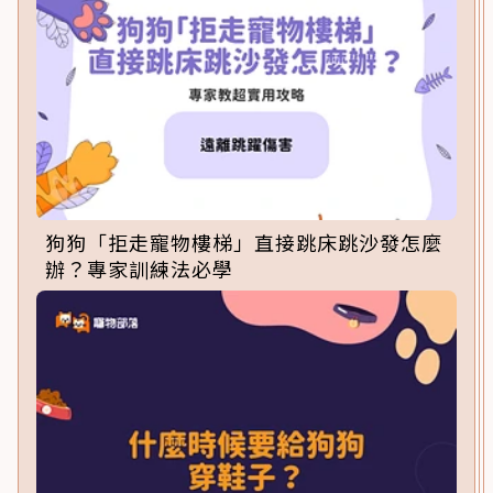
狗狗「拒走寵物樓梯」直接跳床跳沙發怎麼
辦？專家訓練法必學