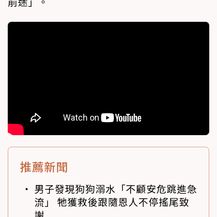
前途」。
推薦新聞
男子發現狗狗溺水「不顧安危跳進急
流」 牠獲救後跟隨恩人不停搖尾致
謝