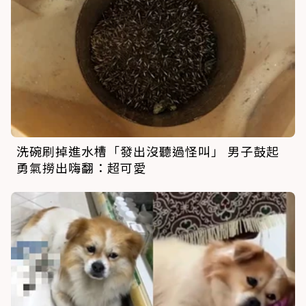
洗碗刷掉進水槽「發出沒聽過怪叫」 男子鼓起
勇氣撈出嗨翻：超可愛