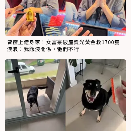
曾擁上億身家！女富豪破產賣光黃金救1700隻
浪浪：我餓沒關係，牠們不行