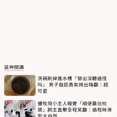
延伸閱讀
洗碗刷掉進水槽「發出沒聽過怪
叫」 男子鼓起勇氣撈出嗨翻：超
可愛
邊牧陪小主人睡覺「順便霸佔枕
頭」飼主直擊全程笑翻：過程絲滑
到太自然