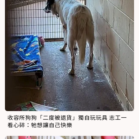
收容所狗狗「二度被退貨」獨自玩玩具 志工一
看心碎：牠想讓自己快樂