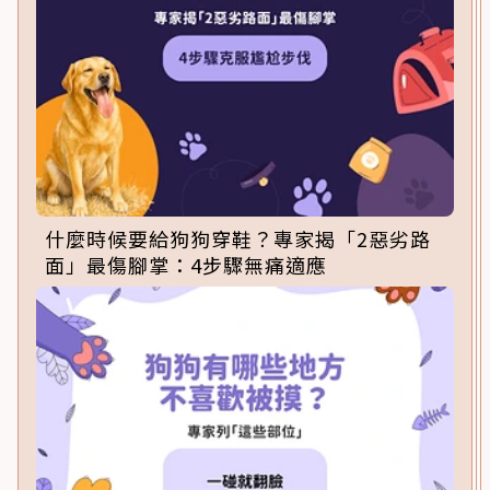
什麼時候要給狗狗穿鞋？專家揭「2惡劣路
面」最傷腳掌：4步驟無痛適應