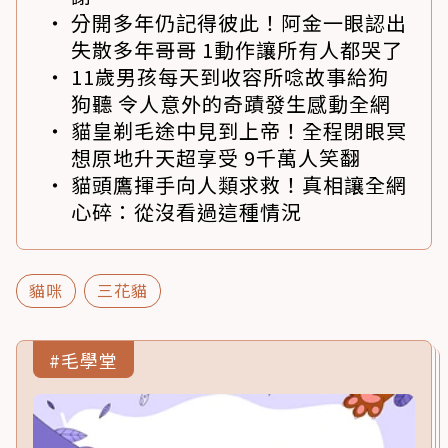
分開多年仍記得彼此！阿金一眼認出
失散多年哥哥 1動作讓所有人都哭了
11歲男孩每天到收容所唸故事給狗
狗聽 令人意外的奇蹟發生感動全網
貓皇剃毛途中見到上帝！全程閉眼冥
想原地升天超享受 9千萬人笑翻
貓頭鷹揮手向人類求救！真相讓全網
心碎：從沒看過這種情況
貓咪
三花貓
#毛學堂