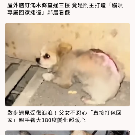
屋外牆釘滿木條直通三樓 竟是飼主打造「貓咪
專屬回家捷徑」鄰居看傻
散步遇見受傷浪浪！父女不忍心「直接打包回
家」親手養大180度變化超暖心