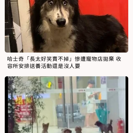
哈士奇「長太好笑賣不掉」慘遭寵物店拋棄 收
容所安排送養活動還是沒人要