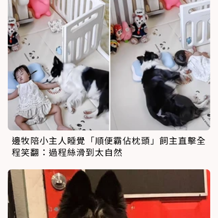
邊牧陪小主人睡覺「順便霸佔枕頭」飼主直擊全
程笑翻：過程絲滑到太自然