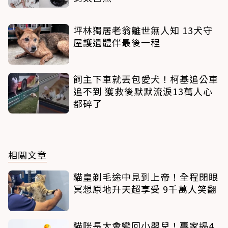
坪林獨居老翁離世無人知 13犬守
屋護遺體伴最後一程
飼主下車就丟包愛犬！柯基追公車
追不到 獲救後默默流淚13萬人心
都碎了
相關文章
貓皇剃毛途中見到上帝！全程閉眼
冥想原地升天超享受 9千萬人笑翻
貓咪長大會變回小嬰兒！專家揭4