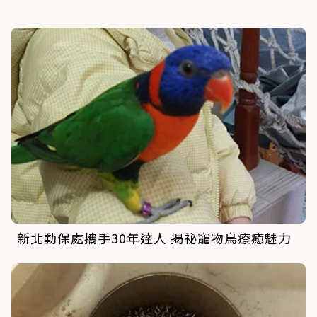
新北動保處攜手30年達人 揭祕寵物鳥療癒魅力