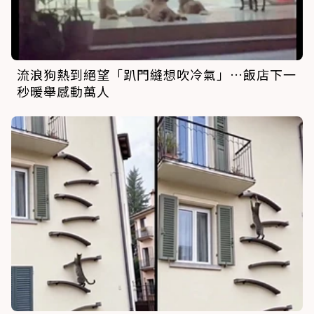
流浪狗熱到絕望「趴門縫想吹冷氣」…飯店下一
秒暖舉感動萬人