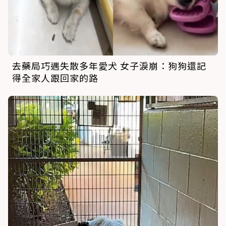
去藥局巧遇失散多年愛犬 女子淚崩：狗狗還記
得全家人跟回家的路