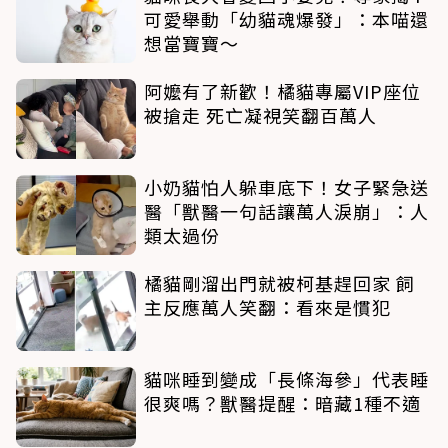
可愛舉動「幼貓魂爆發」：本喵還
想當寶寶～
阿嬤有了新歡！橘貓專屬VIP座位
被搶走 死亡凝視笑翻百萬人
小奶貓怕人躲車底下！女子緊急送
醫「獸醫一句話讓萬人淚崩」：人
類太過份
橘貓剛溜出門就被柯基趕回家 飼
主反應萬人笑翻：看來是慣犯
貓咪睡到變成「長條海參」代表睡
很爽嗎？獸醫提醒：暗藏1種不適