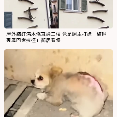
屋外牆釘滿木條直通三樓 竟是飼主打造「貓咪
專屬回家捷徑」鄰居看傻