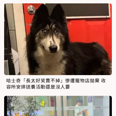
哈士奇「長太好笑賣不掉」慘遭寵物店拋棄 收
容所安排送養活動還是沒人要