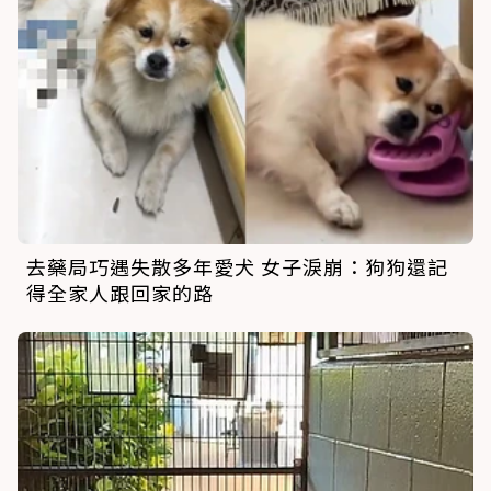
去藥局巧遇失散多年愛犬 女子淚崩：狗狗還記
得全家人跟回家的路