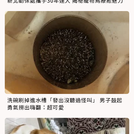
新北動保處攜手30年達人 揭祕寵物鳥療癒魅力
洗碗刷掉進水槽「發出沒聽過怪叫」 男子鼓起
勇氣撈出嗨翻：超可愛