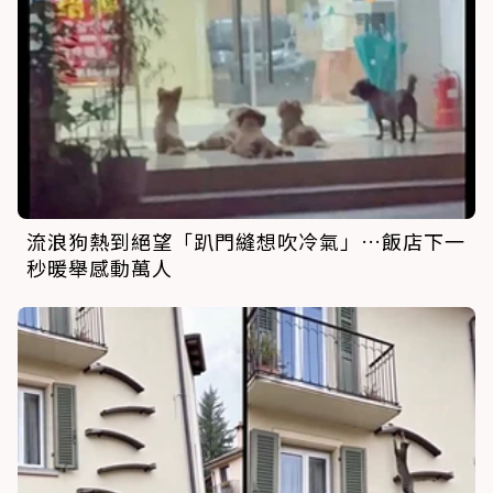
流浪狗熱到絕望「趴門縫想吹冷氣」…飯店下一
秒暖舉感動萬人