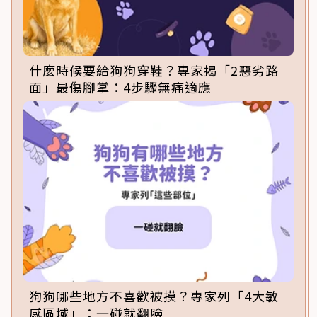
什麼時候要給狗狗穿鞋？專家揭「2惡劣路
面」最傷腳掌：4步驟無痛適應
狗狗哪些地方不喜歡被摸？專家列「4大敏
感區域」：一碰就翻臉