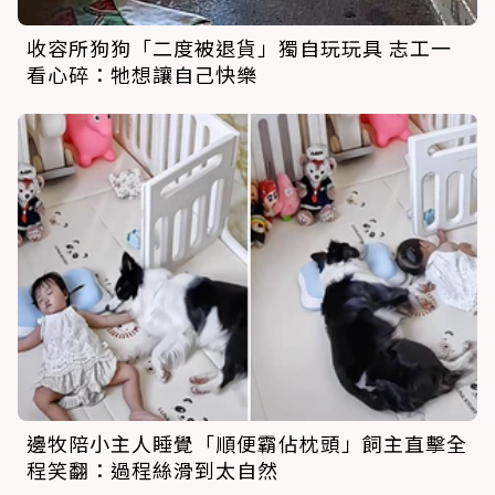
收容所狗狗「二度被退貨」獨自玩玩具 志工一
看心碎：牠想讓自己快樂
邊牧陪小主人睡覺「順便霸佔枕頭」飼主直擊全
程笑翻：過程絲滑到太自然