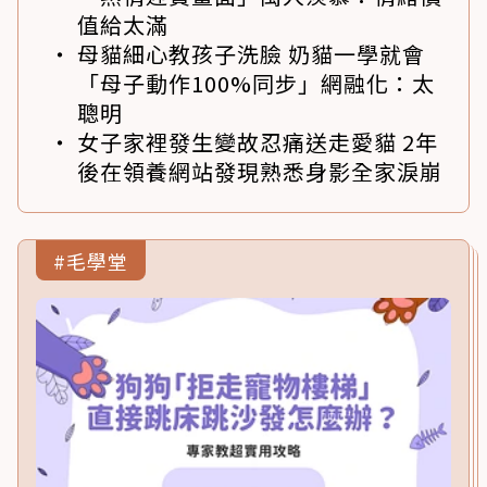
值給太滿
母貓細心教孩子洗臉 奶貓一學就會
「母子動作100%同步」網融化：太
聰明
女子家裡發生變故忍痛送走愛貓 2年
後在領養網站發現熟悉身影全家淚崩
#毛學堂