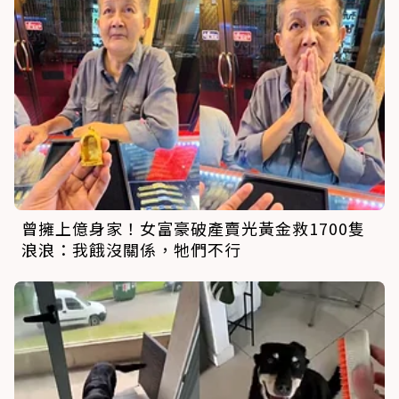
曾擁上億身家！女富豪破產賣光黃金救1700隻
浪浪：我餓沒關係，牠們不行