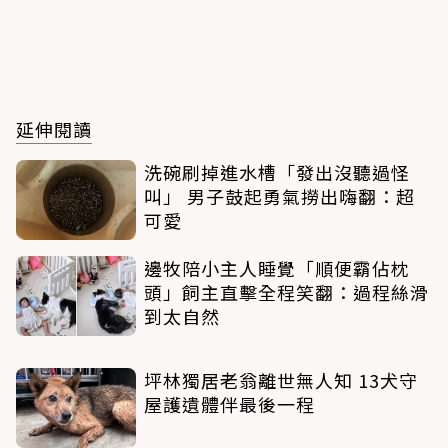
延伸閱讀
洗碗刷掉進水槽「發出沒聽過怪
叫」 男子鼓起勇氣撈出嗨翻：超
可愛
邊牧陪小主人睡覺「順便霸佔枕
頭」飼主直擊全程笑翻：過程絲滑
到太自然
坪林獨居老翁離世無人知 13犬守
屋護遺體伴最後一程