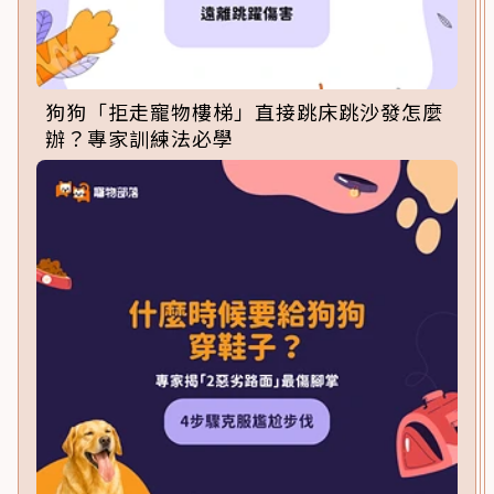
狗狗「拒走寵物樓梯」直接跳床跳沙發怎麼
辦？專家訓練法必學