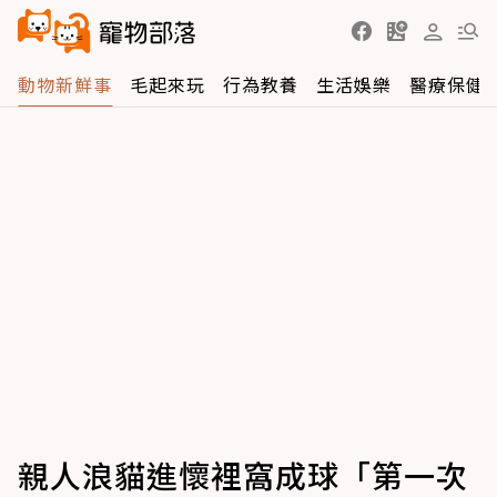
動物新鮮事
毛起來玩
行為教養
生活娛樂
醫療保健
親人浪貓進懷裡窩成球「第一次