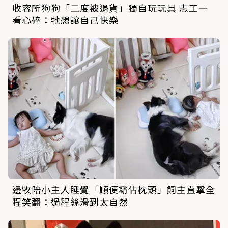
收容所狗狗「二度被退貨」獨自玩玩具 志工一
看心碎：牠想讓自己快樂
邊牧陪小主人睡覺「順便霸佔枕頭」飼主直擊全
程笑翻：過程絲滑到太自然