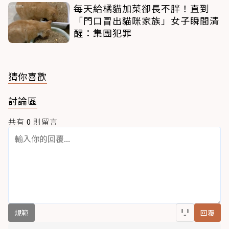
每天給橘貓加菜卻長不胖！直到
「門口冒出貓咪家族」女子瞬間清
醒：集團犯罪
猜你喜歡
討論區
共有
0
則留言
規範
回覆