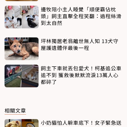
邊牧陪小主人睡覺「順便霸佔枕
頭」飼主直擊全程笑翻：過程絲滑
到太自然
坪林獨居老翁離世無人知 13犬守
屋護遺體伴最後一程
飼主下車就丟包愛犬！柯基追公車
追不到 獲救後默默流淚13萬人心
都碎了
相關文章
小奶貓怕人躲車底下！女子緊急送