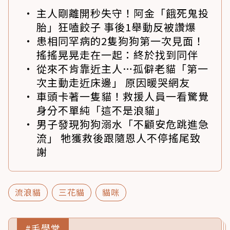
主人剛離開秒失守！阿金「餓死鬼投
胎」狂嗑餃子 事後1舉動反被讚爆
患相同罕病的2隻狗狗第一次見面！
搖搖晃晃走在一起：終於找到同伴
從來不肯靠近主人…孤僻老貓「第一
次主動走近床邊」 原因暖哭網友
車頭卡著一隻貓！救援人員一看驚覺
身分不單純「這不是浪貓」
男子發現狗狗溺水「不顧安危跳進急
流」 牠獲救後跟隨恩人不停搖尾致
謝
流浪貓
三花貓
貓咪
#毛學堂