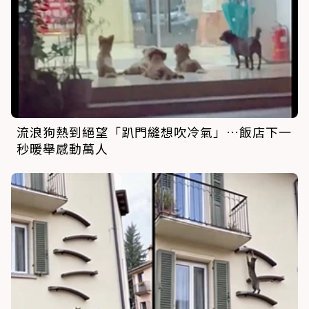
流浪狗熱到絕望「趴門縫想吹冷氣」…飯店下一
秒暖舉感動萬人