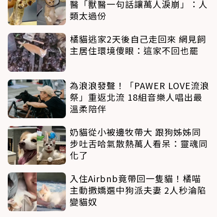
醫「獸醫一句話讓萬人淚崩」：人
類太過份
橘貓逃家2天後自己走回來 網見飼
主居住環境傻眼：這家不回也罷
為浪浪發聲！「PAWER LOVE流浪
祭」重返北流 18組音樂人唱出最
溫柔陪伴
奶貓從小被邊牧帶大 跟狗姊姊同
步吐舌哈氣散熱萬人看呆：靈魂同
化了
入住Airbnb竟帶回一隻貓！橘喵
主動撒嬌選中狗派夫妻 2人秒淪陷
變貓奴