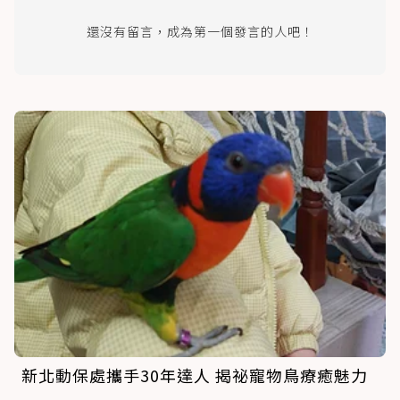
還沒有留言，成為第一個發言的人吧！
新北動保處攜手30年達人 揭祕寵物鳥療癒魅力