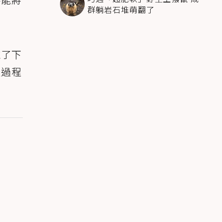
群躺岩石堆萌翻了
推了下
但過程