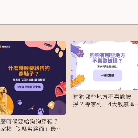
狗狗哪些地方不喜歡被
摸？專家列「4大敏感區
域」：一碰就翻臉
什麼時候要給狗狗穿鞋？
專家揭「2惡劣路面」最傷
腳掌：4步驟無痛適應