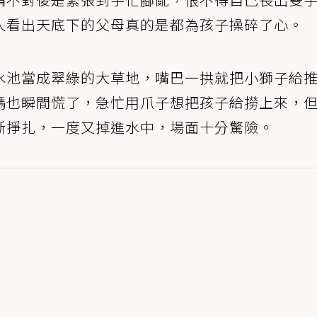
人看出天底下的父母真的是都為孩子操碎了心。
水池當成翠綠的大草地，嘴巴一拱就把小獅子給
媽也瞬間慌了，急忙用爪子想把孩子給撈上來，
斷掙扎，一度又掉進水中，場面十分驚險。