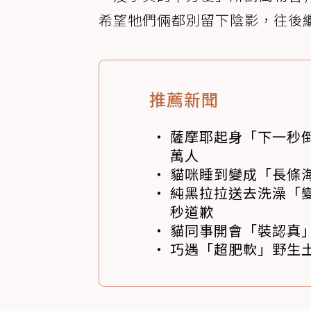
希望牠們倆都別留下陰影，往後
推薦新聞
薩摩耶起身「下一秒
萬人
貓咪睡到變成「長條
純黑拉拉送去洗澡「變
秒道歉
貓同事開會「裝認真」
巧遇「超肥軟」野生土