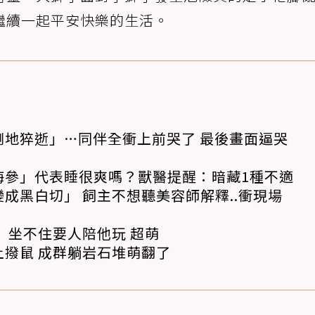
繼續一起平安快樂的生活。
倒地猝逝」…同伴全衝上前哭了 最後畫面逼哭
海參」代表睡很爽嗎？獸醫提醒：暗藏1種不適
成黑白切」 飼主不想聽美容師解釋..衝現場
 坐不住要人陪他玩 超萌
撥鼠 成群躺岩石堆萌翻了