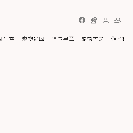
聊星室
寵物迷因
悼念專區
寵物村民
作者群