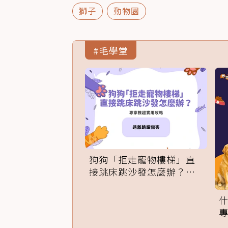
獅子
動物園
#毛學堂
狗狗「拒走寵物樓梯」直
接跳床跳沙發怎麼辦？專
家訓練法必學