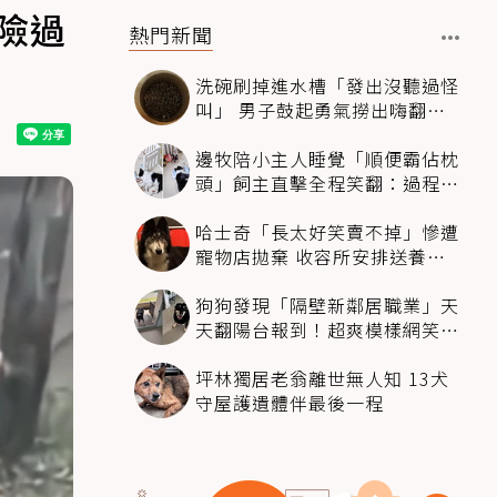
險過
熱門新聞
洗碗刷掉進水槽「發出沒聽過怪
叫」 男子鼓起勇氣撈出嗨翻：
超可愛
邊牧陪小主人睡覺「順便霸佔枕
頭」飼主直擊全程笑翻：過程絲
滑到太自然
哈士奇「長太好笑賣不掉」慘遭
寵物店拋棄 收容所安排送養活
動還是沒人要
狗狗發現「隔壁新鄰居職業」天
天翻陽台報到！超爽模樣網笑
翻：進到遊樂園
坪林獨居老翁離世無人知 13犬
守屋護遺體伴最後一程