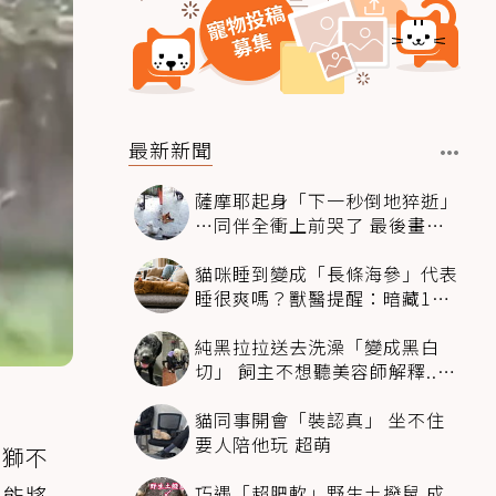
最新新聞
薩摩耶起身「下一秒倒地猝逝」
…同伴全衝上前哭了 最後畫面
逼哭萬人
貓咪睡到變成「長條海參」代表
睡很爽嗎？獸醫提醒：暗藏1種
不適
純黑拉拉送去洗澡「變成黑白
切」 飼主不想聽美容師解釋..衝
現場秒道歉
貓同事開會「裝認真」 坐不住
要人陪他玩 超萌
母獅不
巧遇「超肥軟」野生土撥鼠 成
手能將