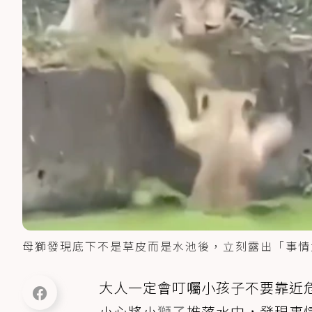
母獅發現底下不是草皮而是水池後，立刻露出「事情
大人一定會叮囑小孩子不要靠近
小心將小
獅子
推落水中，發現事