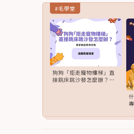
#毛學堂
狗狗「拒走寵物樓梯」直
接跳床跳沙發怎麼辦？專
家訓練法必學