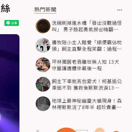
粉絲
熱門新聞
洗碗刷掉進水槽「發出沒聽過怪
叫」 男子鼓起勇氣撈出嗨翻：
超可愛
邊牧陪小主人睡覺「順便霸佔枕
頭」飼主直擊全程笑翻：過程絲
滑到太自然
坪林獨居老翁離世無人知 13犬
守屋護遺體伴最後一程
飼主下車就丟包愛犬！柯基追公
車追不到 獲救後默默流淚13萬
人心都碎了
地球上最神秘幽靈大貓現身！森
林裡默默活了8年半 超珍貴畫面
科學家嗨翻