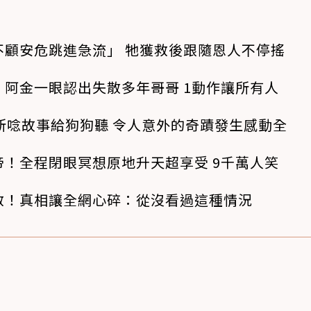
不顧安危跳進急流」 牠獲救後跟隨恩人不停搖
阿金一眼認出失散多年哥哥 1動作讓所有人
所唸故事給狗狗聽 令人意外的奇蹟發生感動全
！全程閉眼冥想原地升天超享受 9千萬人笑
救！真相讓全網心碎：從沒看過這種情況