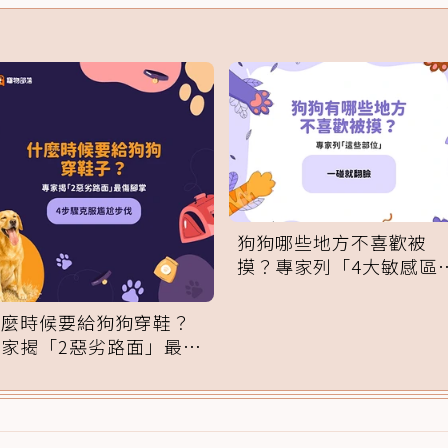
狗狗哪些地方不喜歡被
摸？專家列「4大敏感區
域」：一碰就翻臉
什麼時候要給狗狗穿鞋？
專家揭「2惡劣路面」最傷
腳掌：4步驟無痛適應