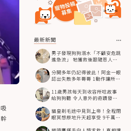
最新新聞
男子發現狗狗溺水「不顧安危跳
進急流」 牠獲救後跟隨恩人不
停搖尾致謝
分開多年仍記得彼此！阿金一眼
認出失散多年哥哥 1動作讓所有
人都哭了
11歲男孩每天到收容所唸故事
給狗狗聽 令人意外的奇蹟發生
感動全網
所吸
貓皇剃毛途中見到上帝！全程閉
眼冥想原地升天超享受 9千萬人
在幹
笑翻
貓頭鷹揮手向人類求救！真相讓