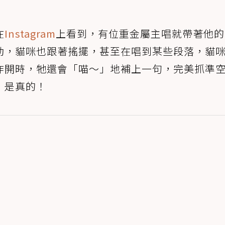
在
Instagram
上看到，有位重金屬主唱就帶著他的
勁，貓咪也跟著搖擺，甚至在唱到某些段落，貓
炸開時，牠還會「喵～」地補上一句，完美抓準
，是真的！