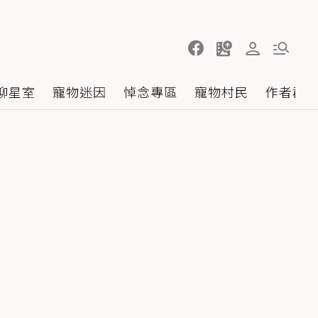
聊星室
寵物迷因
悼念專區
寵物村民
作者群