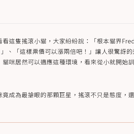
看這隻搖滾小貓，大家紛紛說：「根本貓界Fredd
是AI」、「這樣票價可以漲兩倍吧！」讓人很驚訝
，貓咪居然可以適應這種環境，看來從小就開始
咪竟成為最搶眼的那顆巨星，搖滾不只是態度，