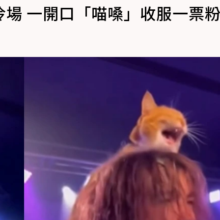
冷場 一開口「喵嗓」收服一票