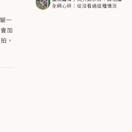
全網心碎：從沒看過這種情況
貓一
咪會加
空拍，