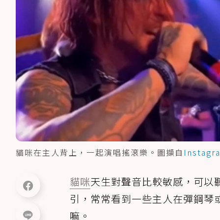
貓咪在主人背上，一起演唱搖滾樂。圖擷自
Instagr
貓咪
天生對聲音比較敏感，可以
引，常常看到一些主人在彈鋼琴
嘛。