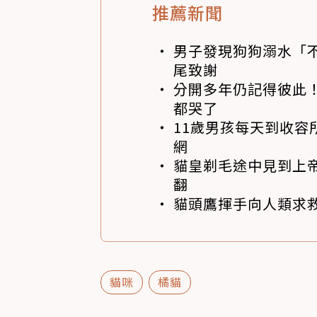
推薦新聞
男子發現狗狗溺水「
尾致謝
分開多年仍記得彼此！
都哭了
11歲男孩每天到收容
網
貓皇剃毛途中見到上帝
翻
貓頭鷹揮手向人類求
貓咪
橘貓