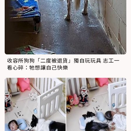
收容所狗狗「二度被退貨」獨自玩玩具 志工一
看心碎：牠想讓自己快樂