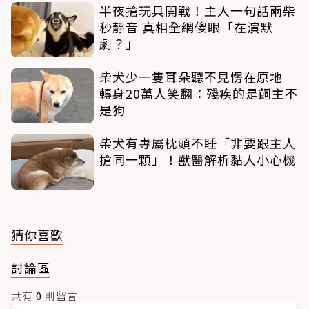
半夜搶玩具開戰！主人一句話兩柴
秒靜音 真相全網傻眼「在演默
劇？」
柴犬少一隻耳朵聽不見愣在原地
轉身20萬人笑翻：殘疾的是飼主不
是狗
柴犬有專屬枕頭不睡「非要跟主人
搶同一顆」！獸醫解析黏人小心機
猜你喜歡
討論區
共有
0
則留言