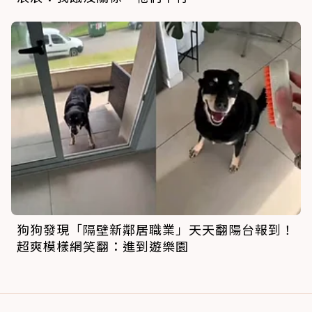
狗狗發現「隔壁新鄰居職業」天天翻陽台報到！
超爽模樣網笑翻：進到遊樂園