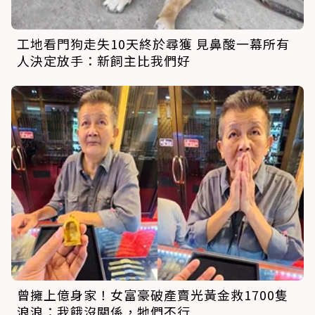
工地看門狗走失10天終於尋獲 見鼻酸一幕所有
人決定放手：新飼主比我們好
曾擁上億身家！女富豪破產賣光黃金救1700隻
浪浪：我餓沒關係，牠們不行