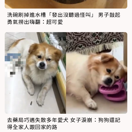
洗碗刷掉進水槽「發出沒聽過怪叫」 男子鼓起
勇氣撈出嗨翻：超可愛
去藥局巧遇失散多年愛犬 女子淚崩：狗狗還記
得全家人跟回家的路