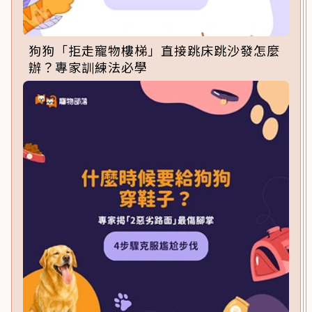
狗狗「拒走寵物樓梯」直接跳床跳沙發怎麼
辦？專家訓練法必學