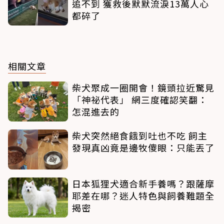
追不到 獲救後默默流淚13萬人心
都碎了
相關文章
柴犬聚成一圈開會！鏡頭拉近驚見
「神祕代表」 網三度確認笑翻：
怎混進去的
柴犬突然絕食餓到吐也不吃 飼主
發現真凶竟是邊牧傻眼：只能丟了
日本狐狸犬適合新手養嗎？跟薩摩
耶差在哪？迷人特色與飼養難題全
揭密