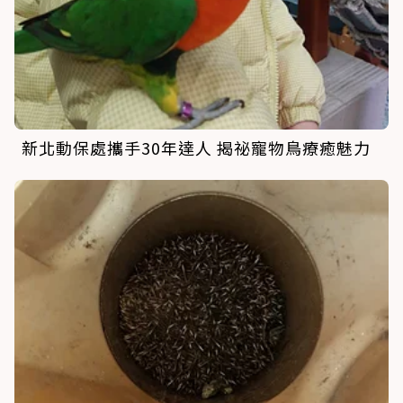
新北動保處攜手30年達人 揭祕寵物鳥療癒魅力