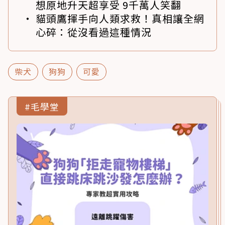
想原地升天超享受 9千萬人笑翻
貓頭鷹揮手向人類求救！真相讓全網
心碎：從沒看過這種情況
柴犬
狗狗
可愛
#毛學堂