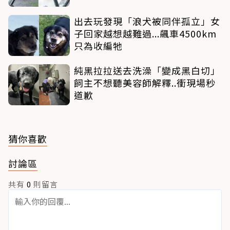
出去玩發現「浪犬被同伴孤立」女
子回家越想越難過...飆車4500km
只為收編牠
純黑拉拉送去洗澡「變成黑白切」
飼主不想聽美容師解釋..衝現場秒
道歉
猜你喜歡
討論區
共有
0
則留言