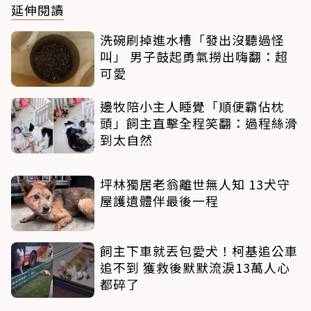
延伸閱讀
洗碗刷掉進水槽「發出沒聽過怪
叫」 男子鼓起勇氣撈出嗨翻：超
可愛
邊牧陪小主人睡覺「順便霸佔枕
頭」飼主直擊全程笑翻：過程絲滑
到太自然
坪林獨居老翁離世無人知 13犬守
屋護遺體伴最後一程
飼主下車就丟包愛犬！柯基追公車
追不到 獲救後默默流淚13萬人心
都碎了