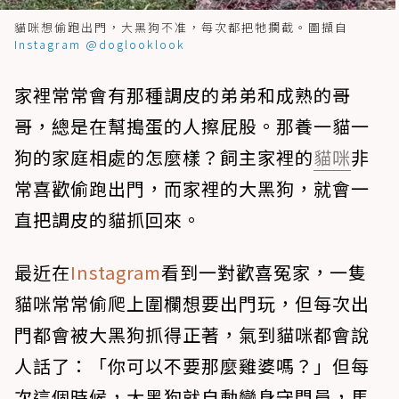
貓咪想偷跑出門，大黑狗不准，每次都把牠攔截。圖擷自
Instagram @doglooklook
家裡常常會有那種調皮的弟弟和成熟的哥
哥，總是在幫搗蛋的人擦屁股。那養一貓一
狗的家庭相處的怎麼樣？飼主家裡的
貓咪
非
常喜歡偷跑出門，而家裡的大黑狗，就會一
直把調皮的貓抓回來。
最近在
Instagram
看到一對歡喜冤家，一隻
貓咪常常偷爬上圍欄想要出門玩，但每次出
門都會被大黑狗抓得正著，氣到貓咪都會說
人話了：「你可以不要那麼雞婆嗎？」但每
次這個時候，大黑狗就自動變身守門員，馬