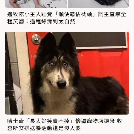
邊牧陪小主人睡覺「順便霸佔枕頭」飼主直擊全
程笑翻：過程絲滑到太自然
哈士奇「長太好笑賣不掉」慘遭寵物店拋棄 收
容所安排送養活動還是沒人要