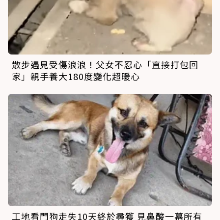
散步遇見受傷浪浪！父女不忍心「直接打包回
家」親手養大180度變化超暖心
工地看門狗走失10天終於尋獲 見鼻酸一幕所有