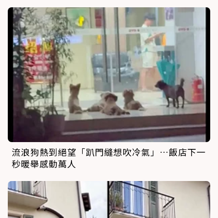
流浪狗熱到絕望「趴門縫想吹冷氣」…飯店下一
秒暖舉感動萬人