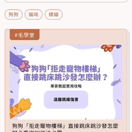
狗狗
貓咪
橘貓
#毛學堂
狗狗「拒走寵物樓梯」直接跳床跳沙發怎麼