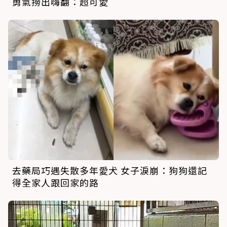
勇氣撈出嗨翻：超可愛
去藥局巧遇失散多年愛犬 女子淚崩：狗狗還記
得全家人跟回家的路