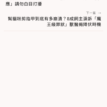
應」請勿白目打擾
下一篇
→
幫貓咪剪指甲到底有多崩潰？8成飼主淚訴「魔
王級罪狀」獸醫揭降伏時機