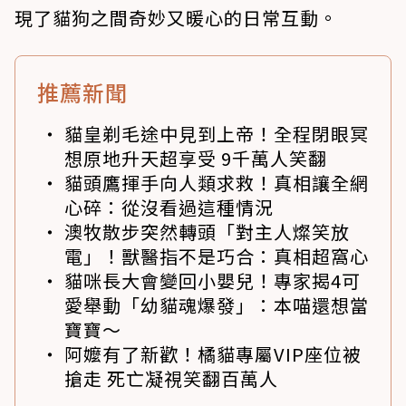
現了貓狗之間奇妙又暖心的日常互動。
推薦新聞
貓皇剃毛途中見到上帝！全程閉眼冥
想原地升天超享受 9千萬人笑翻
貓頭鷹揮手向人類求救！真相讓全網
心碎：從沒看過這種情況
澳牧散步突然轉頭「對主人燦笑放
電」！獸醫指不是巧合：真相超窩心
貓咪長大會變回小嬰兒！專家揭4可
愛舉動「幼貓魂爆發」：本喵還想當
寶寶～
阿嬤有了新歡！橘貓專屬VIP座位被
搶走 死亡凝視笑翻百萬人