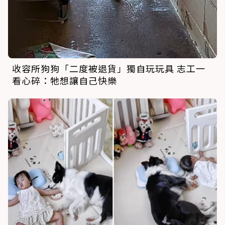
收容所狗狗「二度被退貨」獨自玩玩具 志工一
看心碎：牠想讓自己快樂