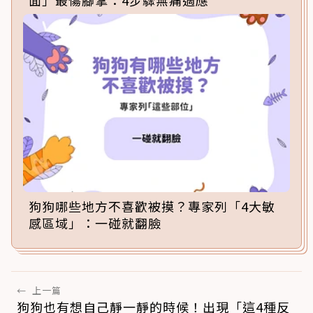
面」最傷腳掌：4步驟無痛適應
狗狗哪些地方不喜歡被摸？專家列「4大敏
感區域」：一碰就翻臉
←
上一篇
狗狗也有想自己靜一靜的時候！出現「這4種反