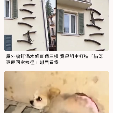
屋外牆釘滿木條直通三樓 竟是飼主打造「貓咪
專屬回家捷徑」鄰居看傻