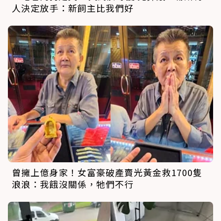
人決定放手：新飼主比我們好
曾擁上億身家！女富豪破產賣光黃金救1700隻
浪浪：我餓沒關係，牠們不行