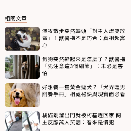
相關文章
澳牧散步突然轉頭「對主人燦笑放
電」！獸醫指不是巧合：真相超窩
心
狗狗突然躲起來是怎麼了？獸醫指
「先注意這3個細節」：未必是害
怕
好想養一隻黃金獵犬？「犬界暖男
飼養手冊」相處祕訣與現實面必看
橘貓剛溜出門就被柯基趕回家 飼
主反應萬人笑翻：看來是慣犯