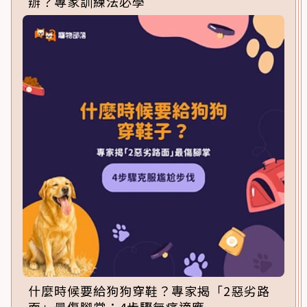
辦？專家訓練法必學
什麼時候要給狗狗穿鞋？專家揭「2惡劣路