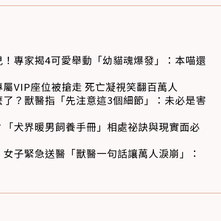
兒！專家揭4可愛舉動「幼貓魂爆發」：本喵還
屬VIP座位被搶走 死亡凝視笑翻百萬人
麼了？獸醫指「先注意這3個細節」：未必是害
？「犬界暖男飼養手冊」相處祕訣與現實面必
！女子緊急送醫「獸醫一句話讓萬人淚崩」：