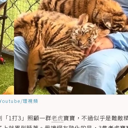
Youtube/環視頻
「1打3」照顧一群
老虎
寶寶，不過似乎是難敵
子上就累到睡著。最讓網友融化的是，3隻老虎寶