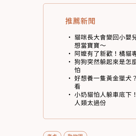
推薦新聞
貓咪長大會變回小嬰
想當寶寶～
阿嬤有了新歡！橘貓專
狗狗突然躲起來是怎
怕
好想養一隻黃金獵犬
看
小奶貓怕人躲車底下
人類太過份