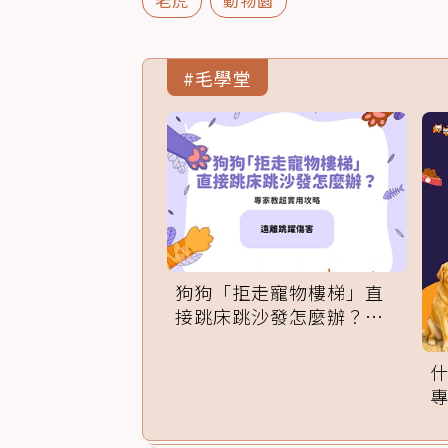
老虎
動物園
#毛學堂
狗狗「拒走寵物樓梯」直
接跳床跳沙發怎麼辦？專
家訓練法必學