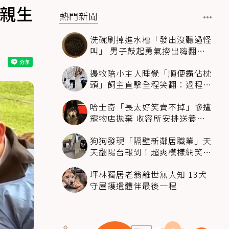
比親生
熱門新聞
洗碗刷掉進水槽「發出沒聽過怪
叫」 男子鼓起勇氣撈出嗨翻：
超可愛
邊牧陪小主人睡覺「順便霸佔枕
頭」飼主直擊全程笑翻：過程絲
滑到太自然
哈士奇「長太好笑賣不掉」慘遭
寵物店拋棄 收容所安排送養活
動還是沒人要
狗狗發現「隔壁新鄰居職業」天
天翻陽台報到！超爽模樣網笑
翻：進到遊樂園
坪林獨居老翁離世無人知 13犬
守屋護遺體伴最後一程