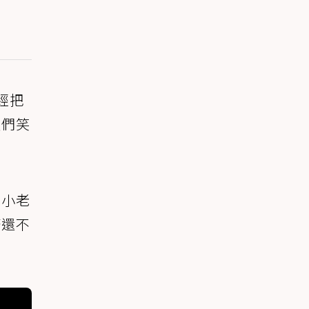
經把
友們笑
比小老
著還不