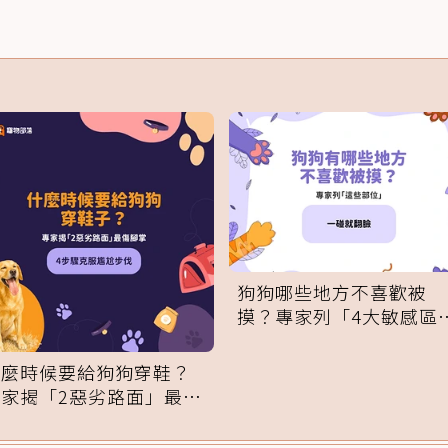
狗狗哪些地方不喜歡被
摸？專家列「4大敏感區
域」：一碰就翻臉
什麼時候要給狗狗穿鞋？
專家揭「2惡劣路面」最傷
腳掌：4步驟無痛適應