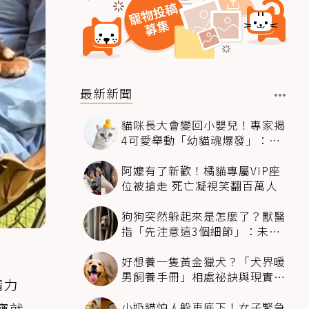
最新新聞
貓咪長大會變回小嬰兒！專家揭
4可愛舉動「幼貓魂爆發」：本
喵還想當寶寶～
阿嬤有了新歡！橘貓專屬VIP座
位被搶走 死亡凝視笑翻百萬人
狗狗突然躲起來是怎麼了？獸醫
指「先注意這3個細節」：未必
是害怕
好想養一隻黃金獵犬？「犬界暖
男飼養手冊」相處祕訣與現實面
精力
必看
小奶貓怕人躲車底下！女子緊急
寶就