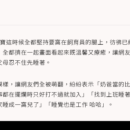
寶寶這時候全都堅持要窩在飼育員的腿上，彷彿已
，全都擠在一起畫面看起來既溫馨又療癒，讓網
父母忍不住先睡著。
模樣，讓網友們全被萌翻，紛紛表示「奶爸當的
事都在擺爛時只好打不過就加入」「找到上班睡
家睡成一窩兒了」「睡覺也是工作 哈哈」。