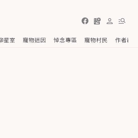
聊星室
寵物迷因
悼念專區
寵物村民
作者群