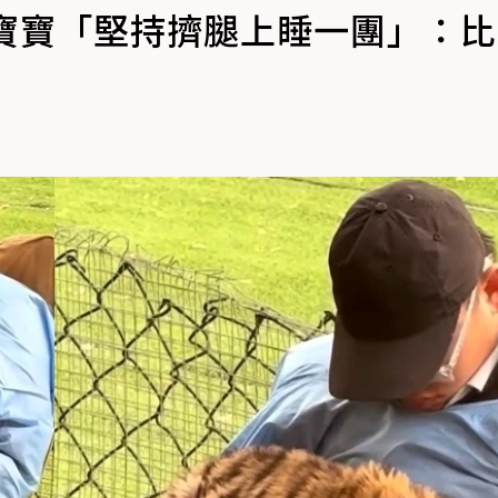
虎寶寶「堅持擠腿上睡一團」：