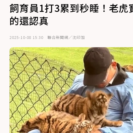
飼育員1打3累到秒睡！老
的還認真
2025-10-08 15:30
聯合新聞網／沈印加