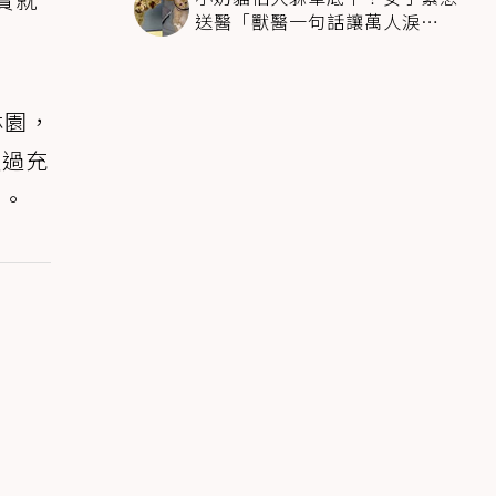
送醫「獸醫一句話讓萬人淚
崩」：人類太過份
林園，
太過充
睡。