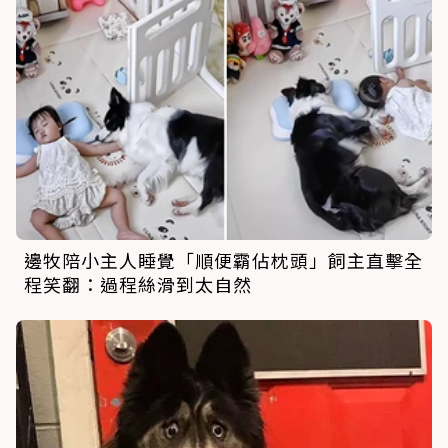
邊牧陪小主人睡覺「順便霸佔枕頭」飼主直擊全
程笑翻：過程絲滑到太自然