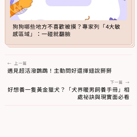
狗狗哪些地方不喜歡被摸？專家列「4大敏
感區域」：一碰就翻臉
←
上一篇
遇見超活潑鸚鵡！主動問好還揮翅說掰掰
下一篇
→
好想養一隻黃金獵犬？「犬界暖男飼養手冊」相
處祕訣與現實面必看