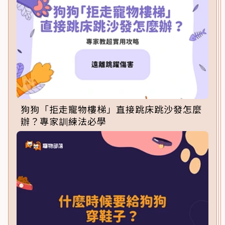
狗狗「拒走寵物樓梯」直接跳床跳沙發怎麼
辦？專家訓練法必學