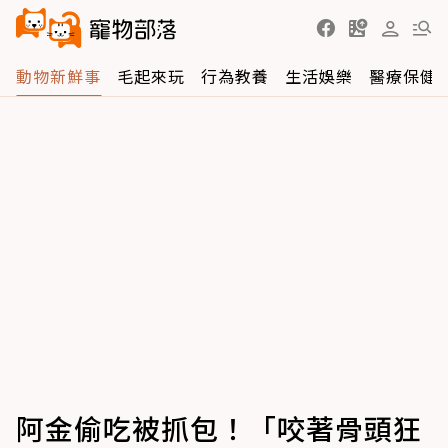
動物新鮮事
毛起來玩
行為教養
生活娛樂
醫療保健
阿金偷吃被抓包！「咬著骨頭狂