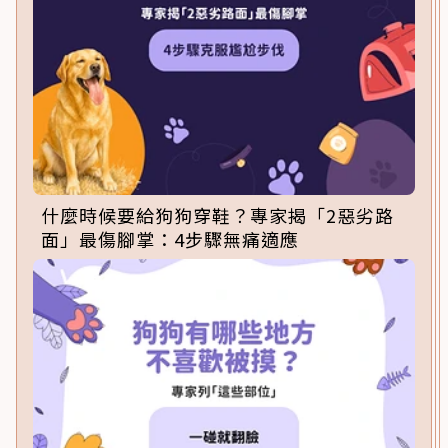
什麼時候要給狗狗穿鞋？專家揭「2惡劣路
面」最傷腳掌：4步驟無痛適應