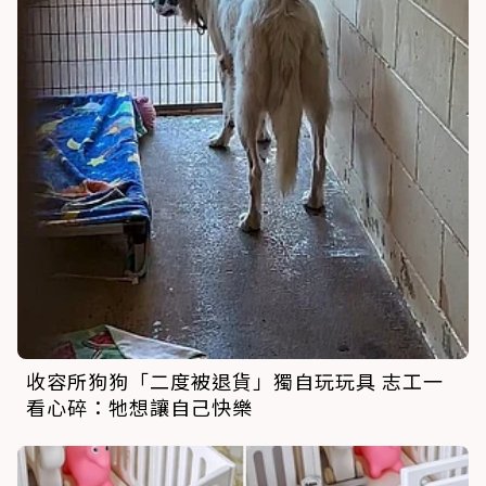
收容所狗狗「二度被退貨」獨自玩玩具 志工一
看心碎：牠想讓自己快樂