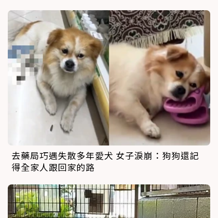
去藥局巧遇失散多年愛犬 女子淚崩：狗狗還記
得全家人跟回家的路