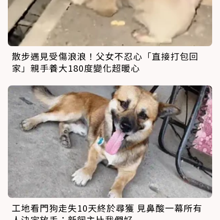
散步遇見受傷浪浪！父女不忍心「直接打包回
家」親手養大180度變化超暖心
工地看門狗走失10天終於尋獲 見鼻酸一幕所有
人決定放手：新飼主比我們好