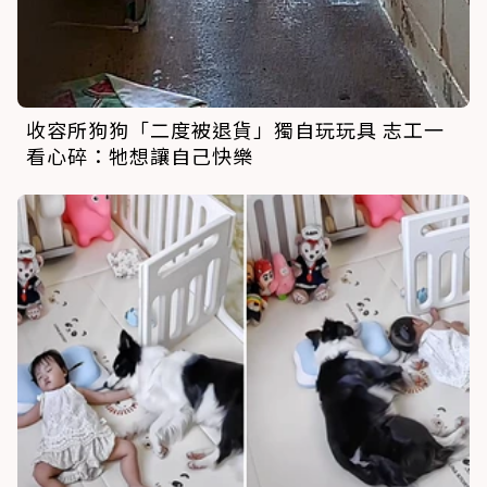
收容所狗狗「二度被退貨」獨自玩玩具 志工一
看心碎：牠想讓自己快樂