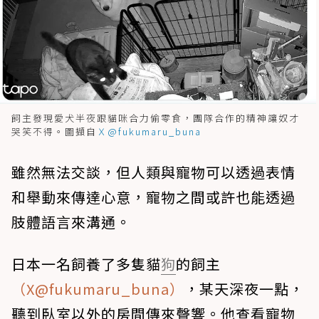
飼主發現愛犬半夜跟貓咪合力偷零食，團隊合作的精神讓奴才
哭笑不得。圖擷自
Ｘ@fukumaru_buna
雖然無法交談，但人類與寵物可以透過表情
和舉動來傳達心意，寵物之間或許也能透過
肢體語言來溝通。
日本一名飼養了多隻貓
狗
的飼主
（X@fukumaru_buna）
，某天深夜一點，
聽到臥室以外的房間傳來聲響。他查看寵物