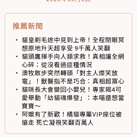
推薦新聞
貓皇剃毛途中見到上帝！全程閉眼冥
想原地升天超享受 9千萬人笑翻
貓頭鷹揮手向人類求救！真相讓全網
心碎：從沒看過這種情況
澳牧散步突然轉頭「對主人燦笑放
電」！獸醫指不是巧合：真相超窩心
貓咪長大會變回小嬰兒！專家揭4可
愛舉動「幼貓魂爆發」：本喵還想當
寶寶～
阿嬤有了新歡！橘貓專屬VIP座位被
搶走 死亡凝視笑翻百萬人