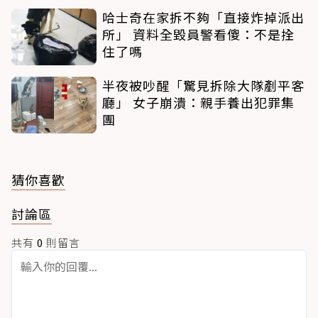
哈士奇在家拆不夠「直接炸掉派出
所」 資料全毀員警看傻：不是拴
住了嗎
半夜被吵醒「驚見拆除大隊剷平客
廳」 女子崩潰：親手養出犯罪集
團
猜你喜歡
討論區
共有
0
則留言