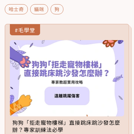
哈士奇
貓咪
狗
#毛學堂
狗狗「拒走寵物樓梯」直接跳床跳沙發怎麼
辦？專家訓練法必學