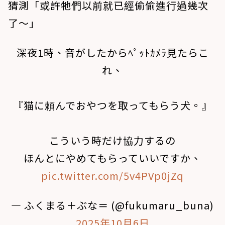
猜測「或許牠們以前就已經偷偷進行過幾次
了～」
深夜1時、音がしたからﾍﾟｯﾄｶﾒﾗ見たらこ
れ、
『猫に頼んでおやつを取ってもらう犬。』
こういう時だけ協力するの
ほんとにやめてもらっていいですか、
pic.twitter.com/5v4PVp0jZq
— ふくまる＋ぶな＝ (@fukumaru_buna)
2025年10月6日