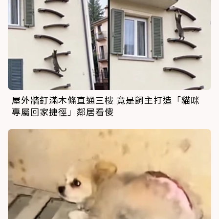
屋外牆釘滿木條直通三樓 竟是飼主打造「貓咪
專屬回家捷徑」鄰居看傻