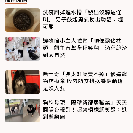
洗碗刷掉進水槽「發出沒聽過怪
叫」 男子鼓起勇氣撈出嗨翻：超
可愛
邊牧陪小主人睡覺「順便霸佔枕
頭」飼主直擊全程笑翻：過程絲滑
到太自然
哈士奇「長太好笑賣不掉」慘遭寵
物店拋棄 收容所安排送養活動還
是沒人要
狗狗發現「隔壁新鄰居職業」天天
翻陽台報到！超爽模樣網笑翻：進
到遊樂園