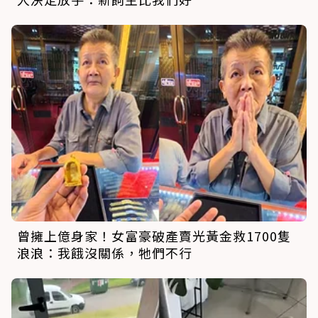
曾擁上億身家！女富豪破產賣光黃金救1700隻
浪浪：我餓沒關係，牠們不行