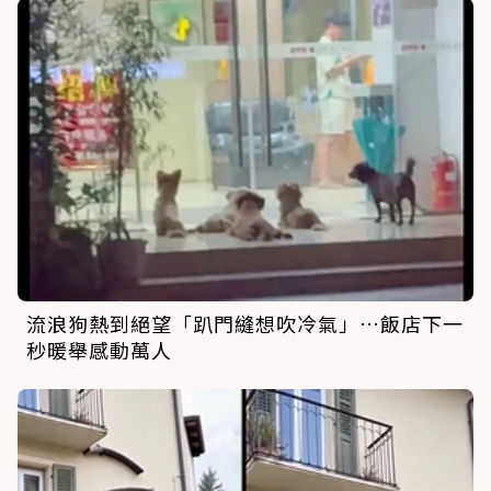
流浪狗熱到絕望「趴門縫想吹冷氣」…飯店下一
秒暖舉感動萬人