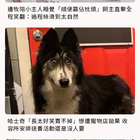
邊牧陪小主人睡覺「順便霸佔枕頭」飼主直擊全
程笑翻：過程絲滑到太自然
哈士奇「長太好笑賣不掉」慘遭寵物店拋棄 收
容所安排送養活動還是沒人要