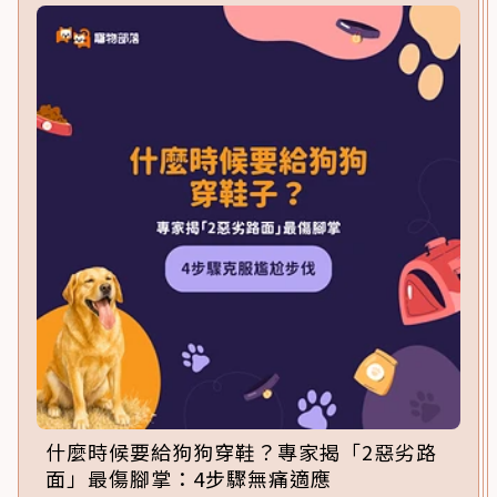
什麼時候要給狗狗穿鞋？專家揭「2惡劣路
面」最傷腳掌：4步驟無痛適應