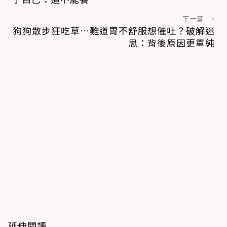
下一篇
→
狗狗散步狂吃草…難道胃不舒服想催吐？破解迷
思：背後原因更單純
延伸閱讀