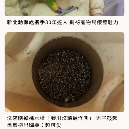
新北動保處攜手30年達人 揭祕寵物鳥療癒魅力
洗碗刷掉進水槽「發出沒聽過怪叫」 男子鼓起
勇氣撈出嗨翻：超可愛