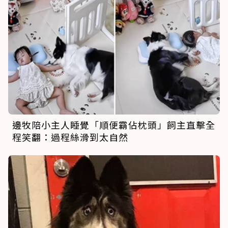
邊牧陪小主人睡覺「順便霸佔枕頭」飼主直擊全
程笑翻：過程絲滑到太自然