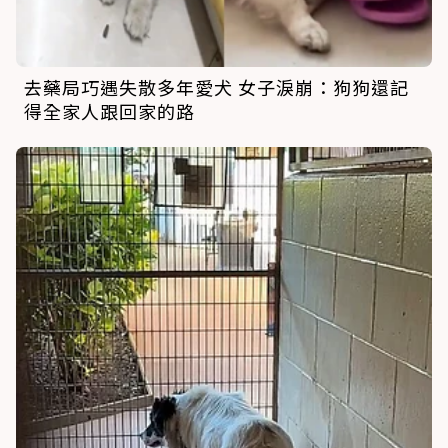
去藥局巧遇失散多年愛犬 女子淚崩：狗狗還記
得全家人跟回家的路