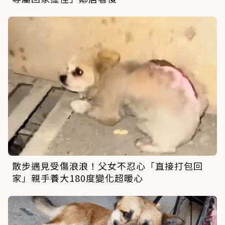
散步遇見受傷浪浪！父女不忍心「直接打包回
家」親手養大180度變化超暖心