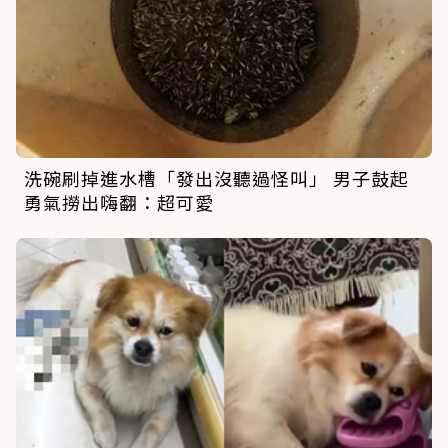
洗碗刷掉進水槽「發出沒聽過怪叫」 男子鼓起
勇氣撈出嗨翻：超可愛