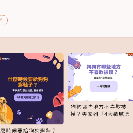
狗
狗狗哪些地方不喜歡被
摸？專家列「4大敏感區
域」：一碰就翻臉
什麼時候要給狗狗穿鞋？