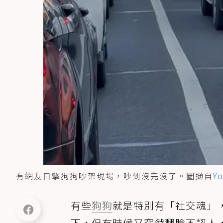
有網友目擊狗狗吵架現場，吵到沒完沒了。圖擷自
Y
有些
狗狗
就是特別有「社交魂」
下，但有時候又突然翻臉不認人