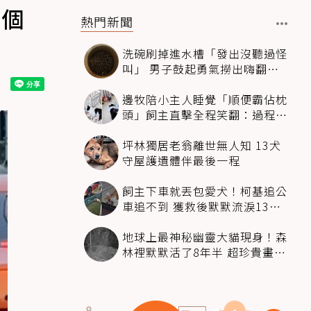
吵個
熱門新聞
洗碗刷掉進水槽「發出沒聽過怪
叫」 男子鼓起勇氣撈出嗨翻：
超可愛
邊牧陪小主人睡覺「順便霸佔枕
頭」飼主直擊全程笑翻：過程絲
滑到太自然
坪林獨居老翁離世無人知 13犬
守屋護遺體伴最後一程
飼主下車就丟包愛犬！柯基追公
車追不到 獲救後默默流淚13萬
人心都碎了
地球上最神秘幽靈大貓現身！森
林裡默默活了8年半 超珍貴畫面
科學家嗨翻