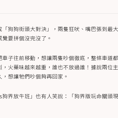
成「狗狗街頭大對決」，兩隻狂吠、嘴巴張到最
感覺要拼個沒完沒了。
把車子往前移動，想讓兩隻吵個徹底，整條車道
烈，火藥味越來越重，誰也不放過誰！據說兩位
久，想讓牠們吵個夠再回家。
vs狗界放牛班」也有人笑說：「狗界版玩命關頭