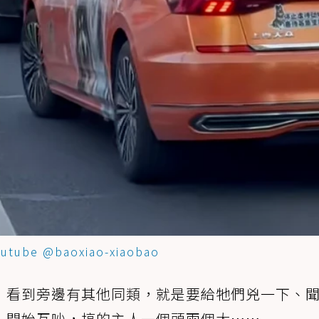
outube @baoxiao-xiaobao
，看到旁邊有其他同類，就是要給牠們兇一下、
，開始互吵，搞的主人一個頭兩個大……