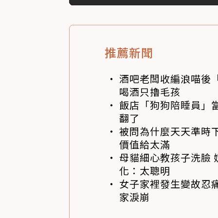
推薦新聞
酒吧老闆收編浪喵後
喝酒只擼毛孩
飯店「狗狗陪睡員」
翻了
被問為什麼天天準時下
價值給太滿
母貓細心教孩子洗臉 
化：太聰明
女子家裡發生變故忍痛
家淚崩