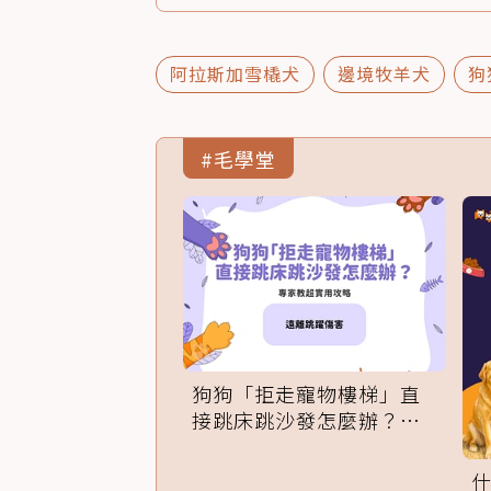
阿拉斯加雪橇犬
邊境牧羊犬
狗
#毛學堂
狗狗「拒走寵物樓梯」直
接跳床跳沙發怎麼辦？專
家訓練法必學