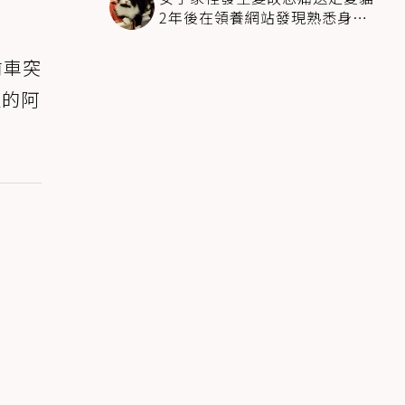
2年後在領養網站發現熟悉身影
全家淚崩
前車突
人的阿