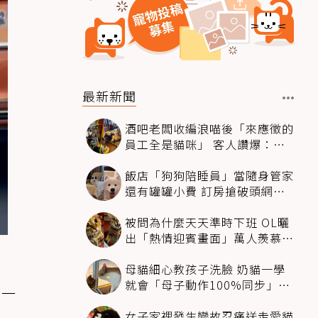
最新新聞
酒吧老闆收編浪喵後「來應徵的
員工全是貓咪」 客人讚爆：來
這不喝酒只擼毛孩
飯店「狗狗陪睡員」當隨身管家
還有罐罐小費 訂房搶破頭網友
卻戰翻了
被問為什麼天天準時下班 OL曬
出「熱情迎賓畫面」萬人羨慕：
情緒價值給太滿
母貓細心教孩子洗臉 奶貓一學
就會「母子動作100%同步」網
聞一
融化：太聰明
女子家裡發生變故忍痛送走愛貓