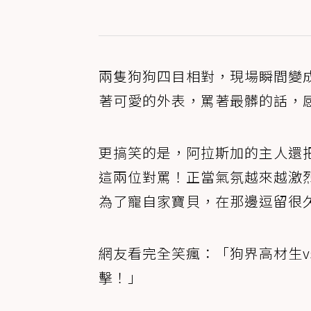
兩隻狗狗四目相對，現場瞬間變
著可愛的外表，罵著最髒的話，
更搞笑的是，阿拉斯加的主人還
這兩位對罵！正當氣氛越來越激
為了寵自家寶貝，在那邊逗留很
網友看完全笑瘋：「狗界高材生
擊！」