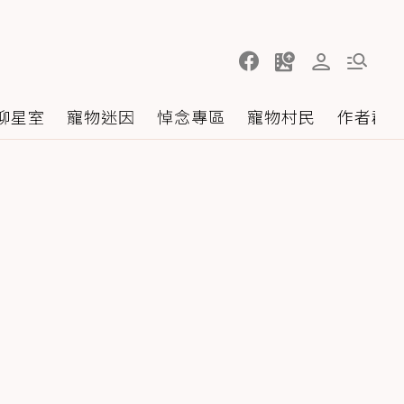
聊星室
寵物迷因
悼念專區
寵物村民
作者群