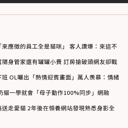
「來應徵的員工全是貓咪」 客人讚爆：來這不
當隨身管家還有罐罐小費 訂房搶破頭網友卻戰
班 OL曬出「熱情迎賓畫面」萬人羨慕：情緒
奶貓一學就會「母子動作100%同步」網融
送走愛貓 2年後在領養網站發現熟悉身影全