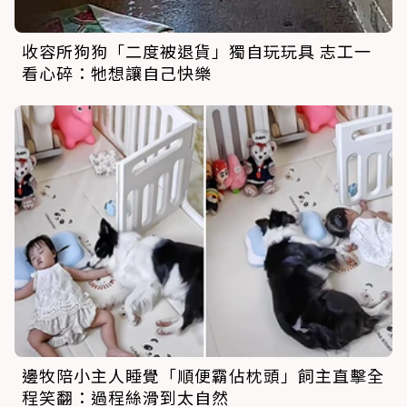
收容所狗狗「二度被退貨」獨自玩玩具 志工一
看心碎：牠想讓自己快樂
邊牧陪小主人睡覺「順便霸佔枕頭」飼主直擊全
程笑翻：過程絲滑到太自然