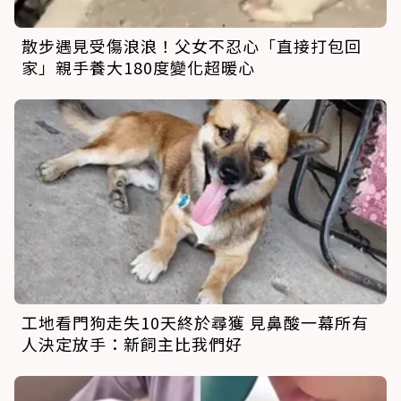
散步遇見受傷浪浪！父女不忍心「直接打包回
家」親手養大180度變化超暖心
工地看門狗走失10天終於尋獲 見鼻酸一幕所有
人決定放手：新飼主比我們好