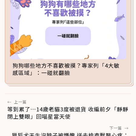
狗狗哪些地方不喜歡被摸？專家列「4大敏
感區域」：一碰就翻臉
←
上一篇
等到累了…14歲老貓3度被退貨 收編前夕「靜靜
閉上雙眼」回喵星當天使
下一篇
→
獵狐犬天生沒脖子被嫌醜 送去檢查獸醫心疼：