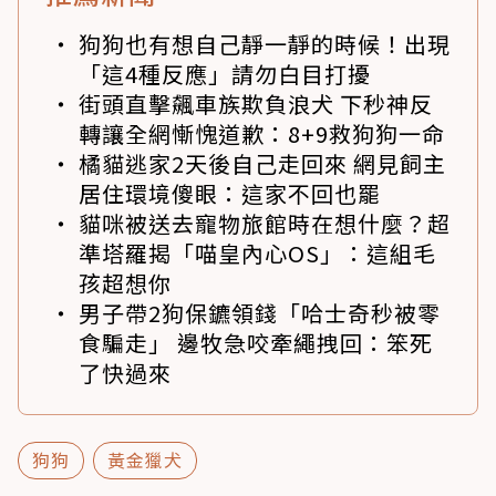
狗狗也有想自己靜一靜的時候！出現
「這4種反應」請勿白目打擾
街頭直擊飆車族欺負浪犬 下秒神反
轉讓全網慚愧道歉：8+9救狗狗一命
橘貓逃家2天後自己走回來 網見飼主
居住環境傻眼：這家不回也罷
貓咪被送去寵物旅館時在想什麼？超
準塔羅揭「喵皇內心OS」：這組毛
孩超想你
男子帶2狗保鑣領錢「哈士奇秒被零
食騙走」 邊牧急咬牽繩拽回：笨死
了快過來
狗狗
黃金獵犬