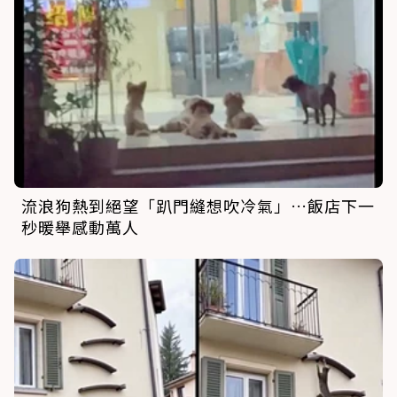
流浪狗熱到絕望「趴門縫想吹冷氣」…飯店下一
秒暖舉感動萬人