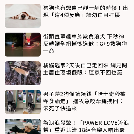
狗狗也有想自己靜一靜的時候！出
現「這4種反應」請勿白目打擾
街頭直擊飆車族欺負浪犬 下秒神
反轉讓全網慚愧道歉：8+9救狗狗
一命
橘貓逃家2天後自己走回來 網見飼
主居住環境傻眼：這家不回也罷
男子帶2狗保鑣領錢「哈士奇秒被
零食騙走」 邊牧急咬牽繩拽回：
笨死了快過來
為浪浪發聲！「PAWER LOVE流浪
祭」重返北流 18組音樂人唱出最