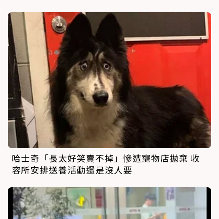
哈士奇「長太好笑賣不掉」慘遭寵物店拋棄 收
容所安排送養活動還是沒人要