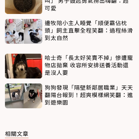
叫」 男子鼓起勇氣撈出嗨翻：超
可愛
邊牧陪小主人睡覺「順便霸佔枕
頭」飼主直擊全程笑翻：過程絲滑
到太自然
哈士奇「長太好笑賣不掉」慘遭寵
物店拋棄 收容所安排送養活動還
是沒人要
狗狗發現「隔壁新鄰居職業」天天
翻陽台報到！超爽模樣網笑翻：進
到遊樂園
相關文章