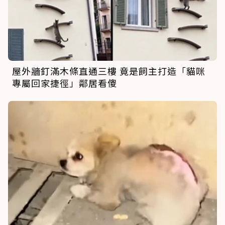
屋外牆釘滿木條直通三樓 竟是飼主打造「貓咪
專屬回家捷徑」鄰居看傻