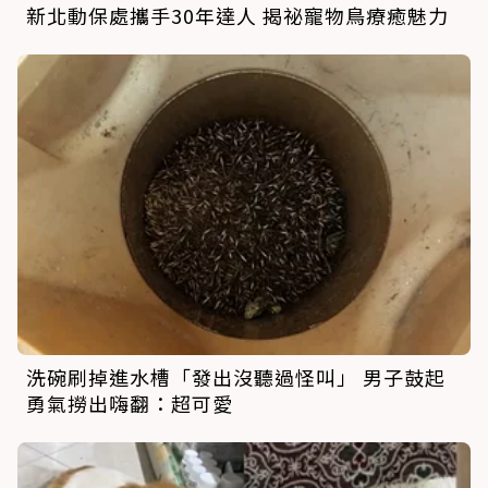
新北動保處攜手30年達人 揭祕寵物鳥療癒魅力
洗碗刷掉進水槽「發出沒聽過怪叫」 男子鼓起
勇氣撈出嗨翻：超可愛