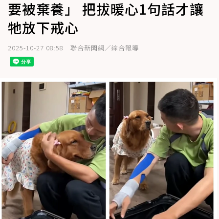
要被棄養」 把拔暖心1句話才讓
牠放下戒心
2025-10-27 08:58
聯合新聞網／綜合報導