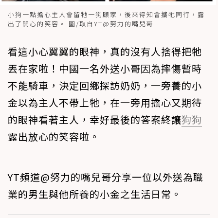
小狗一點擔心主人會留牠一狗顧家，後來得知會攜牠同行，露
出了開心的笑容。 圖/取自YT@努力的嘴兒哥
看這小心翼翼的眼神，真的沒有人捨得把牠
丟在家啦！中國一名外送小哥因為摔傷暫時
不能騎車，決定回鄉探訪奶奶，一旁養的小
金以為主人不帶上牠，在一旁用擔心又期待
的眼神看著主人，幸好最後的答案終讓
狗狗
露出放心的笑容啦。
YT頻道@努力的嘴兒哥分享一位以外送為職
業的男生與他所養的小金之生活日常。