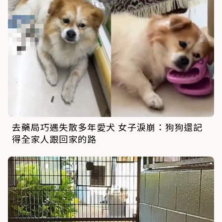
去藥局巧遇失散多年愛犬 女子淚崩：狗狗還記
得全家人跟回家的路