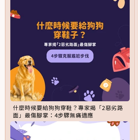
什麼時候要給狗狗穿鞋？專家揭「2惡劣路
面」最傷腳掌：4步驟無痛適應