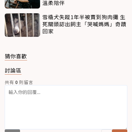
溫柔陪伴
雪橇犬失蹤1年半被賣到狗肉攤 生
死關頭認出飼主「哭喊媽媽」奇蹟
回家
猜你喜歡
討論區
共有
0
則留言