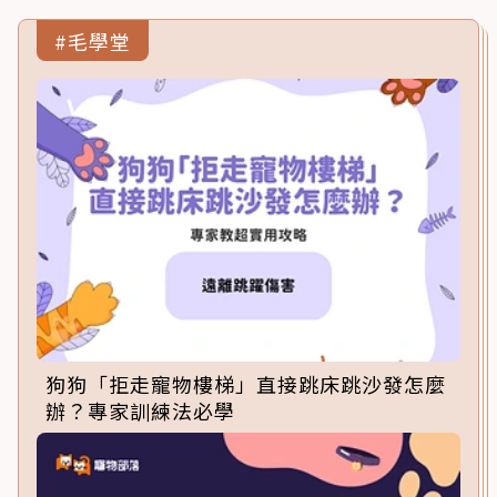
#毛學堂
狗狗「拒走寵物樓梯」直接跳床跳沙發怎麼
辦？專家訓練法必學